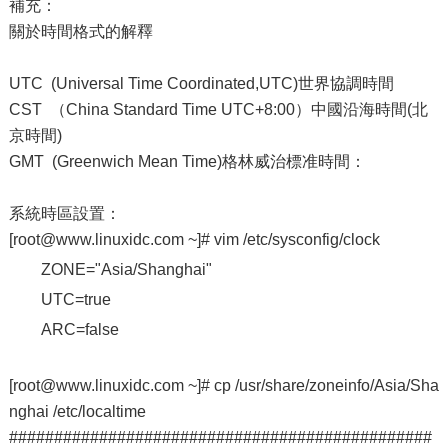
補充：
關於時間格式的解釋
UTC (Universal Time Coordinated,UTC)世界協調時間
CST （China Standard Time UTC+8:00）中國沿海時間(北
京時間)
GMT (Greenwich Mean Time)格林威治標准時間：
系統時區設置：
[root@www.linuxidc.com ~]# vim /etc/sysconfig/clock
ZONE="Asia/Shanghai"
UTC=true
ARC=false
[root@www.linuxidc.com ~]# cp /usr/share/zoneinfo/Asia/Sha
nghai /etc/localtime
###############################################