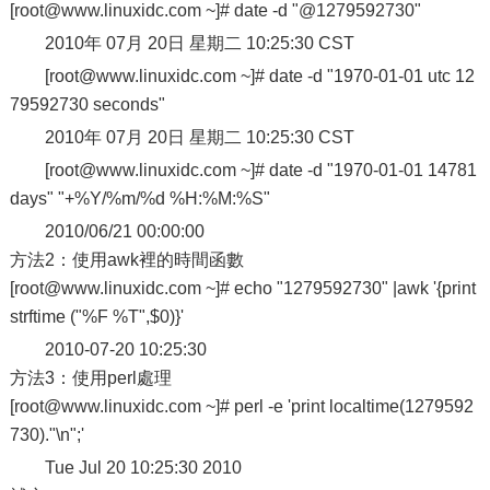
[root@www.linuxidc.com ~]# date -d "@1279592730"
2010年 07月 20日 星期二 10:25:30 CST
[root@www.linuxidc.com ~]# date -d "1970-01-01 utc 12
79592730 seconds"
2010年 07月 20日 星期二 10:25:30 CST
[root@www.linuxidc.com ~]# date -d "1970-01-01 14781
days" "+%Y/%m/%d %H:%M:%S"
2010/06/21 00:00:00
方法2：使用awk裡的時間函數
[root@www.linuxidc.com ~]# echo "1279592730" |awk '{print
strftime ("%F %T",$0)}'
2010-07-20 10:25:30
方法3：使用perl處理
[root@www.linuxidc.com ~]# perl -e 'print localtime(1279592
730)."\n";'
Tue Jul 20 10:25:30 2010