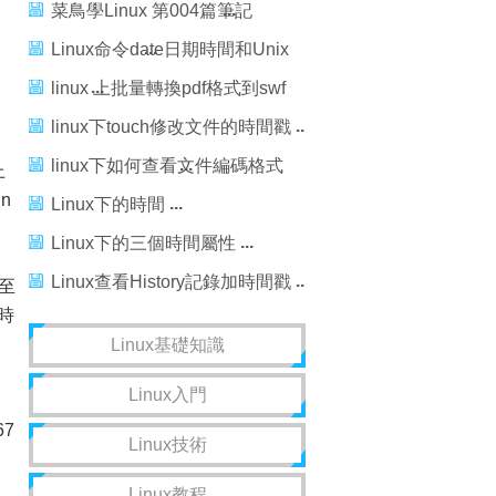
轉換函數
菜鳥學Linux 第004篇筆記
Linux時間和幫助命令
Linux命令date日期時間和Unix
時間戳互轉
linux 上批量轉換pdf格式到swf
腳本
linux下touch修改文件的時間戳
linux下如何查看文件編碼格式
上
n
及轉換文件編碼
Linux下的時間
，
Linux下的三個時間屬性
改
Linux查看History記錄加時間戳
至
時
Linux基礎知識
Linux入門
67
Linux技術
Linux教程