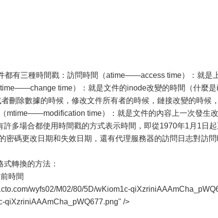
都有三種時間戳：訪問時間（atime——access time）：就是
e——change time）：就是文件的inode改變的時間（什麼是i
據或者刪除數據的時候，修改文件所有者的時候，鏈接改變的時候
time——modification time）：就是文件的內容上一次發生
有許多場合都使用時間戳的方式表示時間，即從1970年1月1日起
dow裡的密碼更改日期和失效日期，還有代理服務器的訪問日志對訪問
格式轉換的方法：
當前時間
/s4.51cto.com/wyfs02/M02/80/5D/wKiom1c-qiXzriniAAAmCha_pWQ
1c-qiXzriniAAAmCha_pWQ677.png" />