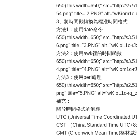
650) this.width=650;" src="http:/
54.png" title="2.PNG" alt="wKiom1
3、將時間戳轉換為標准時間格式
方法1：使用date命令
650) this.width=650;" src="http://
6.png" title="3.PNG" alt="wKioL1c
方法2：使用awk裡的時間函數
650) this.width=650;" src="http://
4.png" title="4.PNG" alt="wKiom1c
方法3：使用perl處理
650) this.width=650;" src="http://
png" title="5.PNG" alt="wKioL1c-rq
補充：
關於時間格式的解釋
UTC (Universal Time Coordinat
CST （China Standard Time 
GMT (Greenwich Mean Time)