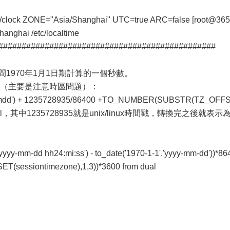
fig/clock ZONE="Asia/Shanghai" UTC=true ARC=false [root@365
hanghai /etc/localtime
###############################################
治時間1970年1月1日期計算的一個秒數。
間格式（主要是注意時區問題）：
ymmdd') + 1235728935/86400 +TO_NUMBER(SUBSTR(TZ_OFF
 from dual，其中1235728935就是unix/linux時間戳，轉換完之後就表示
'yyyy-mm-dd hh24:mi:ss') - to_date('1970-1-1','yyyy-mm-dd'))*86
essiontimezone),1,3))*3600 from dual