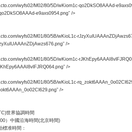
/s5.51cto.com/wyfs02/M02/80/5D/wKiom1c-qo2DkSO8AAAd-e9axs0
c-qo2DkSO8AAAd-e9axs0954.png" />
s3.51cto.com/wyfs02/M01/80/5B/wKioL1c-rJzyXuIUAAAnZDjAwzs6
-rJzyXuIUAAAnZDjAwzs676.png" />
s3.51cto.com/wyfs02/M01/80/5D/wKiom1c-rJKhEpy6AAAl8vIFJRQ
-rJKhEpy6AAAl8vIFJRQ064.png" />
s2.51cto.com/wyfs02/M01/80/5B/wKioL1c-rq_zokt6AAAn_0o02CI62
_zokt6AAAn_0o02CI629.png" />
ed,UTC)世界協調時間
UTC+8:00）中國沿海時間(北京時間)
格林威治標准時間：