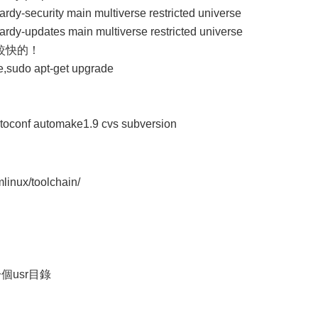
 hardy-security main multiverse restricted universe
 hardy-updates main multiverse restricted universe
較快的！
udo apt-get upgrade
autoconf automake1.9 cvs subversion
mlinux/toolchain/
來是一個usr目錄