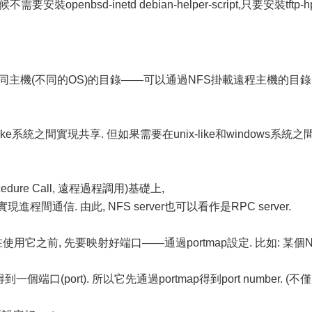
需要安裝openbsd-inetd debian-helper-script,只要安裝tftp-h
主機(不同的OS)的目錄——可以通過NFS掛載遠程主機的目錄
ike系統之間實現共享. 但如果需要在unix-like和windows系統之
edure Call, 遠程過程調用)基礎上,
通信. 由此, NFS server也可以看作是RPC server.
使用它之前, 先要映射好端口——通過portmap設定. 比如: 某個N
一個端口(port). 所以它先通過portmap得到port number. (不