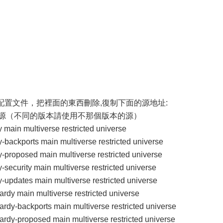
e.list,打開源配置文件，把裡面的東西刪除,復制下面的源地址:
04的源（不同的版本請使用不那個版本的源）
dy main multiverse restricted universe
dy-backports main multiverse restricted universe
dy-proposed main multiverse restricted universe
dy-security main multiverse restricted universe
dy-updates main multiverse restricted universe
 hardy main multiverse restricted universe
 hardy-backports main multiverse restricted universe
 hardy-proposed main multiverse restricted universe