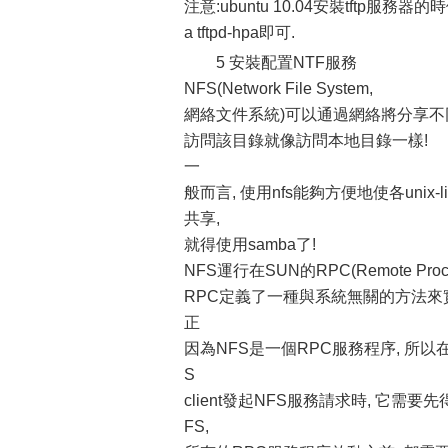
注意:ubuntu 10.04安裝tftp服務器的時候不
a tftpd-hpa即可.
5 安裝配置NTF服務
NFS(Network File System,
網絡文件系統)可以通過網絡將分享不同
訪問該目錄就像訪問本地目錄一樣!
一
般而言, 使用nfs能夠方便地使各unix-l
共享,
就得使用samba了!
NFS運行在SUN的RPC(Remote Proc
RPC定義了一種與系統無關的方法來實現進程間
正
因為NFS是一個RPC服務程序, 所以在
S
client發起NFS服務請求時, 它需要先得到
FS,