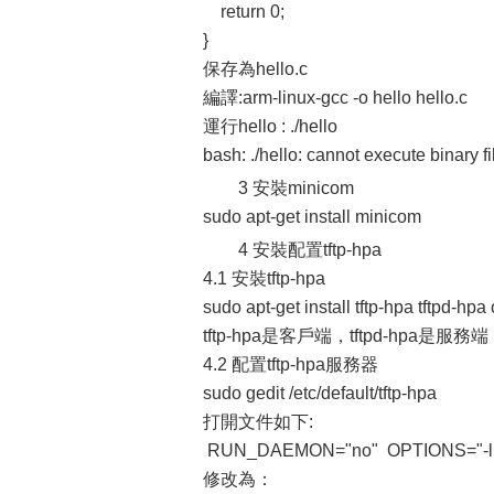
return 0;
}
保存為hello.c
編譯:arm-linux-gcc -o hello hello.c
運行hello : ./hello
bash: ./hello: cannot execut
3 安裝minicom
sudo apt-get install minicom
4 安裝配置tftp-hpa
4.1 安裝tftp-hpa
sudo apt-get install tftp-hpa tftpd-hp
tftp-hpa是客戶端，tftpd-hpa是服務端
4.2 配置tftp-hpa服務器
sudo gedit /etc/default/tftp-hpa
打開文件如下:
RUN_DAEMON="no" OPTIONS="-l 
修改為：