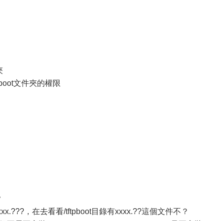
夾
tftpboot文件夾的權限
？
.???，在去看看/tftpboot目錄有xxxx.??這個文件不？