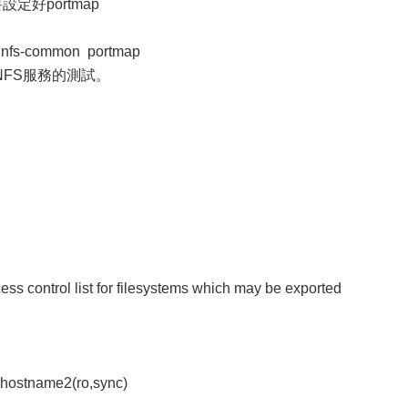
定好portmap
er nfs-common portmap
FS服務的測試。
control list for filesystems which may be exported
hostname2(ro,sync)