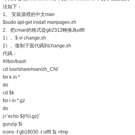
法如下：
1、 安裝源裡的中文man
$sudo apt-get install manpages-zh
2、把cman的格式從gb2312轉換為utf8
1）、$ vi change.sh
2）、復制下面代碼到change.sh
代碼：
#!/bin/bash
cd /usr/share/man/zh_CN/
for k in *
do
cd $k
for i in *.gz
do
j=`echo ${i%\.gz}`
gunzip $i
iconv -f gb18030 -t utf8 $j >tmp