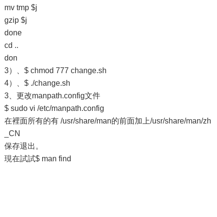
mv tmp $j
gzip $j
done
cd ..
don
3）、$ chmod 777 change.sh
4）、$ ./change.sh
3、更改manpath.config文件
$ sudo vi /etc/manpath.config
在裡面所有的有 /usr/share/man的前面加上/usr/share/man/zh
_CN
保存退出。
現在試試$ man find