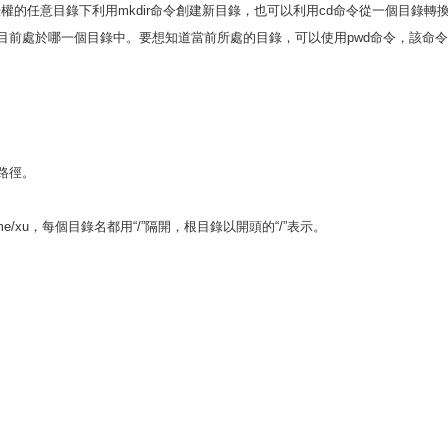
權的任意目錄下利用mkdir命令創建新目錄，也可以利用cd命令從一個目錄轉
目前處於哪一個目錄中。要想知道當前所處的目錄，可以使用pwd命令，該命
路徑。
ome/xu，每個目錄名都用“/”隔開，根目錄以開頭的“/”表示。