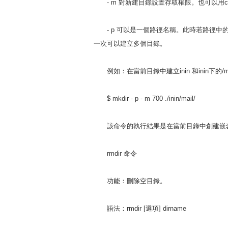
- m 對新建目錄設置存取權限。也可以用c
- p 可以是一個路徑名稱。此時若路徑中
一次可以建立多個目錄。
例如：在當前目錄中建立inin 和inin下的/
$ mkdir - p - m 700 ./inin/mail/
該命令的執行結果是在當前目錄中創建嵌套的目錄
rmdir 命令
功能：刪除空目錄。
語法：rmdir [選項] dirname