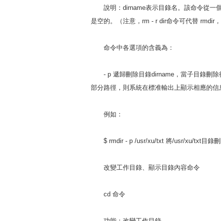
說明：dirname表示目錄名。該命令從
是空的。（注意，rm - r dir命令可代替 
命令中各選項的含義為：
- p 遞歸刪除目錄dirname，當子目
部分路徑，則系統在標准輸出上顯示相應的信
例如：
$ rmdir - p /usr/xu/txt 將/usr/xu/txt目
改變工作目錄、顯示目錄內容命令
cd 命令
功能：改變工作目錄。