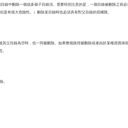
一個目錄中刪除一個或多個子目錄項。需要特別注意的是，一個目錄被刪除之前必
rmdir，但是有很大危險性。）刪除某目錄時也必須具有對父目錄的寫權限。
錄刪除後其父目錄為空時，也一同被刪除。如果整個路徑被刪除或者由於某種原因保
息。
錄刪除。