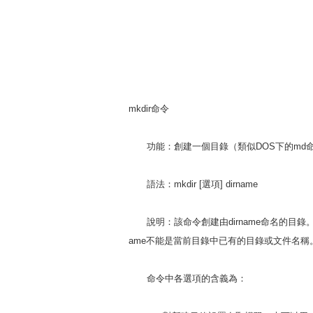
mkdir命令
功能：創建一個目錄（類似DOS下的md
語法：mkdir [選項] dirname
說明：該命令創建由dirname命名的目錄。
ame不能是當前目錄中已有的目錄或文件名稱
命令中各選項的含義為：