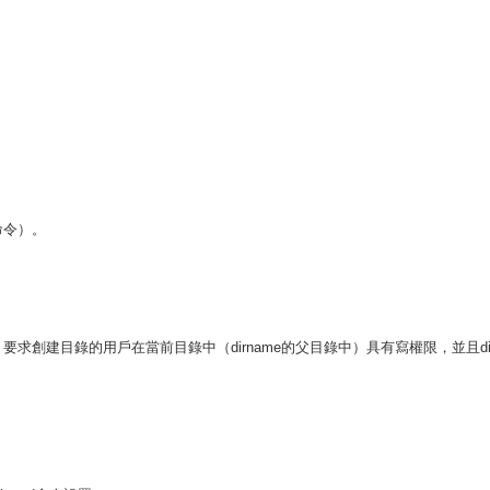
命令）。
要求創建目錄的用戶在當前目錄中（dirname的父目錄中）具有寫權限，並且di
。