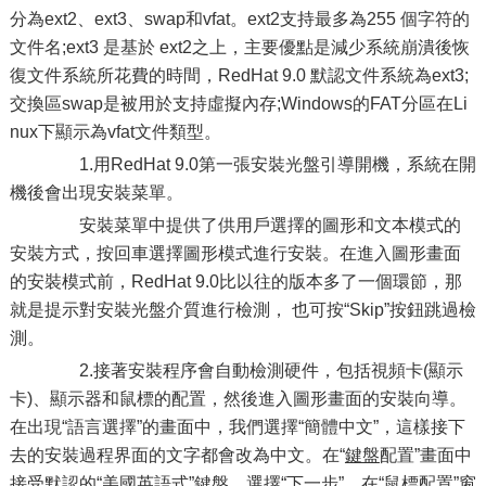
分為ext2、ext3、swap和vfat。ext2支持最多為255 個字符的
文件名;ext3 是基於 ext2之上，主要優點是減少系統崩潰後恢
復文件系統所花費的時間，RedHat 9.0 默認文件系統為ext3;
交換區swap是被用於支持虛擬內存;Windows的FAT分區在Li
nux下顯示為vfat文件類型。
1.用RedHat 9.0第一張安裝光盤引導開機，系統在開
機後會出現安裝菜單。
安裝菜單中提供了供用戶選擇的圖形和文本模式的
安裝方式，按回車選擇圖形模式進行安裝。在進入圖形畫面
的安裝模式前，RedHat 9.0比以往的版本多了一個環節，那
就是提示對安裝光盤介質進行檢測， 也可按“Skip”按鈕跳過檢
測。
2.接著安裝程序會自動檢測硬件，包括視頻卡(顯示
卡)、顯示器和鼠標的配置，然後進入圖形畫面的安裝向導。
在出現“語言選擇”的畫面中，我們選擇“簡體中文”，這樣接下
去的安裝過程界面的文字都會改為中文。在“
鍵盤
配置”畫面中
接受默認的“美國
英語
式”鍵盤。選擇“下一步”，在“鼠標配置”窗