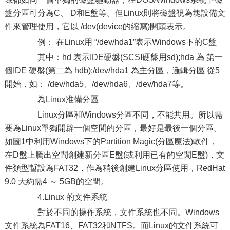
盤分區可分為C、 D和E盤等。但Linux則將磁盤視為塊設備文
件來管理使用，它以 /dev(device的縮寫)開頭表示。
例： 在Linux用 “/dev/hda1”表示Windows下的C盤
其中：hd 表示IDE硬盤(SCSI硬盤用sd);hda 為 第一
個IDE 硬盤(第二為 hdb);/dev/hda1 為主分區，邏輯分區 從5
開始，如： /dev/hda5、/dev/hda6、/dev/hda7等。
為Linux准備分區
Linux分區和Windows分區不同，不能共用。所以需
要為Linux單獨開辟一個空閒的分區，最好是最後一個分區。
如圖1中利用Windows下的Partition Magic(分區魔法)軟件，
在D盤上騰出空間創建新分區E盤(或利用已有的空閒E盤)，文
件類型暫設為FAT32，作為稍後創建Linux分區使用，RedHat
9.0 大約需4 ～ 5GB的空間。
4.Linux 的文件系統
對於不同的
操作系統
，文件系統也不同。Windows
文件系統為FAT16、FAT32和NTFS。而Linux的文件系統可