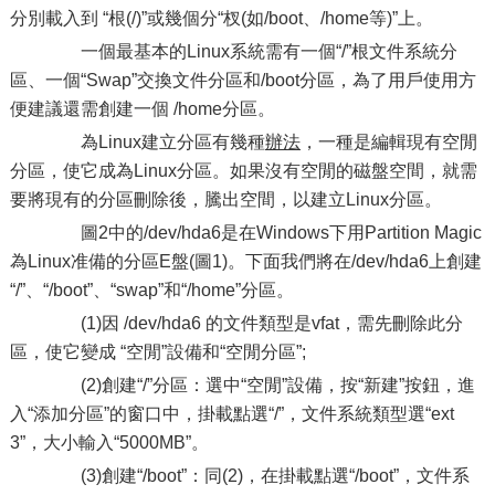
分別載入到 “根(/)”或幾個分“杈(如/boot、/home等)”上。
一個最基本的Linux系統需有一個“/”根文件系統分
區、一個“Swap”交換文件分區和/boot分區，為了用戶使用方
便建議還需創建一個 /home分區。
為Linux建立分區有幾種
辦法
，一種是編輯現有空閒
分區，使它成為Linux分區。如果沒有空閒的磁盤空間，就需
要將現有的分區刪除後，騰出空間，以建立Linux分區。
圖2中的/dev/hda6是在Windows下用Partition Magic
為Linux准備的分區E盤(圖1)。下面我們將在/dev/hda6上創建
“/”、“/boot”、“swap”和“/home”分區。
(1)因 /dev/hda6 的文件類型是vfat，需先刪除此分
區，使它變成 “空閒”設備和“空閒分區”;
(2)創建“/”分區：選中“空閒”設備，按“新建”按鈕，進
入“添加分區”的窗口中，掛載點選“/”，文件系統類型選“ext
3”，大小輸入“5000MB”。
(3)創建“/boot”：同(2)，在掛載點選“/boot”，文件系