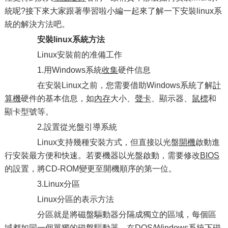
統呢?接下來大家跟著學習啦小編一起來了解一下安裝linux系
統的解決方法吧。
安裝linux系統方法
Linux安裝前的准備工作
1.用Windows系統
收集
硬件信息
在安裝Linux之前，您需要借助Windows系統了解
計
算機
硬件的基本信息，如
內存
大小、
聲卡
、顯示器、
鼠標
和
顯卡型號等。
2.設置從光盤引導系統
Linux支持幾種安裝方式，但直接以光盤
開機
啟動進
行安裝最方便和快速。若要機器以光盤啟動，需要修改
BIOS
的設置，將CD-ROM變更至開機順序的第一位。
3.Linux分區
Linux分區的表示方法
分區就是將磁盤驅動器分隔成獨立的區域，每個區
域都如同一個單獨的磁盤驅動器，在DOS/Windows系統下磁