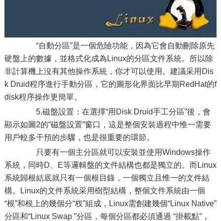
“自動分區”是一個危險功能，因為它會自動刪除原先
硬盤上的數據，並格式化成為Linux的分區文件系統。所以除
非計算機上沒有其他操作系統，你才可以使用。建議采用Dis
k Druid程序進行手動分區，它的圖形化界面比早期RedHat的f
disk程序操作更簡單。
5.磁盤設置：在選擇“用Disk Druid手工分區”後，會
顯示如圖2的“磁盤設置”窗口，這是整個安裝過程中惟一需要
用戶較多干預的步驟，也是很重要的環節。
只要有一個主分區就可以安裝並使用Windows操作
系統，同時D、E等邏輯盤的文件結構也都是獨立的。而Linux
系統歸根結底就只有一個根目錄，一個獨立且惟一的文件結
構。Linux的文件系統采用樹型結構，整個文件系統由一個
“根”和根上的幾個分“杈”組成，Linux需創建幾個“Linux Native”
分區和“Linux Swap ”分區，每個分區都必須通過 “掛載點”，