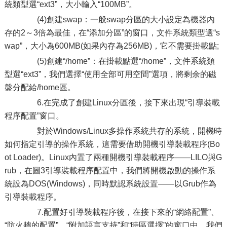
統類型選“ext3”，大小輸入“100MB”。
(4)創建swap：一般swap分區的大小設定為機器內
存的2～3倍為最佳，在“添加分區”的窗口，文件系統類型選“s
wap”，大小為600MB(如果內存為256MB)，它不需要掛載點;
(5)創建“/home”：在掛載點選“/home”，文件系統類
型選“ext3”，我們選擇“使用全部可用空間”選項，將剩余的磁
盤分配給/home區。
6.在完成了創建Linux分區後，接下來出現“引導裝載
程序配置”窗口。
對於Windows/Linux多操作系統共存的系統，開機時
如何指定引導的操作系統，這需要借助開機引導裝載程序(Bo
ot Loader)。Linux內置了兩種開機引導裝載程序——LILO與G
rub，在圖3引導裝載程序配置中，我們將開機啟動的操作系
統設為DOS(Windows)，同時默認系統設置——以Grub作為
引導裝載程序。
7.配置好引導裝載程序後，在接下來的“網絡配置”、
“
防火牆
的配置”、“附加語言支持”和“時區選擇”的窗口中，我們