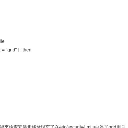
le
= "grid" ] ; then
4，後來檢查安裝步驟發現忘了在/etc/security/limits中添加grid用戶