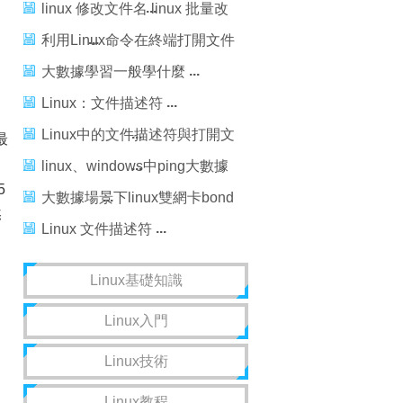
linux 修改文件名 linux 批量改
文件名解決方法
利用Linux命令在終端打開文件
的方法
大數據學習一般學什麼
Linux：文件描述符
Linux中的文件描述符與打開文
最
件之間的關系
linux、windows中ping大數據
5
包的命令格式
大數據場景下linux雙網卡bond
然
接入實踐
Linux 文件描述符
Linux基礎知識
Linux入門
Linux技術
Linux教程