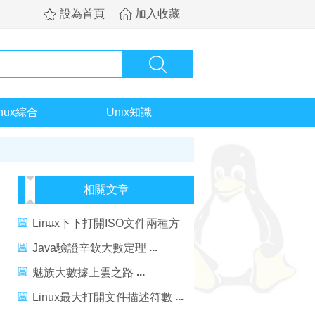
設為首頁
加入收藏
inux綜合
Unix知識
相關文章
Linux下下打開ISO文件兩種方
法
Java驗證辛欽大數定理
魅族大數據上雲之路
Linux最大打開文件描述符數