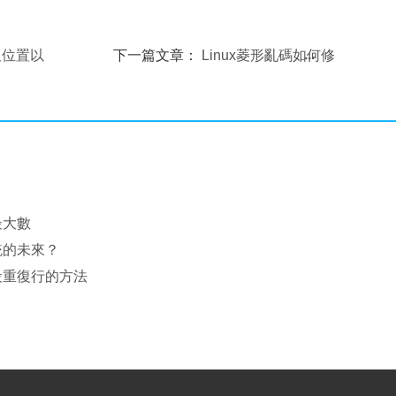
面板位置以
下一篇文章：
Linux菱形亂碼如何修
改? Linux菱形亂碼的修改方法
最大數
統的未來？
段重復行的方法