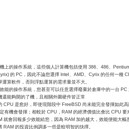
上的操作系統，這些個人計算機包括使用 386、486、Pentiu
 Cyrix) 的 PC，因此不論您選擇 Intel、AMD、Cyrix 的任何一種 C
數學運算軟件，否則浮點運算的需求量並不大。
件效能的操作系統，您甚至可以任意選擇廢棄於倉庫中的一台 PC 
機還能夠開的了機，且相關外圍硬件皆正常
U 是愈好，即使現階段中 FreeBSD 尚未能完全發揮如此高
有機會發揮；相較於 CPU，RAM 的經濟價值比會比 CPU 要
AM 就會回報多少效能給您，因為 RAM 加的越大，效能便能大幅
 RAM 的投資比例調多一些是較明智的抉擇。