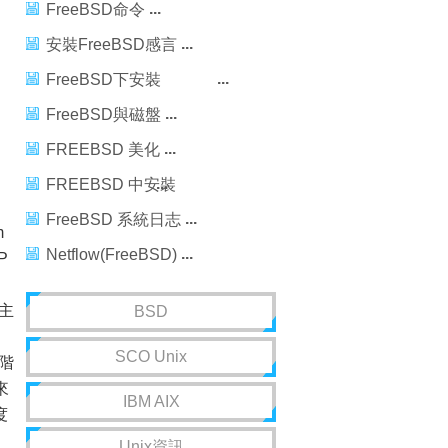
FreeBSD命令
安裝FreeBSD感言
FreeBSD下安裝
apache2+mysql5+php5
FreeBSD與磁盤
FREEBSD 美化
FREEBSD 中安裝
iGENUS_2.0.2
FreeBSD 系統日志
m
Netflow(FreeBSD)
P
主
BSD
SCO Unix
階
來
IBM AIX
度
Unix資訊