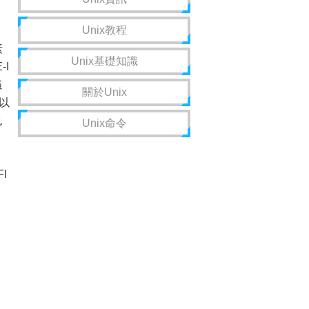
Unix教程
素
Unix基礎知識
I
議
關於Unix
可以
也
Unix命令
l