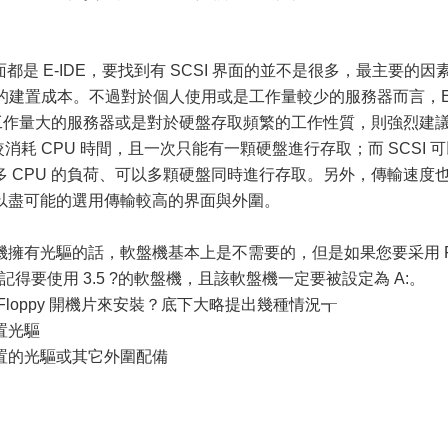
是 E-IDE，要找到有 SCSI 界面的並不是很多，最主要的因
DE 的建置成本。不過對於個人使用或是工作量較少的服務器而言，E-
是工作量大的服務器或是對於硬盤存取頻繁的工作性質，則強烈建
時較消耗 CPU 時間，且一次只能有一顆硬盤進行存取；而 SCSI 
 CPU 的負荷、可以多顆硬盤同時進行存取。另外，傳輸速度
以盡可能的選用傳輸較高的界面與外圍。
有光驅的話，軟盤機基本上是不需要的，但是如果您要采用 F
記得要使用 3.5 ?的軟盤機，且該軟盤機一定要被設定為 A:。
oppy 開機片來安裝？底下大略提出幾種情況┱
置光驅
的光驅或其它外圍配備