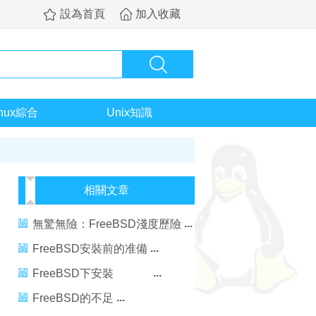
設為首頁
加入收藏
inux綜合
Unix知識
相關文章
無驚無險：FreeBSD淺度歷險
FreeBSD安裝前的准備
FreeBSD下安裝
apache2+mysql5+php5
FreeBSD的不足