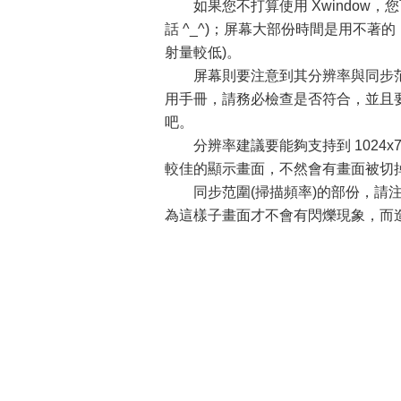
如果您不打算使用 Xwindow，
話 ^_^)；屏幕大部份時間是用不
射量較低)。
屏幕則要注意到其分辨率與同步范圍
用手冊，請務必檢查是否符合，並且
吧。
分辨率建議要能夠支持到 1024x76
較佳的顯示畫面，不然會有畫面被切
同步范圍(掃描頻率)的部份，請注意其重直
為這樣子畫面才不會有閃爍現象，而