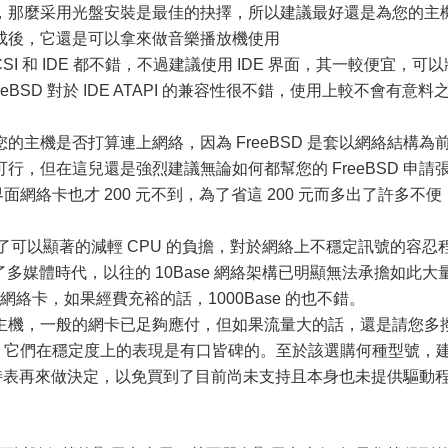
那麼采用光盤安裝是最佳的抉擇，所以建議最好還是為您的主
成後，它還是可以拿來做音樂播放機使用
 和 IDE 都不錯，不過建議使用 IDE 界面，其一較便宜，可以
eBSD 對於 IDE ATAPI 的兼容性很不錯，使用上較不會有意料
機是否打算連上網絡，因為 FreeBSD 是套以網絡結構為
，但在這兒還是強烈建議無論如何都幫您的 FreeBSD 申請
界面網絡卡也才 200 元不到，為了省這 200 元而多出了許多不便
了可以顯著的減輕 CPU 的負擔，對於網絡上不穩定訊號的容忍
了多媒體時代，以往的 10Base 網絡架構已明顯無法承擔如此大
的網絡卡，如果經費充裕的話，1000Base 的也不錯。
機，一般的網卡已足夠應付，但如果流量大的話，還是請您多
的網絡卡，它們在穩定度上的表現是有口皆碑的。至於該選購何種型號，
件支持表再來做決定，以免買到了目前尚未支持且本身也未提供驅動