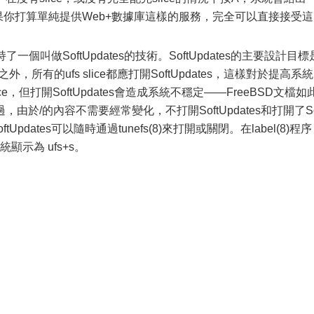
。如果你打算單純提供Web+數據庫這樣的服務，完全可以直接接受這
持了一個叫做SoftUpdates的技術。SoftUpdates的主要設計目標
外，所有的ufs slice都應打開SoftUpdates，這樣對於提高系統
ce，但打開SoftUpdates會造成系統不穩定——FreeBSD文檔如
於/的內容不需要經常變化，不打開SoftUpdates和打開了So
tUpdates可以隨時通過tunefs(8)來打開或關閉。在label(8)程序
統顯示為 ufs+s。