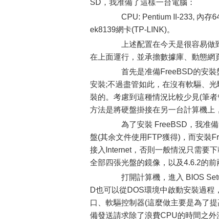
SD，我准備了這樣一台電腦：
CPU: Pentium II-233, 內
ek8139網卡(TP-LINK)。
上述配置在今天是很容易做到的
在上面運行，並承擔數據庫、動態網
首先是准備FreeBSD的安裝
安裝;不過盡管如此，在沒有軟驅、光
裝的。考慮到這種情況比較少見(筆者
方法是將硬盤掛接在另一台計算機上，
為了安裝 FreeBSD，我准備了
盤(其余文件使用FTP獲得)，而安裝
接入Internet，否則一般情況只需要
全部四張光盤的鏡像，以及4.6.2
打開計算機，進入 BIOS Se
D也可以從DOS環境中啟動安裝過程
口、軟驅控制器(這麼做主要是為了
備發送請求除了浪費CPU的時間之外