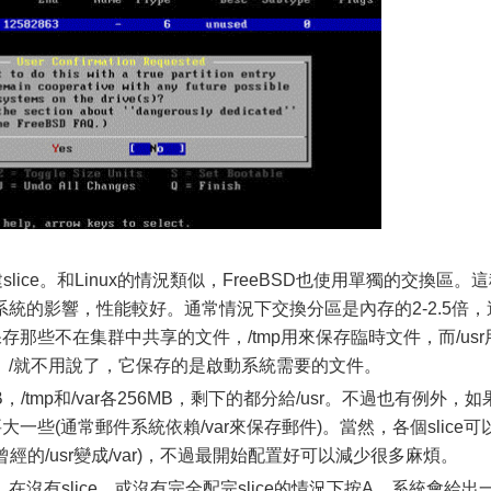
slice。和Linux的情況類似，FreeBSD也使用單獨的交換區。
統的影響，性能較好。通常情況下交換分區是內存的2-2.5倍，
存那些不在集群中共享的文件，/tmp用來保存臨時文件，而/usr
。/就不用說了，它保存的是啟動系統需要的文件。
/tmp和/var各256MB，剩下的都分給/usr。不過也有例外，如
大一些(通常郵件系統依賴/var來保存郵件)。當然，各個slice可
曾經的/usr變成/var)，不過最開始配置好可以減少很多麻煩。
有slice，或沒有完全配完slice的情況下按A，系統會給出