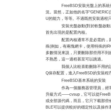
FreeBSD安裝光盤上的系統
況。當然，正如他的名字“GENERI
U的能力，等等。不過既然安裝過程
安裝光盤啟動(對於軟盤啟動來
首先出現的是配置內核。
配置內核通常不是必需的，因為
殊(例如，有兩塊網卡，使用特殊的I
多數情況來說，只要刪除那些用不到的
不熟悉，這一過程甚至可以跳過。
我個人比較喜歡刪除不用的設備
Q保存配置，進入FreeBSD的安裝程序sysi
FreeBSD基本系統的安裝
作為一個服務器管理員，經常性
升級方式——cvsup，它可以從FreeB
或全部源代碼，而且，它只下載那些修
BLE可以提供較好的穩定性以及操作系