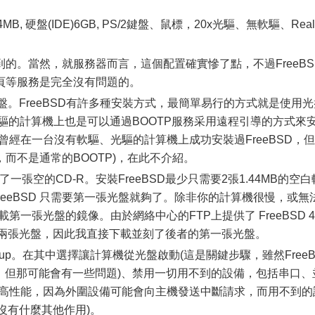
存64MB, 硬盤(IDE)6GB, PS/2鍵盤、鼠標，20x光驅、無軟驅、Real
。當然，就服務器而言，這個配置確實慘了點，不過FreeBS
頁等服務是完全沒有問題的。
盤。FreeBSD有許多種安裝方式，最簡單易行的方式就是使用光
驅的計算機上也是可以通過BOOTP服務采用遠程引導的方式來
曾經在一台沒有軟驅、光驅的計算機上成功安裝過FreeBSD，但
而不是通常的BOOTP)，在此不介紹。
一張空的CD-R。安裝FreeBSD最少只需要2張1.44MB的空白
FreeBSD 只需要第一張光盤就夠了。除非你的計算機很慢，或無
下載第一張光盤的鏡像。由於網絡中心的FTP上提供了 FreeBSD 4
的前兩張光盤，因此我直接下載並刻了後者的第一張光盤。
tup。在其中選擇讓計算機從光盤啟動(這是關鍵步驟，雖然FreeB
，但那可能會有一些問題)、禁用一切用不到的設備，包括串口、
提高性能，因為外圍設備可能會向主機發送中斷請求，而用不到的
沒有什麼其他作用)。