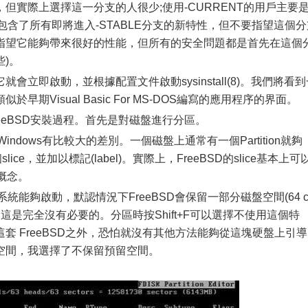
但實際上選擇這一分支的人很少;使用-CURRENT的用戶主要
支包含了所有即將進入-STABLE分支的新特性，但不要指望這個分
指望它能夠帶來很好的性能，但所有的安全問題都是首先在這個
)。
即啟動，並根據配置文件啟動sysinstall(8)。我們將看到
期Visual Basic For MS-DOS編寫的應用程序的界面。
reeBSD安裝過程。首先是對磁盤進行分區。
ndows有比較大的差別。一個磁盤上通常有一個Partition就夠
lice，並加以標記(label)。實際上，FreeBSD的slice基本上可
的概念。
統能夠啟動，默認情況下FreeBSD會保留一部分磁盤空間(64 c
這是完全沒有必要的。分區時按Shift+F可以選擇不使用這個特
套 FreeBSD之外，恐怕就沒有其他方法能夠從這塊硬盤上引導
空間，我選擇了不保留預留空間。