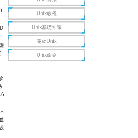
T
Unix教程
Unix基礎知識
D
關於Unix
盤
安
Unix命令
軟
法
.6
S
並
設