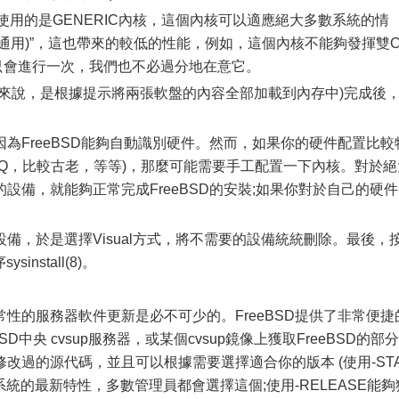
使用的是GENERIC內核，這個內核可以適應絕大多數系統的情
C(通用)”，這也帶來的較低的性能，例如，這個內核不能夠發揮雙C
只會進行一次，我們也不必過分地在意它。
說，是根據提示將兩張軟盤的內容全部加載到內存中)完成後
FreeBSD能夠自動識別硬件。然而，如果你的硬件配置比較
RQ，比較古老，等等)，那麼可能需要手工配置一下內核。對於絕
設備，就能夠正常完成FreeBSD的安裝;如果你對於自己的硬件
，於是選擇Visual方式，將不需要的設備統統刪除。最後，
nstall(8)。
的服務器軟件更新是必不可少的。FreeBSD提供了非常便捷
SD中央 cvsup服務器，或某個cvsup鏡像上獲取FreeBSD的部分
改過的源代碼，並且可以根據需要選擇適合你的版本 (使用-ST
統的最新特性，多數管理員都會選擇這個;使用-RELEASE能夠