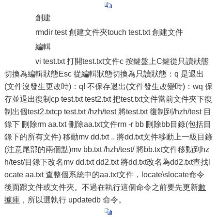
創建
rmdir test 創建文件夾touch test.txt 創建文件
編輯
vi test.txt 打開test.txt文件c 按鍵盤上C鍵從只讀狀態
切換為編輯狀態Esc 從編輯狀態切換為只讀狀態：q 是退出
(文件沒發生更改時)：q! 不保存退出(文件發生改變時)：wq 保
存並退出復制cp test.txt test2.txt 把test.txt文件當前文件夾下復
制出個test2.txtcp test.txt /hzh/test 將test.txt 復制到/hzh/test 目
錄下 刪除rm aa.txt 刪除aa.txt文件rm -r bb 刪除bb目錄(包括目
錄下的所有文件) 移動mv dd.txt .. 將dd.txt文件移動上一級目錄
(注意尾部的兩個點)mv bb.txt /hzh/test/ 將bb.txt文件移動到hz
h/test/目錄下改名mv dd.txt dd2.txt 將dd.txt改名為dd2.txt查找l
ocate aa.txt 查整個系統中的aa.txt文件，locate\slocate命令
後面跟文件或文件夾。不過在執行這個命令之前要先更新
數
據庫
，所以選執行 updatedb 命令。