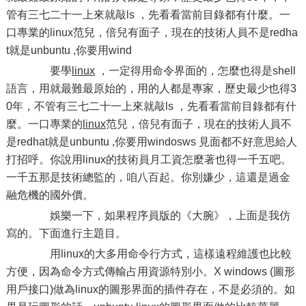
管有三七二十一上來就敲ls ，先看看當前目錄都有什麼。一
口專業的linux范兒，倍兒有面子，現在的技術人員不是redha
t就是unbuntu ,你要用wind
要學
linux
，一定得用命令界面的，怎麼也得是shell
語言，用就最難最原始的，用的人都是專家，歷史最少也得3
0年，不管有三七二十一上來就敲ls ，先看看當前目錄都有什
麼。一口專業的
linux
范兒，倍兒有面子，現在的技術人員不
是redhat就是unbuntu ,你要用windosws 見面都不好意思給人
打招呼。你說用linux的技術員月工資怎麼著也得一千五吧。
一千五那是技術總監的，咱八百起。你別嫌少，這還是過金
融危機的國外價。
娛樂一下，如果程序員版的《大腕》，上面是我仿
寫的。下面進行主題目。
用linux的大多用命令行方式，這樣遠程維護也比較
方便，因為命令方式傳輸占用資源特別小。X windows (圖形
用戶接口)做為linux的圖形界面的插件存在，不是必須的。如