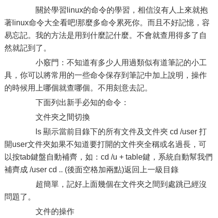
關於學習linux的命令的學習，相信沒有人上來就抱
著linux命令大全看吧!那麼多命令累死你。而且不好記憶，容
易忘記。我的方法是用到什麼記什麼。不會就查用得多了自
然就記到了。
小竅門：不知道有多少人用過類似有道筆記的小工
具，你可以將常用的一些命令保存到筆記中加上說明，操作
的時候用上哪個就查哪個。不用刻意去記。
下面列出新手必知的命令：
文件夾之間切換
ls 顯示當前目錄下的所有文件及文件夾 cd /user 打
開user文件夾如果不知道要打開的文件夾全稱或名過長，可
以按tab鍵盤自動補齊，如：cd /u + table鍵，系統自動幫我們
補齊成 /user cd .. (後面空格加兩點)返回上一級目錄
超簡單，記好上面幾個在文件夾之間到處跳已經沒
問題了。
文件的操作