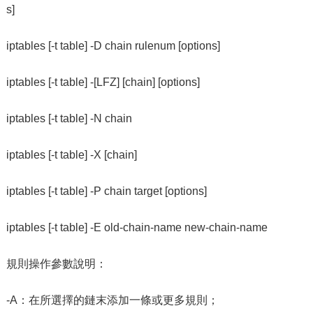
s]
iptables [-t table] -D chain rulenum [options]
iptables [-t table] -[LFZ] [chain] [options]
iptables [-t table] -N chain
iptables [-t table] -X [chain]
iptables [-t table] -P chain target [options]
iptables [-t table] -E old-chain-name new-chain-name
規則操作參數說明：
-A：在所選擇的鏈末添加一條或更多規則；