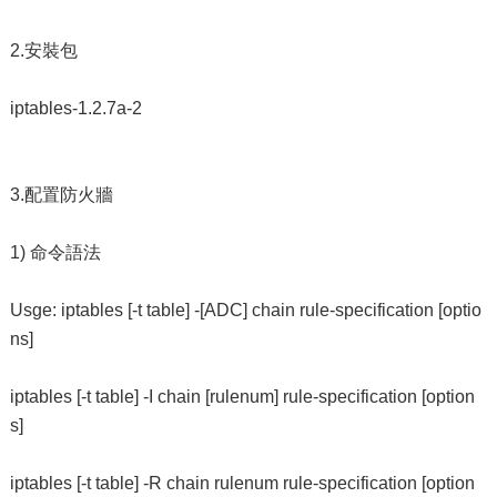
2.安裝包
iptables-1.2.7a-2
3.配置防火牆
1) 命令語法
Usge: iptables [-t table] -[ADC] chain rule-specification [optio
ns]
iptables [-t table] -I chain [rulenum] rule-specification [option
s]
iptables [-t table] -R chain rulenum rule-specification [option