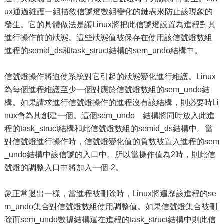
ux通過維護一組描敘信號燈數組變化的鏈表來防止該現象的
發生。它的具體做法是讓Linux將把此信號燈設置為進程對其
進行操作前的狀態。這些狀態值被保存在使用該信號燈數組
進程的semid_ds和task_struct結構的sem_undo結構中。
信號燈操作將迫使系統對它引起的狀態變化進行維護。Linux
為每個進程維護至少一個對應於信號燈數組的sem_undo結
構。如果請求進行信號燈操作的進程沒有該結構，則必要時Li
nux會為其創建一個。這個sem_undo 結構將同時放入此進
程的task_struct結構和此信號燈數組的semid_ds結構中。當
對信號燈進行操作時，信號燈變化值的負數被置入進程的sem
_undo結構中該信號的入口中。所以當操作值為2時，則此信
號燈的調整入口中將加入一個-2。
象正常退出一樣，當進程被刪除時，Linux將遍歷該進程的se
m_undo集合對信號燈數組使用調整值。如果信號燈集合被刪
除而sem_undo數據結構還在進程的task_struct結構中則此信