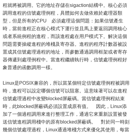
程就將被調用。它的地址存儲在sigaction結構中。核心必須
調用進程的信號處理例程，具體如何去做依賴於處理器類
型，但是所有的CPU 必須處理這個問題：如果信號產生
時，當前進程正在核心模式下運行並且馬上要返回調用核心
或者系統例程的進程，而該進程處在用戶模式下。解決這個
問題需要操縱進程的堆棧及寄存器。進程的程序計數器被設
置成其信號處理過程的地址，而參數通過調用框架或者寄存
器傳遞到處理例程中。當進程繼續執行時，信號處理例程好
象普通的函數調用一樣。
Linux是POSIX兼容的，所以當某個特定信號處理例程被調用
時，進程可以設定哪個信號可以阻塞。這意味著可以在進程
信號處理過程中改變blocked屏蔽碼。當信號處理例程結束
時，此blocked屏蔽碼必須設置成原有值。 因此，Linux添
加了一個過程調用來進行整理工作，通過它來重新設置被發
送信號進程調用棧中的原有blocked屏蔽碼。 對於同一時刻
幾個信號處理過程，Linux通過堆棧方式來優化其使用，每當