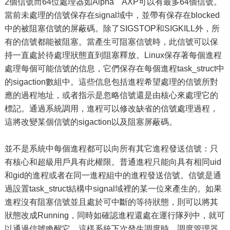
2個信號而64位處理器如Alpha AXP可以有最多64個信號。
當前未處理的信號保存在signal域中，並帶有保存在blocked
中的被阻塞信號的屏蔽碼。除了SIGSTOP和SIGKILL外，所
有的信號都能被阻塞。當產生可阻塞信號時，此信號可以保
持一直處於待處理狀態直到阻塞釋放。Linux保存著每個進程
處理每個可能信號的信息，它們保存在每個進程task_struct中
的sigaction數組中。這些信息包括進程希望處理的信號所對
應的過程地址，或者指示是忽略信號還是由核心來處理它的
標記。通過系統調用，進程可以修改缺省的信號處理過程，
這將改變某個信號的sigaction以及阻塞屏蔽碼。
並不是系統中每個進程都可以向所有其它進程發送信號：只
有核心和超級用戶具有此權限。普通進程只能向具有相同uid
和gid的進程或者在同一進程組中的進程發送信號。信號是通
過設置task_struct結構中signal域裡的某一位來產生的。如果
進程沒有阻塞信號並且處於可中斷的等待狀態，則可以將其
狀態改成Running，同時如確認進程還處在運行隊列中，就可
以通過信號喚醒它。這樣系統下次發生調度時，調度管理器