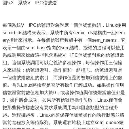
圖5.3 系統V IPC信號燈
每個系統V IPC信號燈對象對應一個信號燈數組，Linux使用
semid_ds結構來表示。系統中所有semid_ds結構由一組sem
ary指針來指示。在每個信號燈數組中有一個sem_nsems，它
表示一個由sem_base指向的sem結構。授權的進程可以使用
系統調用來操縱這些包含系統V IPC信號燈對象的信號燈數
組。這個系統調用可以定義許多種操作，每個操作用三個輸
入來描敘：信號燈索引、操作值和一組標志。信號燈索引是
一個信號燈數組的索引，而操作值是將被加到信號燈上的數
值。首先Linux將檢查是否所有操作已經成功。如果操作值與
信號燈當前數值相加大於0，或者操作值與信號燈當前值都是
0，操作將會成功。如果所有信號燈操作失敗，Linux僅僅會
把那些操作標志沒有要求系統調用為非阻塞類型的進程掛
起。進程掛起後，Linux必須保存信號燈操作的執行狀態並將
當前進程放入等待隊列。系統還在堆棧上建立sem_queue結