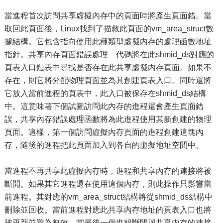
當進程首次訪問共享虛擬內存中的頁面時將產生頁面錯。當
取回此頁面後，Linux找到了描敘此頁面的vm_area_struct數
據結構。它包含指向使用此種類型虛擬內存的處理函數地址
指針。共享內存頁面錯誤處理 代碼將在此shmid_ds對應的
頁表入口鏈表中尋找是否存在此共享虛擬內存頁面。如果不
存在，則它將分配物理頁面並為其創建頁表入口。同時還將
它放入當前進程的頁表中，此入口被保存在shmid_ds結構
中。這意味著下個試圖訪問此內存的進程還會產生頁面錯
誤，共享內存錯誤處理函數將為此進程使用其新創建的物理
頁面。這樣，第一個訪問虛擬內存頁面的進程創建這塊內
存，隨後的進程把此頁面加入到各自的虛擬地址空間中。
當進程不再共享此虛擬內存時，進程和共享內存的連接將被
斷開。如果其它進程還在使用這個內存，則此操作只影響當
前進程。其對應的vm_area_struct結構將從shmid_ds結構中
刪除並回收。當前進程對應此共享內存地址的頁表入口也將
被更新並置為無效。當最後一個進程斷開與共享內存的連接