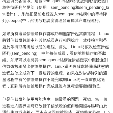
構並填充各個域。這個sem_queue結構將被放到此信號燈對
象等待隊列的尾部（使用 sem_pending和sem_pending_la
st指針）。系統把當前進程置入sem_queue結構中的等待隊
列(sleeper)中，然後啟動調度管理器選擇其它進程運行。
如果所有這些信號燈操作都成功則無需掛起當前進程，Linux
將對信號燈數組中的其他成員進行相同操作，然後檢查那些
處於等待或者掛起狀態的進程。首先，Linux將依次檢查掛起
隊列(sem_pending) 中的每個成員，看信號燈操作能否繼
續。如果可以則將其sem_queue結構從掛起鏈表中刪除並對
信號燈數組發出信號燈操作。Linux還將喚醒處於睡眠狀態的
進程並使之成為下一個運行的進程。如果在對掛起隊列的遍
歷過程中有的信號燈操作不能完成則Linux將一直重復此過
程，直到所有信號燈操作完成且沒有進程需要繼續睡眠。
但是信號燈的使用可能產生一個嚴重的問題：死鎖。當一個
進程進入臨界區時它改變了信號燈的值而離開臨界區時由於
運行失敗或者被kill而沒有改回信號燈時，死鎖將會發生。Lin