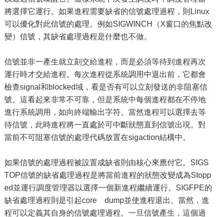
將選擇它運行。如果進程需要缺省的信號處理過程，則Linux
可以優化對此信號的處理。例如SIGWINCH（X窗口的焦點改
變）信號，其缺省處理過程是什麼也不做。
信號並非一產生就立刻交給進程，而是必須等待到進程再次
運行時才交給進程。每次進程從系統調用中退出前，它都會
檢查signal和blocked域，看是否有可以立刻發送的非阻塞信
號。這看起來非常不可靠，但是系統中每個進程都在不停地
進行系統調用，如向終端輸出字符。當然進程可以選擇去等
待信號，此時進程將一直處於可中斷狀態直到信號出現。對
當前不可阻塞信號的處理代碼放置在sigaction結構中。
如果信號的處理過程被設置成缺省則由核心來應付它。SIGS
TOP信號的缺省處理過程是將當前進程的狀態改變成為Stopp
ed並運行調度管理器以選擇一個新進程繼續運行。SIGFPE的
缺省處理過程則是引起core dump並使進程退出。當然，進
程可以定義其自身的信號處理過程。一旦信號產生，這個過