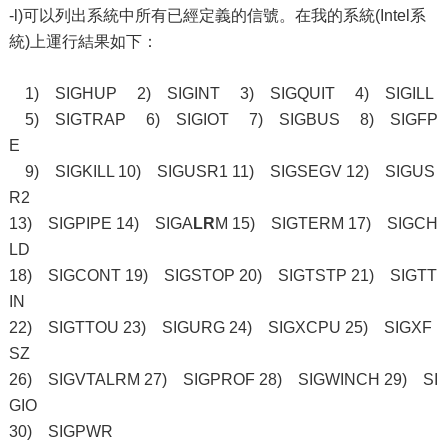
-l)可以列出系統中所有已經定義的信號。在我的系統(Intel系
統)上運行結果如下：
1) SIGHUP 2) SIGINT 3) SIGQUIT 4) SIGILL
5) SIGTRAP 6) SIGIOT 7) SIGBUS 8) SIGFP
E
9) SIGKILL 10) SIGUSR1 11) SIGSEGV 12) SIGUS
R2
13) SIGPIPE 14) SIGA
LR
M 15) SIGTERM 17) SIGCH
LD
18) SIGCONT 19) SIGSTOP 20) SIGTSTP 21) SIGTT
IN
22) SIGTTOU 23) SIGURG 24) SIGXCPU 25) SIGXF
SZ
26) SIGVTALRM 27) SIGPROF 28) SIGWINCH 29) SI
GIO
30) SIGPWR