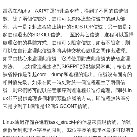
當我在Alpha A
XP
中運行此命令時，得到了不同的信號個
數。除了兩個信號外，進程可以忽略這些信號中的絕大部
分。其一是引起進程終止執行的SIGSTOP信號，另一個是引
起進程退出的SIGKILL信號。 至於其它信號，進程可以選擇
處理它們的具體方式。進程可以阻塞信號，如若不阻塞，則
可以在自行處理此信號和將其轉交核心處理之間作出選擇。
如果由核心來處理此信號，它將使用對應此信號的缺省處理
方法。 比如當進程接收到SIGFPE(浮點數異常)時，核心的
缺省操作是引起core dump和進程的退出。信號沒有固有的
相對優先級。如果在同一時刻對於一個進程產生了兩個信
號，則它們將可能以任意順序到達進程並進行處理。同時Lin
ux並不提供處理多個相同類型信號的方式。即進程無法區分
它是收到了1個還是42個SIGCONT信號。
Linux通過存儲在進程task_struct中的信息來實現信號。信號
個數受到處理器字長的限制。32位字長的處理器最多可以有3