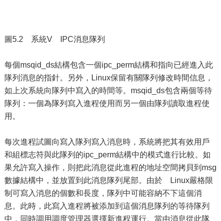
圖5.2 系統V IPC消息隊列
每個msqid_ds結構包含一個ipc_perm結構和指向已經進入此
隊列消息的指針。另外，Linux保留有關隊列修改時間信息，
如上次系統向隊列中寫入的時間等。msqid_ds包含兩個等待
隊列：一個為隊列寫入進程使用而另一個由隊列讀取進程使
用。
每次進程試圖向寫入隊列寫入消息時，系統將把其有效用戶
和組標志符與此隊列的ipc_perm結構中的模式進行比較。如
果允許寫入操作，則把此消息從此進程的地址空間拷貝到msg
數據結構中，並放置到此消息隊列尾部。由於 Linux嚴格限
制可寫入消息的個數和長度，隊列中可能容納不下這個消
息。此時，此寫入進程將被添加到這個消息隊列的等待隊列
中，同時調用調度管理器選擇新進程運行。當由消息從此隊