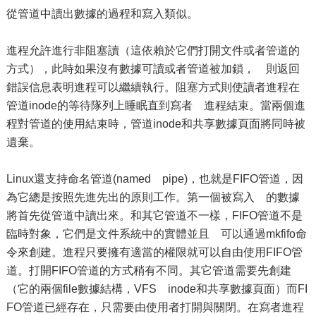
從管道中讀出數據的過程和寫入類似。
進程允許進行非阻塞讀（這依賴於它們打開文件或者管道的
方式），此時如果沒有數據可讀或者管道被加鎖， 則返回
錯誤信息表明進程可以繼續執行。阻塞方式則使讀者進程在
管道inode的等待隊列上睡眠直到寫者 進程結束。當兩個進
程對管道的使用結束時，管道inode和共享數據頁面將同時被
遺棄。
Linux還支持命名管道(named pipe)，也就是FIFO管道，因
為它總是按照先進先出的原則工作。第一個被寫入 的數據
將首先從管道中讀出來。和其它管道不一樣，FIFO管道不是
臨時對象，它們是文件系統中的實體並且 可以通過mkfifo命
令來創建。進程只要擁有適當的權限就可以自由使用FIFO管
道。打開FIFO管道的方式稍有不同。其它管道需要先創建
（它的兩個file數據結構，VFS inode和共享數據頁面）而FI
FO管道已經存在，只需要由使用者打開與關閉。在寫者進程