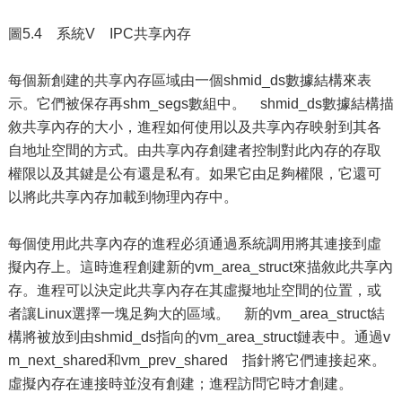
圖5.4 系統V IPC共享內存
每個新創建的共享內存區域由一個shmid_ds數據結構來表
示。它們被保存再shm_segs數組中。 shmid_ds數據結構描
敘共享內存的大小，進程如何使用以及共享內存映射到其各
自地址空間的方式。由共享內存創建者控制對此內存的存取
權限以及其鍵是公有還是私有。如果它由足夠權限，它還可
以將此共享內存加載到物理內存中。
每個使用此共享內存的進程必須通過系統調用將其連接到虛
擬內存上。這時進程創建新的vm_area_struct來描敘此共享內
存。進程可以決定此共享內存在其虛擬地址空間的位置，或
者讓Linux選擇一塊足夠大的區域。 新的vm_area_struct結
構將被放到由shmid_ds指向的vm_area_struct鏈表中。通過v
m_next_shared和vm_prev_shared 指針將它們連接起來。
虛擬內存在連接時並沒有創建；進程訪問它時才創建。