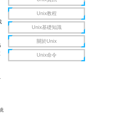
Unix教程
成
Unix基礎知識
關於Unix
5
X
Unix命令
界
的
統