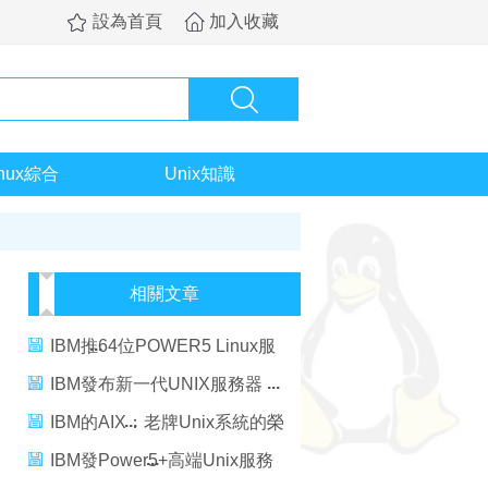
設為首頁
加入收藏
inux綜合
Unix知識
相關文章
IBM推64位POWER5 Linux服
務器
IBM發布新一代UNIX服務器
IBM的AIX：老牌Unix系統的榮
耀和歎息
IBM發Power5+高端Unix服務