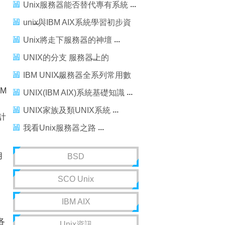
器 推新戰略
Unix服務器能否替代專有系統
unix與IBM AIX系統學習初步資
料
Unix將走下服務器的神壇
UNIX的分支 服務器上的
FreeBSD操作系統
IBM UNIX服務器全系列常用數
M
據一覽表
UNIX(IBM AIX)系統基礎知識
UNIX家族及類UNIX系統
設計
我看Unix服務器之路
用
BSD
SCO Unix
IBM AIX
各
Unix資訊