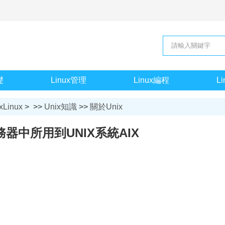
礎
Linux管理
Linux編程
L
xLinux
> >>
Unix知識
>>
關於Unix
務器中所用到UNIX系統AIX