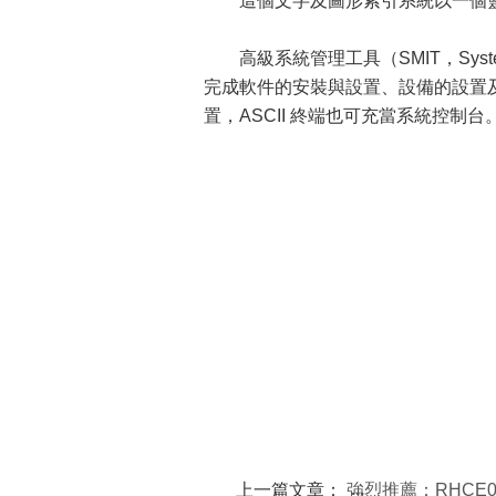
這個文字及圖形索引系統以一個靈
高級系統管理工具（SMIT，System M
完成軟件的安裝與設置、設備的設置及
置，ASCII 終端也可充當系統控制
上一篇文章：
強烈推薦：RHCE0