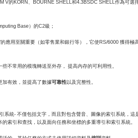
M V的KORN、BOURNE SHELL和4.3BSDC SHELL作為可選
uting Base）的C2級；
應用至關重要（如零售業和銀行等），它使RS/6000 獲得極
些不常用的模塊轉送至外存， 提高內存的可利用性。
加有效，並提高了數據
可靠性
以及完整性。
文本索引系統- 不僅包括文字，而且對包含聲音、圖像的索引系統，這
本的索引和查找，以及面向任務和坐標的多重導引和索引系統。