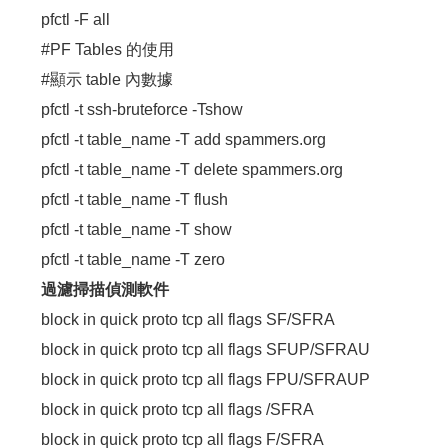
pfctl -F all
#PF Tables 的使用
#顯示 table 內數據
pfctl -t ssh-bruteforce -Tshow
pfctl -t table_name -T add spammers.org
pfctl -t table_name -T delete spammers.org
pfctl -t table_name -T flush
pfctl -t table_name -T show
pfctl -t table_name -T zero
過濾掃描偵測軟件
block in quick proto tcp all flags SF/SFRA
block in quick proto tcp all flags SFUP/SFRAU
block in quick proto tcp all flags FPU/SFRAUP
block in quick proto tcp all flags /SFRA
block in quick proto tcp all flags F/SFRA