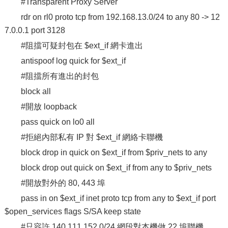
#Transparent Proxy Server
rdr on rl0 proto tcp from 192.168.13.0/24 to any 80 -> 12
7.0.0.1 port 3128
#阻擋可疑封包在 $ext_if 網卡進出
antispoof log quick for $ext_if
#阻擋所有進出的封包
block all
#開放 loopback
pass quick on lo0 all
#拒絕內部私有 IP 對 $ext_if 網絡卡聯機
block drop in quick on $ext_if from $priv_nets to any
block drop out quick on $ext_if from any to $priv_nets
#開放對外的 80, 443 埠
pass in on $ext_if inet proto tcp from any to $ext_if port
$open_services flags S/SA keep state
#只容許 140.111.152.0/24 網段對本機做 22 埠聯機