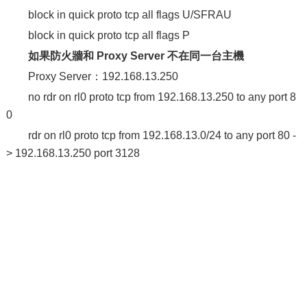
block in quick proto tcp all flags U/SFRAU
block in quick proto tcp all flags P
如果防火牆和 Proxy Server 不在同一台主機
Proxy Server：192.168.13.250
no rdr on rl0 proto tcp from 192.168.13.250 to any port 8
0
rdr on rl0 proto tcp from 192.168.13.0/24 to any port 80 -
> 192.168.13.250 port 3128