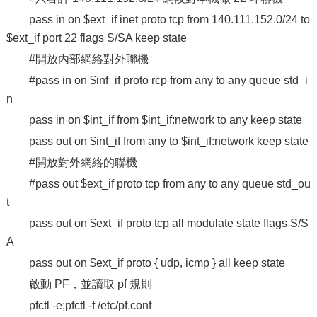
pass in on $ext_if inet proto tcp from 140.111.152.0/24 to
$ext_if port 22 flags S/SA keep state
#開放內部網絡對外聯機
#pass in on $inf_if proto rcp from any to any queue std_i
n
pass in on $int_if from $int_if:network to any keep state
pass out on $int_if from any to $int_if:network keep state
#開放對外網絡的聯機
#pass out $ext_if proto tcp from any to any queue std_ou
t
pass out on $ext_if proto tcp all modulate state flags S/S
A
pass out on $ext_if proto { udp, icmp } all keep state
啟動 PF，並讀取 pf 規則
pfctl -e;pfctl -f /etc/pf.conf