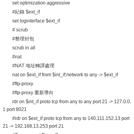
set optimization aggressive
#紀錄 $ext_if
set loginterface $ext_if
# scrub
#整理封包
scrub in all
#nat
#NAT 地址轉譯處理
nat on $ext_if from $int_if:network to any -> $ext_if
#ftp-proxy
#ftp-proxy 重新導向
rdr on $int_if proto tcp from any to any port 21 -> 127.0.0.
1 port 8021
#rdr on $ext_if proto tcp from any to 140.111.152.13 port
21 -> 192.168.13.253 port 21