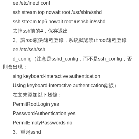
ee /etc/inetd.conf
ssh stream top nowait root /usr/sbin/sshd
ssh stream tcp6 nowait root /usr/sbiin/sshd
去掉ssh前的#，保存退出
2、讓root能夠遠程登錄，系統默認禁止root遠程登錄
ee /etc/ssh/ssh
d_config（注意是sshd_config，而不是ssh_config，否
則會出現：
sing keyboard-interactive authentication
Using keyboard-interactive authentication錯誤）
在文末添加以下幾條：
PermitRootLogin yes
PasswordAuthentication yes
PermitEmptyPasswords no
3、重起sshd