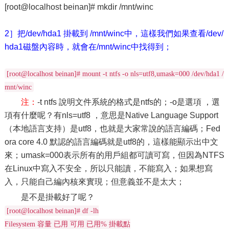
[root@localhost beinan]# mkdir /mnt/winc
2］把/dev/hda1 掛載到 /mnt/winc中，這樣我們如果查看/dev/
hda1磁盤內容時，就會在/mnt/winc中找得到；
[root@localhost beinan]# mount -t ntfs -o nls=utf8,umask=000 /dev/hda1 /
mnt/winc
注：
-t ntfs 說明文件系統的格式是ntfs的；-o是選項 ，選
項有什麼呢？有nls=utf8 ，意思是Native Language Support
（本地語言支持）是utf8，也就是大家常說的語言編碼；Fed
ora core 4.0 默認的語言編碼就是utf8的，這樣能顯示出中文
來；umask=000表示所有的用戶組都可讀可寫，但因為NTFS
在Linux中寫入不安全，所以只能讀，不能寫入；如果想寫
入，只能自己編內核來實現；但意義並不是太大；
是不是掛載好了呢？
[root@localhost beinan]# df -lh
Filesystem 容量 已用 可用 已用% 掛載點