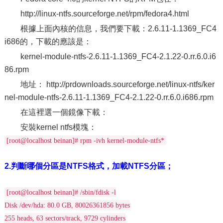
http://linux-ntfs.sourceforge.net/rpm/fedora4.html
根據上面內核的信息，我們要下載：2.6.11-1.1369_FC4
i686的，下載的應該是：
kernel-module-ntfs-2.6.11-1.1369_FC4-2.1.22-0.rr.6.0.i6
86.rpm
地址： http://prdownloads.sourceforge.net/linux-ntfs/ker
nel-module-ntfs-2.6.11-1.1369_FC4-2.1.22-0.rr.6.0.i686.rpm
在這裡選一個鏡像下載：
安裝kernel ntfs模塊：
[root@localhost beinan]# rpm -ivh kernel-module-ntfs*
2.判斷哪個分區是NTFS格式，加載NTFS分區；
[root@localhost beinan]# /sbin/fdisk -l
Disk /dev/hda: 80.0 GB, 80026361856 bytes
255 heads, 63 sectors/track, 9729 cylinders