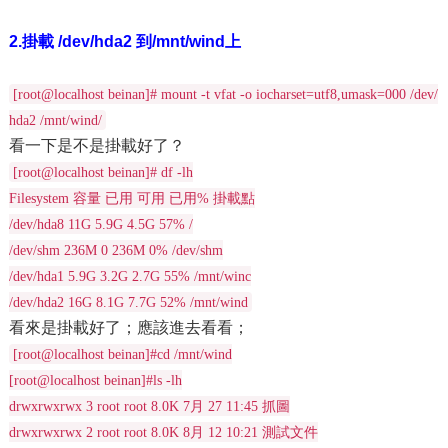
2.掛載 /dev/hda2 到/mnt/wind上
[root@localhost beinan]# mount -t vfat -o iocharset=utf8,umask=000 /dev/
hda2 /mnt/wind/
看一下是不是掛載好了？
[root@localhost beinan]# df -lh
Filesystem 容量 已用 可用 已用% 掛載點
/dev/hda8 11G 5.9G 4.5G 57% /
/dev/shm 236M 0 236M 0% /dev/shm
/dev/hda1 5.9G 3.2G 2.7G 55% /mnt/winc
/dev/hda2 16G 8.1G 7.7G 52% /mnt/wind
看來是掛載好了；應該進去看看；
[root@localhost beinan]#cd /mnt/wind
[root@localhost beinan]#ls -lh
drwxrwxrwx 3 root root 8.0K 7月 27 11:45 抓圖
drwxrwxrwx 2 root root 8.0K 8月 12 10:21 測試文件