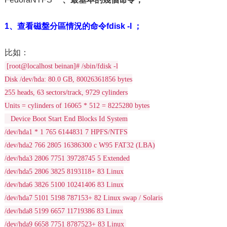
1、查看磁盤分區情況的命令fdisk -l ；
比如：
[root@localhost beinan]# /sbin/fdisk -l
Disk /dev/hda: 80.0 GB, 80026361856 bytes
255 heads, 63 sectors/track, 9729 cylinders
Units = cylinders of 16065 * 512 = 8225280 bytes
Device Boot Start End Blocks Id System
/dev/hda1 * 1 765 6144831 7 HPFS/NTFS
/dev/hda2 766 2805 16386300 c W95 FAT32 (LBA)
/dev/hda3 2806 7751 39728745 5 Extended
/dev/hda5 2806 3825 8193118+ 83 Linux
/dev/hda6 3826 5100 10241406 83 Linux
/dev/hda7 5101 5198 787153+ 82 Linux swap / Solaris
/dev/hda8 5199 6657 11719386 83 Linux
/dev/hda9 6658 7751 8787523+ 83 Linux