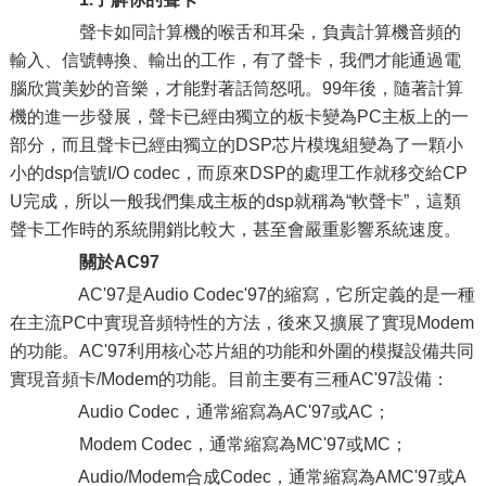
聲卡如同計算機的喉舌和耳朵，負責計算機音頻的
輸入、信號轉換、輸出的工作，有了聲卡，我們才能通過電
腦欣賞美妙的音樂，才能對著話筒怒吼。99年後，隨著計算
機的進一步發展，聲卡已經由獨立的板卡變為PC主板上的一
部分，而且聲卡已經由獨立的DSP芯片模塊組變為了一顆小
小的dsp信號I/O codec，而原來DSP的處理工作就移交給CP
U完成，所以一般我們集成主板的dsp就稱為“軟聲卡”，這類
聲卡工作時的系統開銷比較大，甚至會嚴重影響系統速度。
關於AC97
AC'97是Audio Codec'97的縮寫，它所定義的是一種
在主流PC中實現音頻特性的方法，後來又擴展了實現Modem
的功能。AC'97利用核心芯片組的功能和外圍的模擬設備共同
實現音頻卡/Modem的功能。目前主要有三種AC'97設備：
Audio Codec，通常縮寫為AC'97或AC；
Modem Codec，通常縮寫為MC'97或MC；
Audio/Modem合成Codec，通常縮寫為AMC'97或A