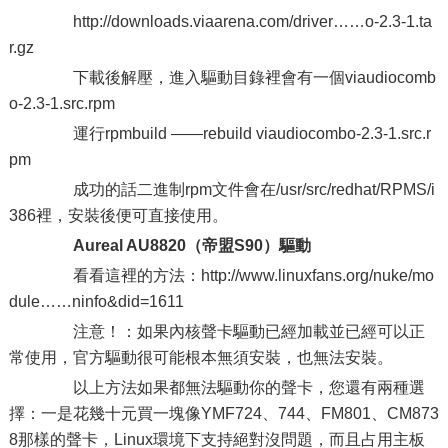
http://downloads.viaarena.com/driver……o-2.3-1.ta
r.gz
下載後解壓，進入驅動目錄裡會有一個viaudiocomb
o-2.3-1.src.rpm
運行rpmbuild ——rebuild viaudiocombo-2.3-1.src.r
pm
成功的話二進制rpm文件會在/usr/src/redhat/RPMS/i
386裡，安裝後便可直接使用。
Aureal AU8820（帝盟S90）驅動
看看這裡的方法：http://www.linuxfans.org/nuke/mo
dule……ninfo&did=1611
注意！：如果內核聲卡驅動已經加載並已經可以正
常使用，官方驅動很可能根本無須安裝，也無法安裝。
以上方法如果都無法驅動你的聲卡，您還有兩種選
擇：一是花幾十元買一塊像YMF724、744、FM801、CM873
8那樣的聲卡，Linux環境下支持絕對沒問題，而且占用主板