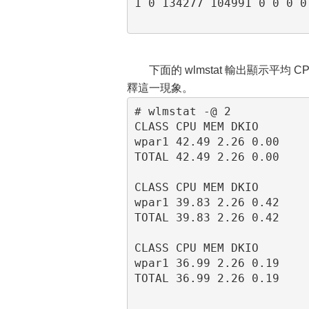
1 0 134277 104991 0 0 0 0
下面的 wlmstat 輸出顯示平
釋這一現象。
# wlmstat -@ 2

CLASS CPU MEM DKIO

wpar1 42.49 2.26 0.00

TOTAL 42.49 2.26 0.00

CLASS CPU MEM DKIO

wpar1 39.83 2.26 0.42

TOTAL 39.83 2.26 0.42

CLASS CPU MEM DKIO

wpar1 36.99 2.26 0.19

TOTAL 36.99 2.26 0.19
