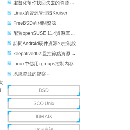
虛擬化幫你找回失去的資源
Linux的資源管理器Kruiser
FreeBSD的相關資源
配置openSUSE 11.4資源庫
訪問Android硬件資源の控制設
備的振動
keepalived02:監控節點資源
Linux中使用cgroups控制內存
資源介紹
系統資源的觀察
大
百
BSD
SCO Unix
。
IBM AIX
Unix資訊