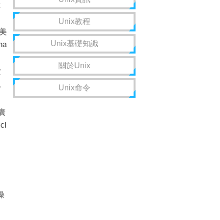
獻
Unix教程
美
Unix基礎知識
ma
關於Unix
家
化
Unix命令
廣
I
操