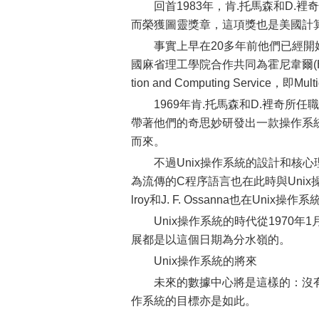
回首1983年，肯.托馬森和D.
而榮獲圖靈獎章，這項獎也是美國計
事實上早在20多年前他們已經開
國麻省理工學院合作共同為霍尼韋爾(Honey
tion and Computing Service，即M
1969年肯.托馬森和D.裡奇所任
帶著他們的奇思妙研發出一款操作系統--
而來。
不過Unix操作系統的設計和核心
為流傳的C程序語言也在此時與Unix操
lroy和J. F. Ossanna也在Un
Unix操作系統的時代從1970
展都是以這個日期為分水嶺的。
Unix操作系統的將來
未來的數據中心將是這樣的：沒有
作系統的目標亦是如此。