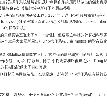
裡奇由於對操作系統發展史以及Unix操作系統應用所做出的傑出貢
算機協會在計算機領域中所授予的最高榮譽。
始了對操作系統的研發工作。1964年，通用公司與貝爾實驗室和
well)研發被稱之為多元信息和計算服務(Multiplexed Infor
ultics)的操作系統。
職的貝爾實驗室退出了Multics計劃。但這兩位年輕的計算機科學
也就是大家眾所周知的Unix操作系統，由"multics"的諧音衍
理念和Multics還是略有不同。它遵循的是簡單實用的設計原理。
作系統共同得到了發展。除了肯.托馬森和D.裡奇之外，Doug Mc
ix操作系統的初期階段做出了突出貢獻。
年1月1日起分為兩個階段。也就是說，所有與Unix操作系統有關的發
宕機，虛擬化，更快更自動化的配置和更先進的操作性。Unix