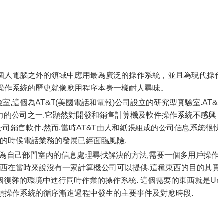
除個人電腦之外的領域中應用最為廣泛的操作系統，並且為現代操
x操作系統的歷史就像應用程序本身一樣耐人尋味。
實驗室,這個為AT&T(美國電話和電報)公司設立的研究型實驗室.AT&
力的公司之一.它顯然對開發和銷售計算機及軟件操作系統不感興
公司銷售軟件.然而,當時AT&T由人和紙張組成的公司信息系統很
代的時候電話業務的發展已經面臨風險.
on開始為自己部門室內的信息處理尋找解決的方法,需要一個多用戶操
東西在當時來說沒有一家計算機公司可以提供.這種東西的目的其
復雜的環境中進行同時作業的操作系統. 這個需要的東西就是Un
ix類操作系統的循序漸進過程中發生的主要事件及對應時段.