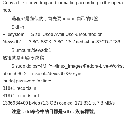
Copy a file, converting and formatting according to the opera
nds.
過程都是類似的，首先要umount自己的U盤：
$ df -h
Filesystem Size Used Avail Use% Mounted on
/dev/sdb1 3.8G 880K 3.8G 1% /media/linc/87CD-7F86
$ umount /dev/sdb1
然後就是dd命令燒寫：
$ sudo dd bs=4M if=~/linux_images/Fedora-Live-Workst
ation-i686-21-5.iso of=/dev/sdb && sync
[sudo] password for linc:
318+1 records in
318+1 records out
1336934400 bytes (1.3 GB) copied, 171.331 s, 7.8 MB/s
注意，dd命令中的目標是sdb，沒有標號。