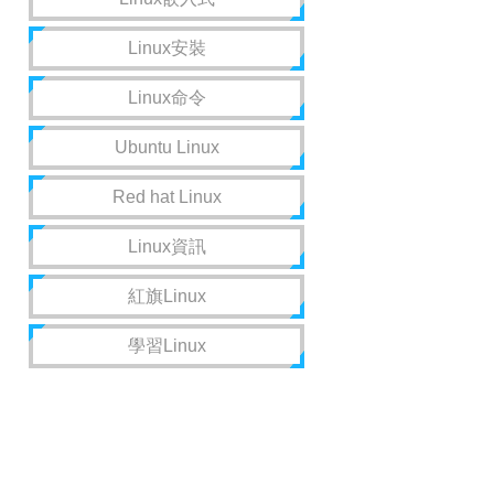
Linux安裝
Linux命令
Ubuntu Linux
Red hat Linux
Linux資訊
紅旗Linux
學習Linux