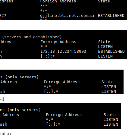
lt
t -p