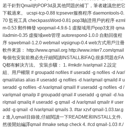
若干針對Qmail的POP3d及其他問題的補丁，筆者建議您把它
下載過來。 ucspi-tcp-0.88 tcpsever服務程序 daemontools-0.
70 監視工具 checkpassWord-0.81 pop3驗證用戶的程序 ezml
m-0.53 郵件轉發 vpopmail-4.9.6-1 虛擬域用戶pop3支持 qma
iladmin-0.35 虛擬域web管理 autorespond-1.0.0 自動回復程
序 sqwebmail-1.2.0 webmail vqsignup-0.4 web方式用戶注冊
軟件來源： http://www.qmail.org http://www.inter7.com/qmail
每個包安裝前務必先仔細閱讀INSTALL和FAQ,很多問題在FA
Q都有解決方法。 安裝步驟： 1. #mkdir /var/qmail 2.設定
組、用戶權限 # groupadd nofiles # useradd -g nofiles -d /var/
qmail/alias alias # useradd -g nofiles -d /var/qmail qmaild # u
seradd -g nofiles -d /var/qmail qmaill # useradd -g nofiles -d /
var/qmail qmailp # groupadd qmail # useradd -g qmail -d /va
r/qmail qmailq # useradd -g qmail -d /var/qmail qmailr # user
add -g qmail -d /var/qmail qmails 3. #tar xzvf qmail-1.03.tar.g
z 進入qmail目錄後,仔細閱讀一下README和INSTALL文件.
然後開始編譯qmail #make setup check 4. #cd qmail-1.03 #./