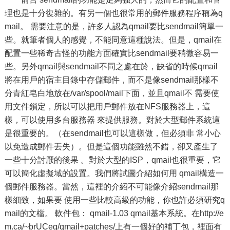
理也是十分復雜的。有另一個也很常用的郵件服務程序稱為q
mail。 需要注意的是，許多人認為qmail要比sendmail簡單一
些。就筆者個人的感覺，不能同意這種說法。但是，qmail在
配置一些稀奇古怪的功能方面確實比sendmail要稍微容易一
些。另外qmail與sendmail不同之處在於，缺省的時候qmail
將在用戶的宿主目錄中存儲郵件，而不是像sendmail那樣不
分青紅皂白地放在/var/spool/mail下面，並且qmail不 需要使
用文件鎖定，所以可以把用戶郵件放在NFS服務器上，這
樣，可以使用多台服務器 來提供服務。對於大型郵件系統這
是很重要的。（在sendmail也可以這樣做，但必須非 常小心
以免造成郵件丟失）。但是這個功能雖然不錯，卻又產生了
一些十分討厭的後果 。對於大型的ISP，qmail也很重要，它
可以簡化虛擬域的設置。我們將試圖介紹如何用 qmail構造一
個郵件服務器。當然，這裡的介紹不可能像介紹sendmail那
樣細致，如果要 使用一些比較高級的功能，你也許必須研究q
mail的文檔。 軟件包： qmail-1.03 qmail基本系統。在http://e
m.ca/~brUCeg/qmail+patches/上有一個好的補丁包，裡面有