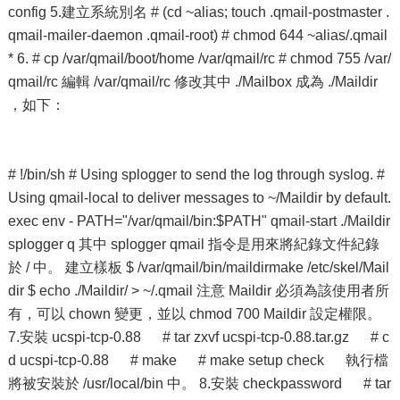
config 5.建立系統別名 # (cd ~alias; touch .qmail-postmaster .
qmail-mailer-daemon .qmail-root) # chmod 644 ~alias/.qmail
* 6. # cp /var/qmail/boot/home /var/qmail/rc # chmod 755 /var/
qmail/rc 編輯 /var/qmail/rc 修改其中 ./Mailbox 成為 ./Maildir
，如下：
# !/bin/sh # Using splogger to send the log through syslog. #
Using qmail-local to deliver messages to ~/Maildir by default.
exec env - PATH="/var/qmail/bin:$PATH" qmail-start ./Maildir
splogger q 其中 splogger qmail 指令是用來將紀錄文件紀錄
於 / 中。 建立樣板 $ /var/qmail/bin/maildirmake /etc/skel/Mail
dir $ echo ./Maildir/ > ~/.qmail 注意 Maildir 必須為該使用者所
有，可以 chown 變更，並以 chmod 700 Maildir 設定權限。
7.安裝 ucspi-tcp-0.88 # tar zxvf ucspi-tcp-0.88.tar.gz # c
d ucspi-tcp-0.88 # make # make setup check 執行檔
將被安裝於 /usr/local/bin 中。 8.安裝 checkpassword # tar