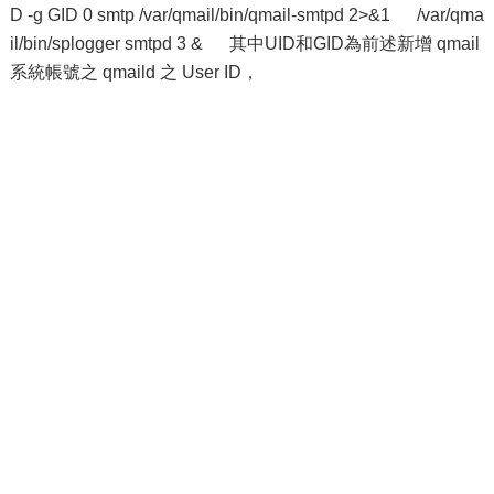
D -g GID 0 smtp /var/qmail/bin/qmail-smtpd 2>&1 /var/qma
il/bin/splogger smtpd 3 & 其中UID和GID為前述新增 qmail
系統帳號之 qmaild 之 User ID，