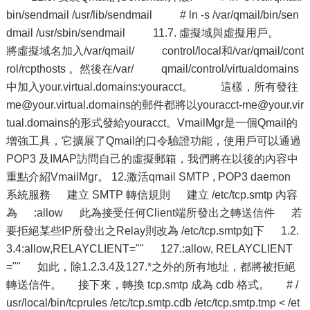
bin/sendmail /usr/lib/sendmail # ln -s /var/qmail/bin/sen
dmail /usr/sbin/sendmail 11.7. 虛擬域與虛擬用戶。
將虛擬域名加入/var/qmail/ control/local和/var/qmail/cont
rol/rcpthosts 。然後在/var/ qmail/control/virtualdomains
中加入your.virtual.domains:youracct。 這樣，所有發往
me@your.virtual.domains的郵件都將以youracct-me@your.vir
tual.domains的形式發給youracct。VmailMgr是一個Qmail的
增強工具，它擴展了Qmail的口令驗證功能，使用戶可以通過
POP3 及IMAP訪問自己的虛擬郵箱，我們將在以後的內容中
重點介紹VmailMgr。 12.激活qmail SMTP , POP3 daemon
系統服務 建立 SMTP 轉信規則 建立 /etc/tcp.smtp 內容
為 :allow 此為接受任何Client端所發出之轉送信件 若
要拒絕某些IP所發出之Relay則改為 /etc/tcp.smtp如下 1.2.
3.4:allow,RELAYCLIENT="" 127.:allow, RELAYCLIENT
="" 如此，除1.2.3.4及127.*之外的所有地址，都將被拒絕
轉送信件。 接下來，轉換 tcp.smtp 成為 cdb 格式。 # /
usr/local/bin/tcprules /etc/tcp.smtp.cdb /etc/tcp.smtp.tmp < /et