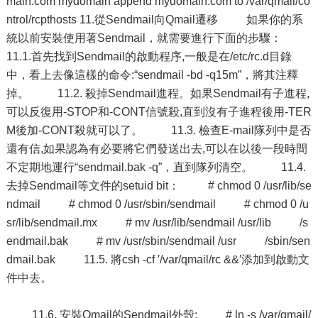
main.com mydomain append mydomain.com to /var/qmail/co
ntrol/rcpthosts 11.從Sendmail向Qmail遷移 如果你的系
統以前安裝使用著Sendmail，就需要進行下面的步驟：
11.1.首先找到Sendmail的啟動程序,一般是在/etc/rc.d目錄
中，看上去像這樣的命令:“sendmail -bd -q15m”，將其注釋
掉。 11.2. 殺掉Sendmail進程。如果Sendmail有子進程,
可以反復用-STOP和-CONT信號殺,直到沒有子進程後用-TER
M後加-CONT殺就可以了。 11.3. 檢查E-mail隊列中是否
還有信,如果認為有必要將它們發送出去,可以在以後一段時間
不定期地運行“sendmail.bak -q”，直到隊列清空。 11.4.
去掉Sendmail等文件的setuid bit： # chmod 0 /usr/lib/se
ndmail # chmod 0 /usr/sbin/sendmail # chmod 0 /u
sr/lib/sendmail.mx # mv /usr/lib/sendmail /usr/lib /s
endmail.bak # mv /usr/sbin/sendmail /usr /sbin/sen
dmail.bak 11.5. 將csh -cf ′/var/qmail/rc &&′添加到啟動文
件中去。
11.6. 安裝Qmail的Sendmail外殼: # ln -s /var/qmail/