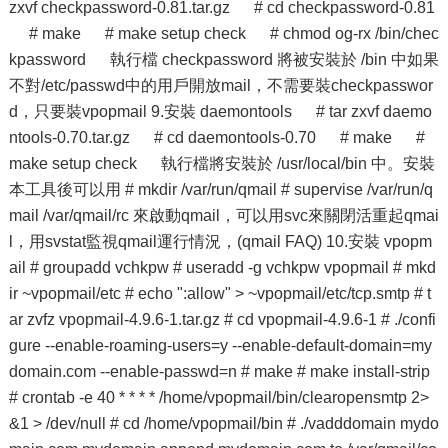
zxvf checkpassword-0.81.tar.gz # cd checkpassword-0.81
# make # make setup check # chmod og-rx /bin/chec
kpassword 執行檔 checkpassword 將被安裝於 /bin 中如果
不對/etc/passwd中的用戶開放mail，不需要裝checkpasswor
d，只要裝vpopmail 9.安裝 daemontools # tar zxvf daemo
ntools-0.70.tar.gz # cd daemontools-0.70 # make #
make setup check 執行檔將安裝於 /usr/local/bin 中。安裝
本工具後可以用 # mkdir /var/run/qmail # supervise /var/run/q
mail /var/qmail/rc 來啟動qmail，可以用svc來關閉活重起qmai
l，用svstat監視qmail運行情況，(qmail FAQ) 10.安裝 vpopm
ail # groupadd vchkpw # useradd -g vchkpw vpopmail # mkd
ir ~vpopmail/etc # echo ":allow" > ~vpopmail/etc/tcp.smtp # t
ar zvfz vpopmail-4.9.6-1.tar.gz # cd vpopmail-4.9.6-1 # ./confi
gure --enable-roaming-users=y --enable-default-domain=my
domain.com --enable-passwd=n # make # make install-strip
# crontab -e 40 * * * * /home/vpopmail/bin/clearopensmtp 2>
&1 > /dev/null # cd /home/vpopmail/bin # ./vadddomain mydo