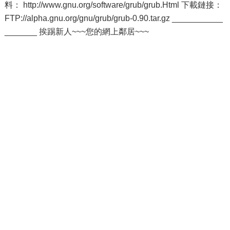
料： http://www.gnu.org/software/grub/grub.Html 下載鏈接：
FTP://alpha.gnu.org/gnu/grub/grub-0.90.tar.gz ___________
_______ 挨踢新人~~~您的網上鄰居~~~