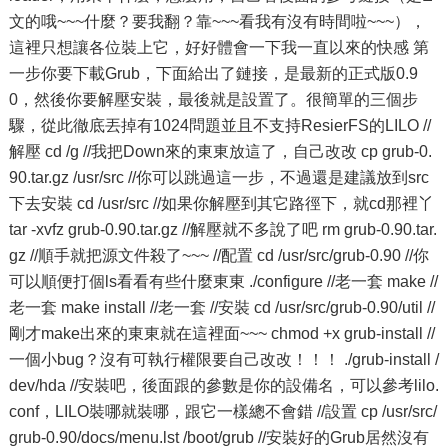
文的哦~~~什麼？要我翻？靠~~~看我有沒有時間啦~~~），
這裡只想讓各位裝上它，好好體會一下我一直以來的快感 第
一步你要下載Grub，下面給出了鏈接，是最新的正式版0.9
0，然後你要解壓安裝，最後就是設置了。很簡單的三個步
驟，從此徹底丟掉有1024問題並且不支持ResierFS的LILO //
解壓 cd /g //我把Down來的東東放這了，自己改改 cp grub-0.
90.tar.gz /usr/src //你可以跳過這一步，不過還是建議放到src
下去安裝 cd /usr/src //如果你解壓到其它路徑下，就cd那裡丫
tar -xvfz grub-0.90.tar.gz //解壓就不多說了吧 rm grub-0.90.tar.
gz //順手就把源文件殺了~~~ //配置 cd /usr/src/grub-0.90 //你
可以順便打個ls看看有些什麼東東 ./configure //老一套 make //
老一套 make install //老一套 //安裝 cd /usr/src/grub-0.90/util //
剛才make出來的東東就在這裡面~~~ chmod +x grub-install //
一個小bug？沒有可執行權限要自己改改！！！ ./grub-install /
dev/hda //安裝吧，後面跟的參數是你的設備名，可以參考lilo.
conf，LILO裝哪就裝哪，跟它一樣總不會錯 //設置 cp /usr/src/
grub-0.90/docs/menu.lst /boot/grub //安裝好的Grub居然沒有