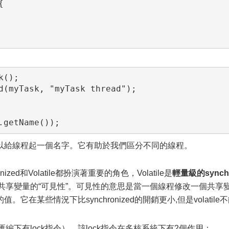


();

d(myTask, "myTask thread");

.getName());
給線程起一個名字。它有助於我們區分不同的線程。
ed和Volatile都扮演著重要的角色，Volatile是
輕量級的
synch
共享變量的“可見性”。可見性的意思是當一個線程修改一個共享
在某些情況下比synchronized的開銷更小,但是volatile
匯編下有lock指令），該lock指令在多核系統下有2個作用：