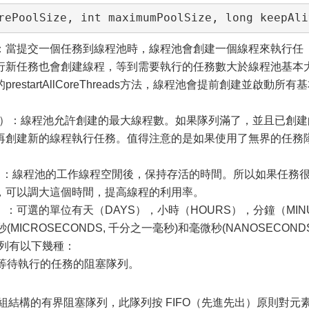
rePoolSize, int maximumPoolSize, long keepAli
本大小）：當提交一個任務到線程池時，線程池會創建一個線程來執行任
行新任務也會創建線程，等到需要執行的任務數大於線程池基本
startAllCoreThreads方法，線程池會提前創建並啟動所有
池最大大小）：線程池允許創建的最大線程數。如果隊列滿了，並且已創
再創建新的線程執行任務。值得注意的是如果使用了無界的任務
保持時間）：線程池的工作線程空閒後，保持存活的時間。所以如果任務
，可以調大這個時間，提高線程的利用率。
位）：可選的單位有天（DAYS），小時（HOURS），分鐘（MIN
秒(MICROSECONDS, 千分之一毫秒)和毫微秒(NANOSECONDS
隊列有以下幾種：
保存等待執行的任務的阻塞隊列。
一個基於數組結構的有界阻塞隊列，此隊列按 FIFO（先進先出）原則對元