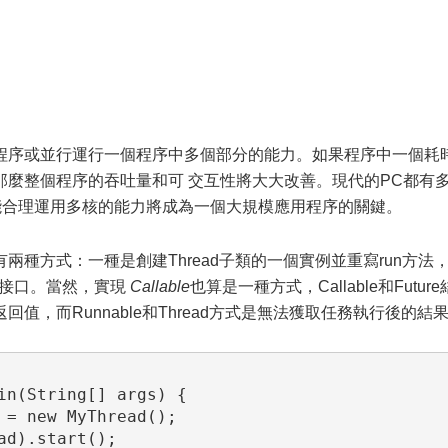
序或並行運行一個程序中多個部分的能力。如果程序中一個耗
那麼整個程序的吞吐量和可 交互性將大大改善。現代的PC都有
否能合理運用多核的能力將成為一個大規模應用程序的關鍵。
方式：一種是創建Thread子類的一個實例並重寫run方法
le接口。當然，實現
Callable
也算是一種方式，Callable和Future
值，而Runnable和Thread方式是無法獲取任務執行後的結
in(String[] args) {

 = new MyThread();

d).start();
