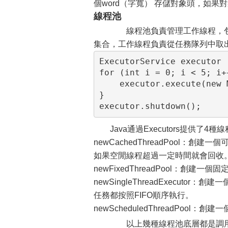
個word（字寬） 存儲對象頭，如
線程池
線程池負責管理工作線程，包含一
集合，工作線程負責從任務隊列中取出並
ExecutorService executor 
for (int i = 0; i < 5; i++
    executor.execute(new M
}

executor.shutdown();
Java通過Executors提供了4種
newCachedThreadPool
如果空閒線程超過一定時間就會回收
newFixedThreadPool：創建
newSingleThreadExecu
任務都按照FIFO順序執行。
newScheduledThreadPoo
以上幾種線程池底層都是調用Thre