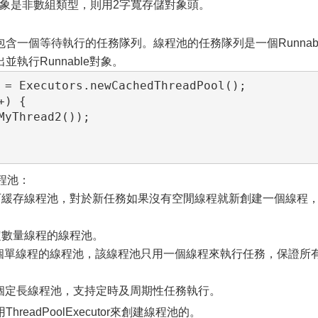
果對象是非數組類型，則用2字寬存儲對象頭。
個等待執行的任務隊列。線程池的任務隊列是一個Runnabl
執行Runnable對象。
 = Executors.newCachedThreadPool();

) {

yThread2());

線程池：
：創建一個可緩存線程池，對於新任務如果沒有空閒線程就新創建一個線程
。
一個固定數量線程的線程池。
tor：創建一個單線程的線程池，該線程池只用一個線程來執行任務，保證所
l：創建一個定長線程池，支持定時及周期性任務執行。
adPoolExecutor來創建線程池的。