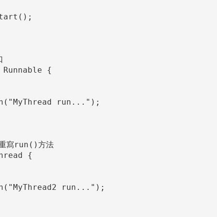
art();



Runnable {

n("MyThread run...");

寫run()方法

read {

n("MyThread2 run...");
