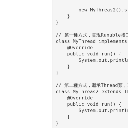
        new MyThreas2().st
    }

}

// 第一種方式，實現Runable接口
class MyThread implements 
    @Override

    public void run() {

        System.out.printl
    }

}

// 第二種方式，繼承Thread類，重
class MyThreas2 extends Th
    @Override

    public void run() {

        System.out.printl
    }

}