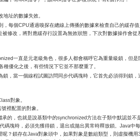
改地址的數據失效。
，每個CPU通過嗅探在總線上傳播的數據來檢查自己的緩存值
址被修改，將對應緩存行設置為無效狀態，下次對數據操作會從
onized一直是元老級角色，很多人都會稱呼它為重量級鎖，但是
zed進行了各種優化之後，有些情況下它並不那麼重了。
為鎖，當一個線程試圖訪問同步代碼塊時，它首先必須得到鎖，
ass對象。
ed括號裡配置的對象。
繼承的，也就是說基類中的synchronized方法在子類中默認並不
問同步代碼塊時，必須先獲得鎖，退出或拋出異常時釋放鎖。Java中
呢？鎖存在Java對象頭中，如果對象是數組類型，則虛擬機用