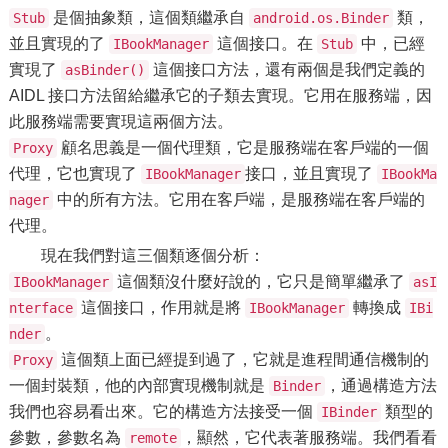
是個抽象類，這個類繼承自
類，
Stub
android.os.Binder
並且實現的了
這個接口。在
中，已經
IBookManager
Stub
實現了
這個接口方法，還有兩個是我們定義的
asBinder()
AIDL 接口方法留給繼承它的子類去實現。它用在服務端，因
此服務端需要實現這兩個方法。
顧名思義是一個代理類，它是服務端在客戶端的一個
Proxy
代理，它也實現了
接口，並且實現了
IBookManager
IBookMa
中的所有方法。它用在客戶端，是服務端在客戶端的
nager
代理。
現在我們對這三個類逐個分析：
這個類沒什麼好說的，它只是簡單繼承了
IBookManager
asI
這個接口，作用就是將
轉換成
nterface
IBookManager
IBi
。
nder
這個類上面已經提到過了，它就是進程間通信機制的
Proxy
一個封裝類，他的內部實現機制就是
，通過構造方法
Binder
我們也容易看出來。它的構造方法接受一個
類型的
IBinder
參數，參數名為
，顯然，它代表著服務端。我們看看
remote