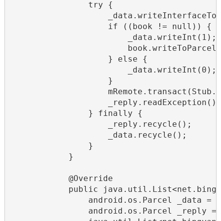
                try {

                    _data.writeInterfaceTok
                    if ((book != null)) {

                        _data.writeInt(1);

                        book.writeToParcel(
                    } else {

                        _data.writeInt(0);

                    }

                    mRemote.transact(Stub.T
                    _reply.readException();
                } finally {

                    _reply.recycle();

                    _data.recycle();

                }

            }

            @Override

            public java.util.List<net.bingy
                android.os.Parcel _data = a
                android.os.Parcel _reply = 