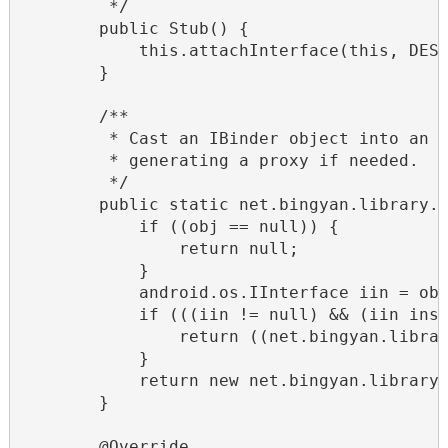
         */

        public Stub() {

            this.attachInterface(this, DESC
        }

        /**

         * Cast an IBinder object into an n
         * generating a proxy if needed.  h
         */

        public static net.bingyan.library.I
            if ((obj == null)) {

                return null;

            }

            android.os.IInterface iin = obj
            if (((iin != null) && (iin inst
                return ((net.bingyan.librar
            }

            return new net.bingyan.library.
        }

        @Override
