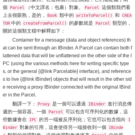
個
（中文譯名：包裹）對象。
這個類我們看
Parcel
Parcel
上去很眼熟，是的，
類中的
和
Book
writeToParcel()
CREA
中的
的參數就是
類型的，
TOR
createFromParcel()
Parcel
關於這個類文檔中解釋如下：
Container for a message (data and object references) th
at can be sent through an IBinder. A Parcel can contain both f
lattened data that will be unflattened on the other side of the I
PC (using the various methods here for writing specific type
s, or the general {@link Parcelable} interface), and reference
s to live {@link IBinder} objects that will result in the other sid
e receiving a proxy IBinder connected with the original IBind
er in the Parcel.
翻譯一下：
是一個可以通過
進行消息傳
Proxy
IBinder
遞的一個容器。一個
可以包含可序列化的數據，這
Parcel
些數據會在
的另一端被反序列化；它也可以包含指向
IPC
I
對象的引用，這會使得另一端接收到一個
Binder
IBinde