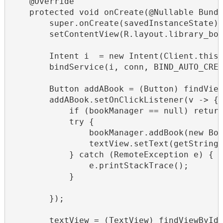
    @Override

    protected void onCreate(@Nullable Bundl
        super.onCreate(savedInstanceState);
        setContentView(R.layout.library_boo
        Intent i  = new Intent(Client.this,
        bindService(i, conn, BIND_AUTO_CREA
        Button addABook = (Button) findView
        addABook.setOnClickListener(v -> {

            if (bookManager == null) return
            try {

                bookManager.addBook(new Boo
                textView.setText(getString(
            } catch (RemoteException e) {

                e.printStackTrace();

            }

        });

        textView = (TextView) findViewById(