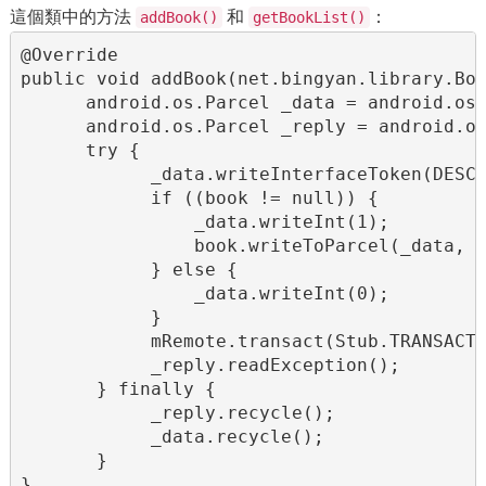
這個類中的方法
和
：
addBook()
getBookList()
@Override

public void addBook(net.bingyan.library.Boo
      android.os.Parcel _data = android.os.
      android.os.Parcel _reply = android.os
      try {

            _data.writeInterfaceToken(DESCR
            if ((book != null)) {

                _data.writeInt(1);

                book.writeToParcel(_data, 0
            } else {

                _data.writeInt(0);

            }

            mRemote.transact(Stub.TRANSACTI
            _reply.readException();

       } finally {

            _reply.recycle();

            _data.recycle();

       }

}
