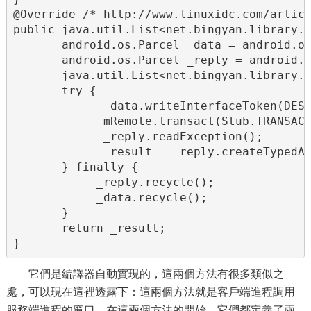
@Override /* http://www.linuxidc.com/articl
public java.util.List<net.bingyan.library.B
       android.os.Parcel _data = android.os
       android.os.Parcel _reply = android.o
       java.util.List<net.bingyan.library.B
       try {

             _data.writeInterfaceToken(DESC
             mRemote.transact(Stub.TRANSACT
             _reply.readException();

             _result = _reply.createTypedAr
       } finally {

            _reply.recycle();

            _data.recycle();

       }

       return _result;

}
它們是編譯器自動實現的，這兩個方法有很多類似之
處，可以現在這裡透露下：這兩個方法就是客戶端進程調用
服務端進程的窗口。在這兩個方法的開始，它們都定義了兩