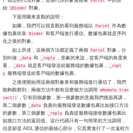
類型的代理對象，這個代理對象連接著
中的原
r
Parcel
始
對象。
IBinder
下面用圖來直觀的說明：
如圖，我們可以很直觀的看到服務端以
作為數
Parcel
據包裹依靠
和客戶端進行通信。數據包裹就是序列
Binder
化之後的對象。
如上所述，這兩個方法都定義了兩個
對象，分
Parcel
別叫做
和
，形象的來說，從客戶端的角度來
_data
_reply
看，
就是客戶端發送給服務端的數據包裹，
_data
_repl
服務端發送給客戶端的數據包裹。
y
之後便開始用這兩個對象來和服務端進行通信了，我們
能夠觀察到，兩個方法中都有這麼個方法調用
mRemote.tran
，它有四個參數，第一個參數的意義我們後面再講，
sact()
第二個參數
負責向服務端發送數據包裹比如接口方法
_data
的參數，第三個參數
負責從服務端接收數據包裹比
_reply
如接口方法的返回值。這行代碼只有一句簡單的方法調用，
但是卻是 AIDL 通信的最核心部分，它其實進行了一次遠程方