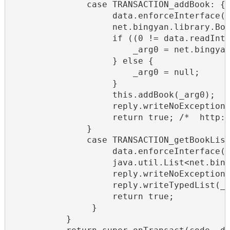
               case TRANSACTION_addBook: {

                    data.enforceInterface(D
                    net.bingyan.library.Boo
                    if ((0 != data.readInt(
                        _arg0 = net.bingyan
                    } else {

                        _arg0 = null;

                    }

                    this.addBook(_arg0);

                    reply.writeNoException(
                    return true; /*  http:/
               }

               case TRANSACTION_getBookList
                    data.enforceInterface(D
                    java.util.List<net.bing
                    reply.writeNoException(
                    reply.writeTypedList(_r
                    return true;

                }

           }
