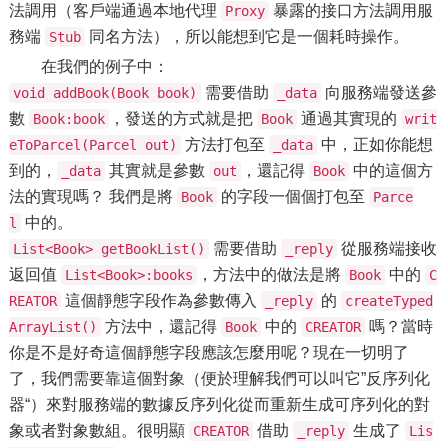
法調用（客戶端通過本地代理
暴露的接口方法調用服
Proxy
務端
同名方法），所以能想到它是一個耗時操作。
Stub
在我們的例子中：
需要借助
向服務端發送參
void addBook(Book book)
_data
數
，發送的方式就是把
通過其實現的
Book:book
Book
writ
方法打包至
中，正如你能想
eToParcel(Parcel out)
_data
到的，
其實就是參數
，還記得
中的這個方
_data
out
Book
法的實現嗎？ 我們是將
的字段一個個打包至
Book
Parce
中的。
l
需要借助
從服務端接收
List<Book> getBookList()
_reply
返回值
，方法中的做法是將
中的
List<Book>:books
Book
C
這個靜態字段作為參數傳入
的
REATOR
_reply
createTyped
方法中，還記得
中的
嗎？當時
ArrayList()
Book
CREATOR
你是不是好奇這個靜態字段應該怎麼用呢？現在一切明了
了，我們需要靠這個對象（便於理解我們可以叫它”反序列化
器“）來對服務端的數據反序列化從而重新生成可序列化的對
象或者對象數組。很明顯
借助
生成了
CREATOR
_reply
Lis