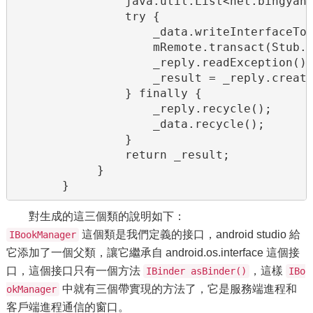
                java.util.List<net.bingyan.
                try {

                    _data.writeInterfaceTok
                    mRemote.transact(Stub.T
                    _reply.readException();
                    _result = _reply.create
                } finally {

                    _reply.recycle();

                    _data.recycle();

                }

                return _result;

            }

       }
對生成的這三個類的說明如下：
這個類是我們定義的接口，android studio 給
IBookManager
它添加了一個父類，讓它繼承自 android.os.interface 這個接
口，這個接口只有一個方法
，這樣
IBinder asBinder()
IBo
中就有三個帶實現的方法了，它是服務端進程和
okManager
客戶端進程通信的窗口。