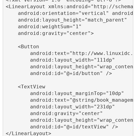
<LinearLayout xmlns:android="http://schemas
    android:orientation="vertical" android:
    android:layout_height="match_parent"

    android:weightSum="1"

    android:gravity="center">

    <Button

        android:text="http://www.linuxidc.c
        android:layout_width="111dp"

        android:layout_height="wrap_content
        android:id="@+id/button" />

    <TextView

        android:layout_marginTop="10dp"

        android:text="@string/book_manageme
        android:layout_width="231dp"

        android:gravity="center"

        android:layout_height="wrap_content
        android:id="@+id/textView" />

</LinearLayout>