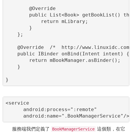
        @Override

        public List<Book> getBookList() thr
            return mLibrary;

        }

    };

    @Override  /*  http://www.linuxidc.com/
    public IBinder onBind(Intent intent) {

        return mBookManager.asBinder();

    }

}
<service

      android:process=":remote"

      android:name=".BookManagerService"/>
服務端我們定義了
這個類，在它
BookManagerService