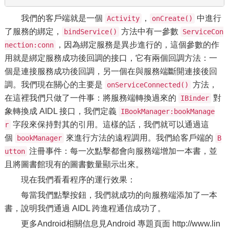
我們的客戶端就是一個
，
中進行
Activity
onCreate()
了服務的綁定，
方法中有一參數
bindService()
ServiceCon
，因為綁定服務是異步進行的，這個參數的作
nection:conn
用就是綁定服務成功後回調的接口，它有兩個回調方法：一
個是連接服務成功後回調，另一個在與服務端斷開連接後回
調。我們現在關心的主要是
方法，
onServiceConnected()
在這裡我們只做了一件事：將服務端轉換過來的
對
IBinder
象轉換成 AIDL 接口，我們定義
IBookManager:bookManage
字段來保持對其的引用。這樣的話，我們就可以通過這
r
個
來進行方法的遠程調用。我們給客戶端的
bookManager
B
注冊事件：每一次點擊都會向服務端增加一本書，並
utton
且將圖書館現有的圖書數量顯示出來。
現在我們看看程序的運行效果：
每當我們點擊按鈕，我們就成功的向服務端添加了一本
書，說明我們通過 AIDL 跨進程通信成功了。
更多Android相關信息見Android 專題頁面 http://www.lin