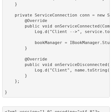
    }

    private ServiceConnection conn = new Se
        @Override

        public void onServiceConnected(Comp
            Log.d("Client -->", service.toS
            bookManager = IBookManager.Stub
        }

        @Override

        public void onServiceDisconnected(C
            Log.d("Client", name.toString()
        }

    };

}
<?xml version="1.0" encoding="utf-8"?>
