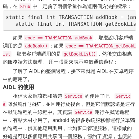
碼，在
中，定義了兩個常量作為這兩個方法的標示：
Stub
static final int TRANSACTION_addBook = (and
   static final int TRANSACTION_getBookLis
如果
，那麼說明客戶端
code == TRANSACTION_addBook
調用的是
；如果
addBook()
code == TRANSACTION_getBookL
，那麼客戶端調用的是
，然後交由相應
ist
getBookList()
的服務端方法處理。 用一張圖來表示整個通信過程：
了解了 AIDL 的整個過程，接下來就是 AIDL 在安卓程序
中的應用了。
AIDL 的使用
相信大家應該都和清楚
的使用了吧，
Service
Servic
雖然稱作“服務”，並且運行於後台，但是它們默認還是運行
e
在默認進程的主線程中。其實讓
運行在默認進程
Service
中，有點大材小用了。android 的很多系統服務都運行於單獨
的進程中，供其他應用調用，比如窗口管理服務。這樣做的
好處是可以多個應用共享同一個服務，節約了資源，也便於