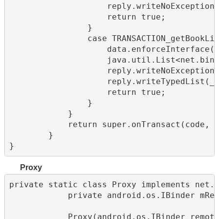
                    reply.writeNoException(
                    return true;

                }

                case TRANSACTION_getBookLis
                    data.enforceInterface(D
                    java.util.List<net.bing
                    reply.writeNoException(
                    reply.writeTypedList(_r
                    return true;

                }

            }

            return super.onTransact(code, d
        }

}
Proxy
private static class Proxy implements net.b
            private android.os.IBinder mRem
            Proxy(android.os.IBinder remote