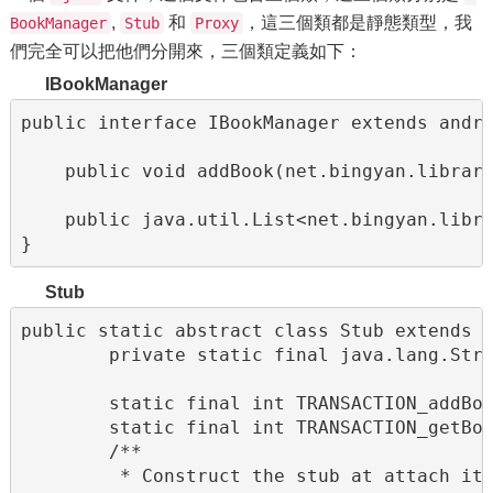
,
和
，這三個類都是靜態類型，我
BookManager
Stub
Proxy
們完全可以把他們分開來，三個類定義如下：
IBookManager
public interface IBookManager extends andro
    public void addBook(net.bingyan.library
    public java.util.List<net.bingyan.libra
}
Stub
public static abstract class Stub extends a
        private static final java.lang.Stri
        static final int TRANSACTION_addBoo
        static final int TRANSACTION_getBoo
        /**

         * Construct the stub at attach it 