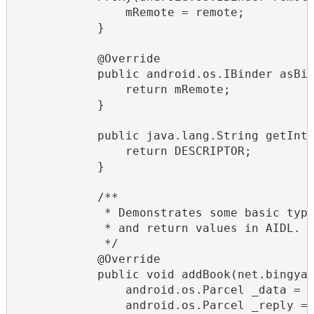
                mRemote = remote;

            }

            @Override

            public android.os.IBinder asBin
                return mRemote;

            }

            public java.lang.String getInte
                return DESCRIPTOR;

            }

            /**

             * Demonstrates some basic type
             * and return values in AIDL.  
             */

            @Override

            public void addBook(net.bingyan
                android.os.Parcel _data = a
                android.os.Parcel _reply = 