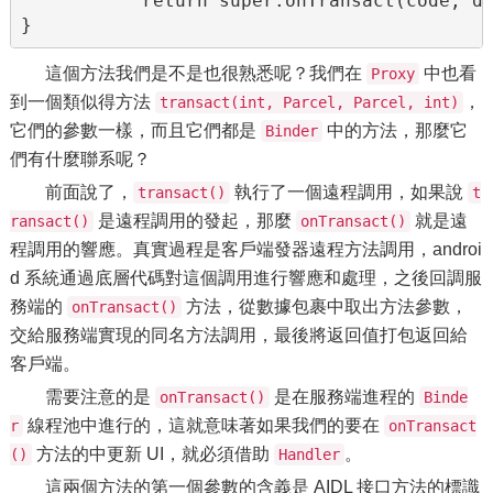
           return super.onTransact(code, da
}
這個方法我們是不是也很熟悉呢？我們在
中也看
Proxy
到一個類似得方法
，
transact(int, Parcel, Parcel, int)
它們的參數一樣，而且它們都是
中的方法，那麼它
Binder
們有什麼聯系呢？
前面說了，
執行了一個遠程調用，如果說
transact()
t
是遠程調用的發起，那麼
就是遠
ransact()
onTransact()
程調用的響應。真實過程是客戶端發器遠程方法調用，androi
d 系統通過底層代碼對這個調用進行響應和處理，之後回調服
務端的
方法，從數據包裹中取出方法參數，
onTransact()
交給服務端實現的同名方法調用，最後將返回值打包返回給
客戶端。
需要注意的是
是在服務端進程的
onTransact()
Binde
線程池中進行的，這就意味著如果我們的要在
r
onTransact
方法的中更新 UI，就必須借助
。
()
Handler
這兩個方法的第一個參數的含義是 AIDL 接口方法的標識