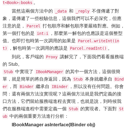
。
t<Book>:books
當然這兩個方法中的
和
不僅傳遞了對
_data
_reply
象，還傳遞了一些校驗信息，這個我們可以不必深究，但應
注意的是，
打包順序和解包順序要嚴格對應。例如，
Parcel
第一個打包的是
，那麼第一解包的也應該是這個整型
int:i
值。也即打包時第一次調用的如果是
Parcel.writeInt(in
，解包時第一次調用的應該是
。
t)
Parcel.readInt()
到此，客戶端的
講解完了，下面我們看看服務端
Proxy
的 Stub。
中實現了
的其中一個方法，這個很簡
Stub
IBookManager
單，就是簡單的將自身返回，因為
本身就繼承自
Stub
Bind
，而
繼承自
，所以沒有任何問題。你會
er
Binder
IBinder
問：還有兩個方法沒實現呢？這兩個方法就是我們定義的接
口方法，它們留給服務端進程去實現，也就是說，到時候我
們在服務端進程中需要定義一個
的實現者。下面對
Stub
St
中的兩個重要方法進行分析：
ub
IBookManager asInterface(IBinder obj)