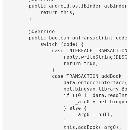
        public android.os.IBinder asBinder(
            return this;

        }

        @Override

        public boolean onTransact(int code,
            switch (code) {

                case INTERFACE_TRANSACTION:
                    reply.writeString(DESCR
                    return true;

                }

                case TRANSACTION_addBook: {
                    data.enforceInterface(D
                    net.bingyan.library.Boo
                    if ((0 != data.readInt(
                        _arg0 = net.bingyan
                    } else {

                        _arg0 = null;

                    }

                    this.addBook(_arg0);
