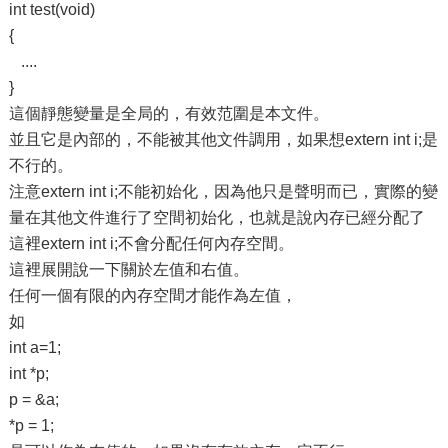
int test(void)
{
....
}
這個靜態變量是全局的，有效范圍是本文件。
並且它是內部的，不能被其他文件調用，如果想extern int i;是
不行的。
注意extern int i;不能初始化，因為他只是聲明而已，實際的變
量在其他文件進行了空間初始化，也就是說內存已經分配了
這裡extern int i;不會分配任何內存空間。
這裡展開說一下關於左值和右值。
任何一個有限的內存空間才能作為左值，
如
int a=1;
int *p;
p = &a;
*p = 1;