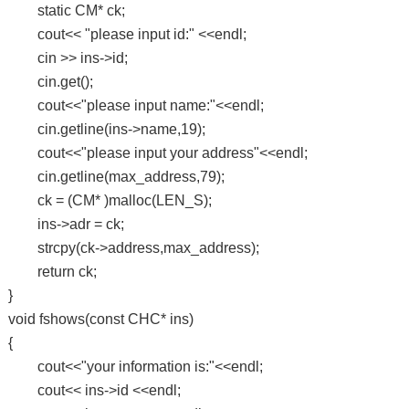
static CM* ck;
cout<< "please input id:" <<endl;
cin >> ins->id;
cin.get();
cout<<"please input name:"<<endl;
cin.getline(ins->name,19);
cout<<"please input your address"<<endl;
cin.getline(max_address,79);
ck = (CM* )malloc(LEN_S);
ins->adr = ck;
strcpy(ck->address,max_address);
return ck;
}
void fshows(const CHC* ins)
{
cout<<"your information is:"<<endl;
cout<< ins->id <<endl;