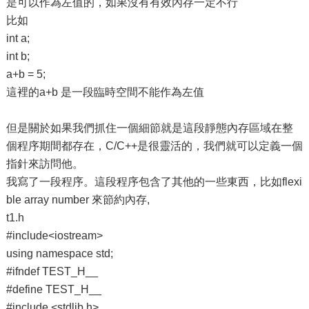
是可以作為左值的，如果沒有有效內存一定不行
比如
int a;
int b;
a+b = 5;
這裡的a+b 是一段臨時空間不能作為左值
但是關於如果我們抓住一個細節就是這段靜態內存區域在整
個程序期間都存在，C/C++是很靈活的，我們就可以定義一個
指針來訪問他。
我寫了一段程序。這段程序包含了其他的一些東西，比如flexi
ble array number 來節約內存,
t1.h
#include<iostream>
using namespace std;
#ifndef TEST_H__
#define TEST_H__
#include <stdlib.h>