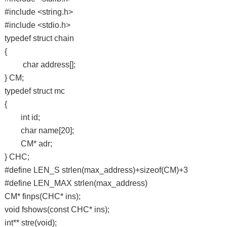
#include <string.h>
#include <stdio.h>
typedef struct chain
{
char address[];
} CM;
typedef struct mc
{
int id;
char name[20];
CM* adr;
} CHC;
#define LEN_S strlen(max_address)+sizeof(CM)+3
#define LEN_MAX strlen(max_address)
CM* finps(CHC* ins);
void fshows(const CHC* ins);
int** stre(void);