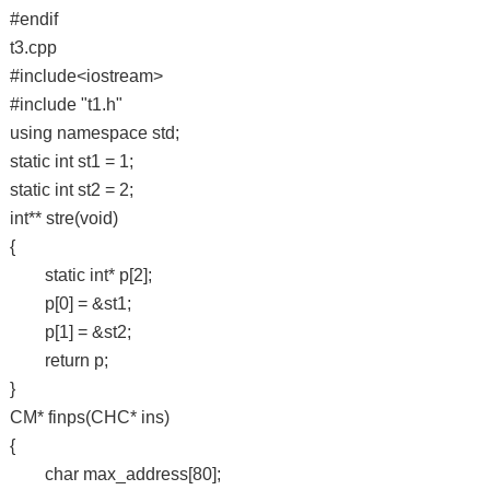
#endif
t3.cpp
#include<iostream>
#include "t1.h"
using namespace std;
static int st1 = 1;
static int st2 = 2;
int** stre(void)
{
static int* p[2];
p[0] = &st1;
p[1] = &st2;
return p;
}
CM* finps(CHC* ins)
{
char max_address[80];