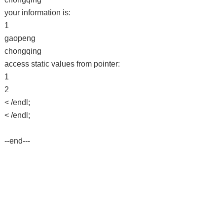
your information is:
1
gaopeng
chongqing
access static values from pointer:
1
2
< /endl;
< /endl;
--end---