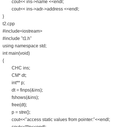
cout<< ins->name <<endl;
cout<< ins->adr->address <<endl;
}
t2.cpp
#include<iostream>
#include "t1.h"
using namespace std;
int main(void)
{
CHC ins;
CM* dt;
int** p;
dt = finps(&ins);
fshows(&ins);
free(dt);
p = stre();
cout<<"access static values from pointer:"<<endl;
cout<<**p<<endl;