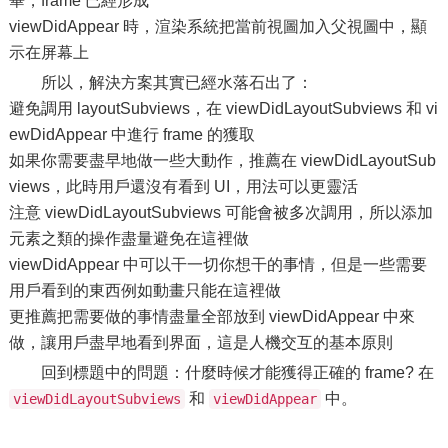
畢，frame 已經形成
viewDidAppear 時，渲染系統把當前視圖加入父視圖中，顯
示在屏幕上
所以，解決方案其實已經水落石出了：
避免調用 layoutSubviews，在 viewDidLayoutSubviews 和 vi
ewDidAppear 中進行 frame 的獲取
如果你需要盡早地做一些大動作，推薦在 viewDidLayoutSub
views，此時用戶還沒有看到 UI，用法可以更靈活
注意 viewDidLayoutSubviews 可能會被多次調用，所以添加
元素之類的操作盡量避免在這裡做
viewDidAppear 中可以干一切你想干的事情，但是一些需要
用戶看到的東西例如動畫只能在這裡做
更推薦把需要做的事情盡量全部放到 viewDidAppear 中來
做，讓用戶盡早地看到界面，這是人機交互的基本原則
回到標題中的問題：什麼時候才能獲得正確的 frame? 在
和
中。
viewDidLayoutSubviews
viewDidAppear