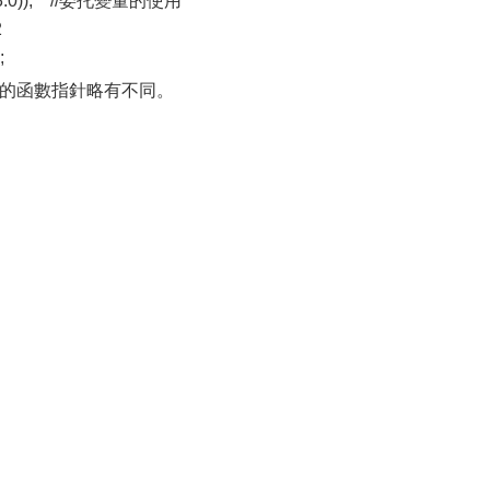
.0, 3.0)); //委托變量的使用
2
;
+的函數指針略有不同。