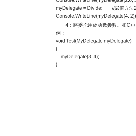
Console.WriteLine(myDelegate(2
myDelegate = Divide; //賦值方法
Console.WriteLine(myDelegate(4, 2))
4：將委托用於函數參數。和C+
例：
void Test(MyDelegate myDelegate)
{
myDelegate(3, 4);
}