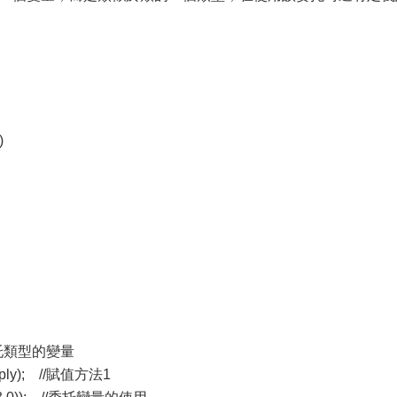
)
定義委托類型的變量
tiply); //賦值方法1