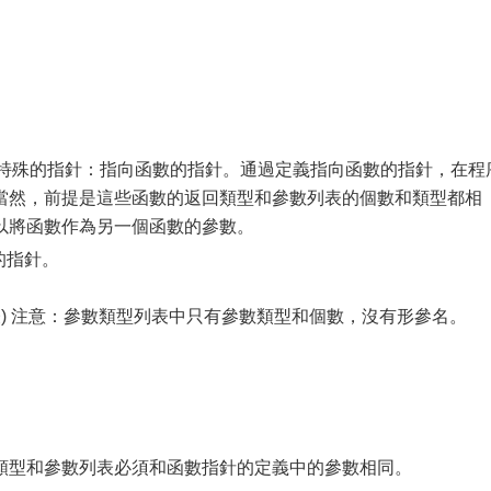
種特殊的指針：指向函數的指針。通過定義指向函數的指針，在程
當然，前提是這些函數的返回類型和參數列表的個數和類型都相
以將函數作為另一個函數的參數。
的指針。
列表) 注意：參數類型列表中只有參數類型和個數，沒有形參名。
類型和參數列表必須和函數指針的定義中的參數相同。