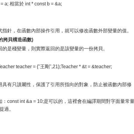
當於 int * const b = &a;
指針，在函數內部操作引用，就可以修改函數外部變量的值。
的拷貝構造函數)
的是棧變量，則實際返回的是該變量的一份拷貝。
her = {"王剛",21};Teacher * &t = &teacher;
具有只讀屬性，保護了引用所指向的對象，防止被函數內部修
st int &a = 10;是可以的，這裡會在編譯期間對字面量常
有提過。