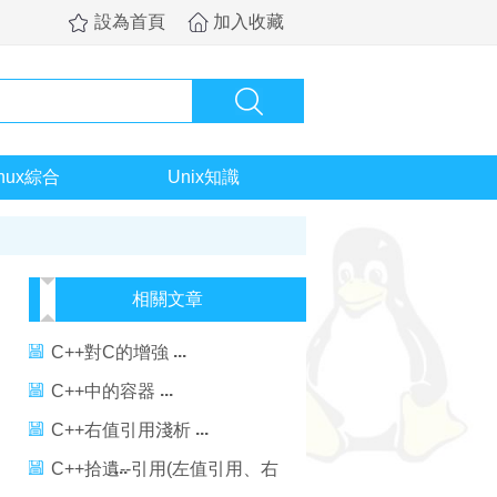
設為首頁
加入收藏
inux綜合
Unix知識
相關文章
C++對C的增強
C++中的容器
C++右值引用淺析
C++拾遺--引用(左值引用、右