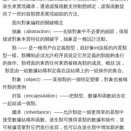
派生來實現繼承，通過虛擬函數支持動態綁定，虛擬函數提
供了一些封裝類體系實現細節的方法。
面向對象編程的關鍵概念
抽象（abstraction）——去除對象中不必要的細節，保留
描述對象本質特征的關鍵字，抽象是一種設計活動。
類 —— 是一種用戶自定義類型，就好像int這樣的內置類
型一樣。類機制必須允許程序員規定它所定義的類能夠進行
的操作。類裡面的東西任何東西被稱為類的成員。概括 說，
類是由一組數據結構和定義在該結構上的一組操作的集合。
對象（object）——某個類的一個特定變量，對象也被稱
作類的實例
封裝（encapsulation）——把類型、數據和函數組合在
一起組成一個類。
繼承（inheritance）——允許類從一個更簡單的基類中
接受數據結構和函數。派生類可獲得基類的數據和操作，並
可根據需要對它們進行改寫，也可以在派生類中增加新的數