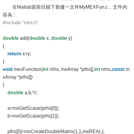
在Matlab當前目錄下新建一文件MyMEXFun.c，文件內
容為：
#include "mex.h"
double
add(
double
x,
double
y)
{
return
x+y;
}
void
mexFunction(
int
nlhs, mxArray *plhs[],
int
nrhs,
const
m
xArray *prhs[])
{
double
a,b,*c;
a=mxGetScalar(prhs[0]);
b=mxGetScalar(prhs[1]);
plhs[0]=mxCreateDoubleMatrix(1,1,mxREAL);