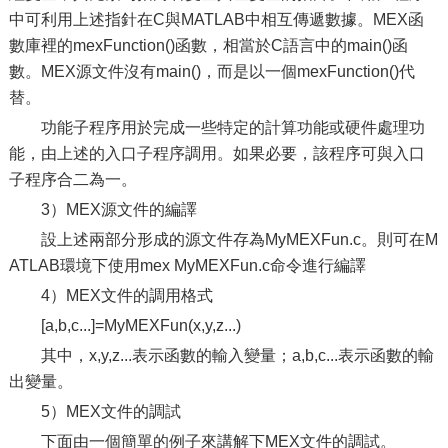
中可利用上述指針在C與MATLAB中相互傳遞數據。MEX函
數庫裡的mexFunction()函數，相當於C語言中的main()函
數。MEX源文件沒有main()，而是以一個mexFunction()代
替。
功能子程序用於完成一些特定的計算功能或硬件處理功
能，由上述的入口子程序調用。如果必要，該程序可與入口
子程序合二為一。
3）MEX源文件的編譯
設上述兩部分形成的源文件存為MyMEXFun.c。則可在M
ATLAB環境下使用mex MyMEXFun.c命令進行編譯
4）MEX文件的調用格式
[a,b,c...]=MyMEXFun(x,y,z...)
其中，x,y,z...表示函數的輸入變量；a,b,c...表示函數的輸
出變量。
5）MEX文件的調試
下面由一個簡單的例子來講解下MEX文件的調試。