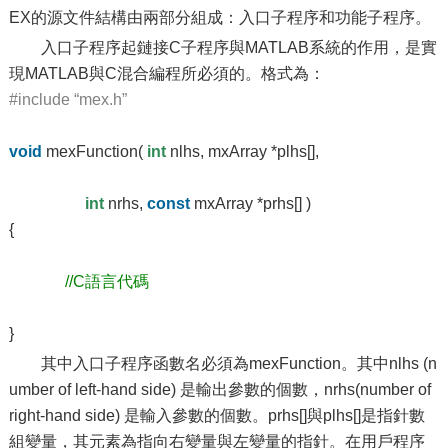
EX的源文件結構由兩部分組成：入口子程序和功能子程序。
入口子程序起鏈接C子程序與MATLAB系統的作用，是實
現MATLAB與C混合編程所必須的。格式為：
#include “mex.h”
void
mexFunction(
int
nlhs, mxArray *plhs[],
int
nrhs,
const
mxArray *prhs[] )
{
//C語言代碼
}
其中入口子程序函數名必須為mexFunction。其中nlhs (n
umber of left-hand side) 是輸出參數的個數，nrhs(number of
right-hand side) 是輸入參數的個數。prhs[]與plhs[]是指針數
組變量，其元素為指向右變量與左變量的指針。在用戶程序