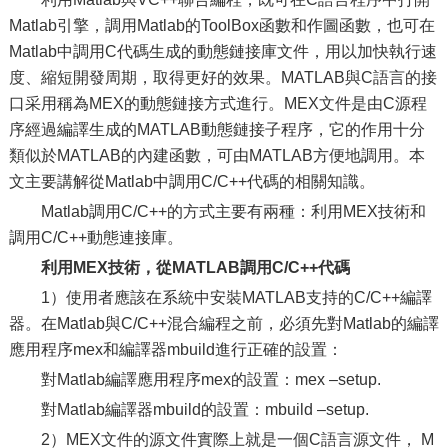
Matlab引擎，調用Matlab的ToolBox函數和作圖函數，也可在
Matlab中調用C代碼生成的動態鏈接庫文件，用以加快執行速
度、縮短開發周期，取得更好的效果。MATLAB與C語言的接
口采用稱為MEX的動態鏈接方式進行。MEX文件是由C源程
序經過編譯生成的MATLAB動態鏈接子程序，它的作用十分
類似於MATLAB的內建函數，可由MATLAB方便地調用。本
文主要講解從Matlab中調用C/C++代碼的相關知識。
Matlab調用C/C++的方式主要有兩種：利用MEX技術和
調用C/C++動態連接庫。
利用MEX技術，從MATLAB調用C/C++代碼
1）使用者應該在系統中安裝MATLAB支持的C/C++編譯
器。在Matlab與C/C++混合編程之前，必須先對Matlab的編譯
應用程序mex和編譯器mbuild進行正確的設置：
對Matlab編譯應用程序mex的設置：mex –setup.
對Matlab編譯器mbuild的設置：mbuild –setup.
2）MEX文件的源文件實際上就是一個C語言源文件， M