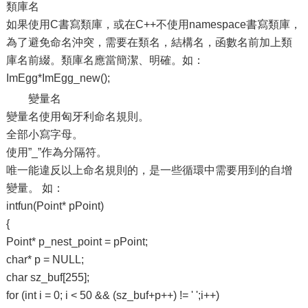
類庫名
如果使用C書寫類庫，或在C++不使用namespace書寫類庫，
為了避免命名沖突，需要在類名，結構名，函數名前加上類
庫名前綴。類庫名應當簡潔、明確。如：
ImEgg*ImEgg_new();
變量名
變量名使用匈牙利命名規則。
全部小寫字母。
使用”_”作為分隔符。
唯一能違反以上命名規則的，是一些循環中需要用到的自增
變量。 如：
intfun(Point* pPoint)
{
Point* p_nest_point = pPoint;
char* p = NULL;
char sz_buf[255];
for (int i = 0; i < 50 && (sz_buf+p++) != ' ';i++)