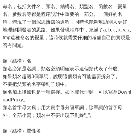
命名，包括文件名、類名、結構名、類型名、函數名、變量
名、參數名等都是程序設計中重要的一部分。一個好的名
稱，體現了一個深思熟慮的過程，同時也能夠幫助別人更好
地理解開發者的思路。如果發現程序中，充滿了a, b, c, x, y, z,
tmp這種命名的變量，這時候就需要仔細的考慮自己的實現是
否有問題。
類（結構）名
類名必須是名詞，類名必須明確表示這個類代表了什麼。
如果類名超過3個單詞，說明這個類有可能需要拆分了。
不要把父類的名字帶到子類中。
類名加上後綴也是一種選擇。如下載代理類，可以寫為Downl
oadProxy。
類名首字母大寫；用大寫字母分隔單詞，除單詞的首字母
外，全部小寫；類名中不要出現下劃線“_”。
類（結構）屬性名