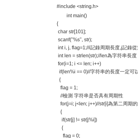
#include <string.h>
int main()
{
char str[101];
scanf("%s", str);
int i, j, flag=1;//i記錄周期長
int len = strlen(str);//len為字符串長度
for(i=1; i <= len; i++)
if(len%i == 0)//字符串的長度一
{
flag = 1;
//檢測 字符串是否具有周期性
for(j=i; j<len; j++)//str[i]為第
{
if(str[j] != str[j%i])
{
flag = 0;