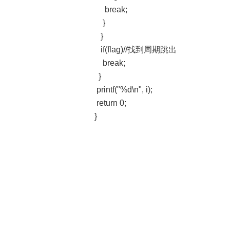
break;
}
}
if(flag)//找到周期跳出
break;
}
printf("%d\n", i);
return 0;
}