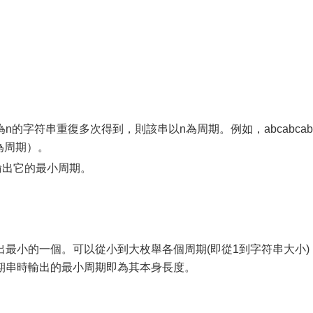
的字符串重復多次得到，則該串以n為周期。例如，abcabcab
2為周期）。
輸出它的最小周期。
最小的一個。可以從小到大枚舉各個周期(即從1到字符串大小)
期串時輸出的最小周期即為其本身長度。