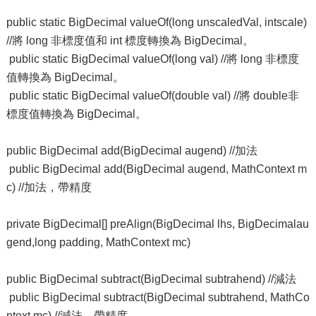
public static BigDecimal valueOf(long unscaledVal, intscale)
//將 long 非標度值和 int 標度轉換為 BigDecimal。
public static BigDecimal valueOf(long val) //將 long 非標度
值轉換為 BigDecimal。
public static BigDecimal valueOf(double val) //將 double非
標度值轉換為 BigDecimal。
public BigDecimal add(BigDecimal augend) //加法
public BigDecimal add(BigDecimal augend, MathContext m
c) //加法，帶精度
private BigDecimal[] preAlign(BigDecimal lhs, BigDecimalau
gend,long padding, MathContext mc)
public BigDecimal subtract(BigDecimal subtrahend) //減法
public BigDecimal subtract(BigDecimal subtrahend, MathCo
ntext mc) //減法，帶精度