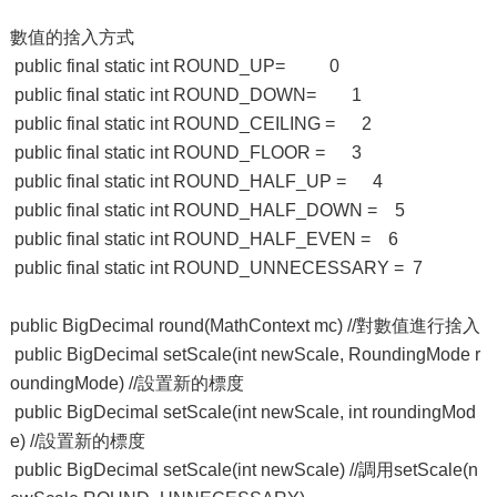
數值的捨入方式
public final static int ROUND_UP= 0
public final static int ROUND_DOWN= 1
public final static int ROUND_CEILING = 2
public final static int ROUND_FLOOR = 3
public final static int ROUND_HALF_UP = 4
public final static int ROUND_HALF_DOWN = 5
public final static int ROUND_HALF_EVEN = 6
public final static int ROUND_UNNECESSARY = 7
public BigDecimal round(MathContext mc) //對數值進行捨入
public BigDecimal setScale(int newScale, RoundingMode r
oundingMode) //設置新的標度
public BigDecimal setScale(int newScale, int roundingMod
e) //設置新的標度
public BigDecimal setScale(int newScale) //調用setScale(n