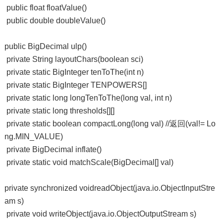
public float floatValue()
public double doubleValue()
public BigDecimal ulp()
private String layoutChars(boolean sci)
private static BigInteger tenToThe(int n)
private static BigInteger TENPOWERS[]
private static long longTenToThe(long val, int n)
private static long thresholds[][]
private static boolean compactLong(long val) //返回(val!= Lo
ng.MIN_VALUE)
private BigDecimal inflate()
private static void matchScale(BigDecimal[] val)
private synchronized voidreadObject(java.io.ObjectInputStre
am s)
private void writeObject(java.io.ObjectOutputStream s)