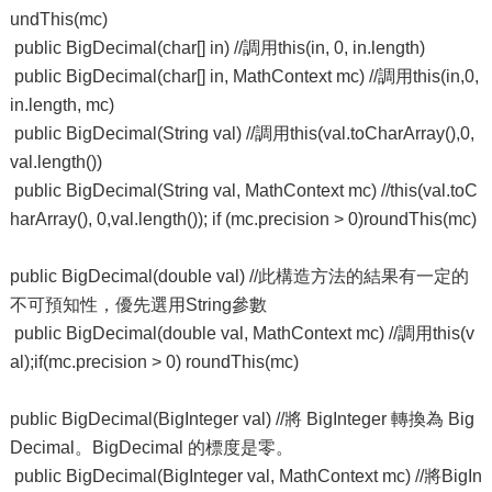
undThis(mc)
public BigDecimal(char[] in) //調用this(in, 0, in.length)
public BigDecimal(char[] in, MathContext mc) //調用this(in,0,
in.length, mc)
public BigDecimal(String val) //調用this(val.toCharArray(),0,
val.length())
public BigDecimal(String val, MathContext mc) //this(val.toC
harArray(), 0,val.length()); if (mc.precision > 0)roundThis(mc)
public BigDecimal(double val) //此構造方法的結果有一定的
不可預知性，優先選用String參數
public BigDecimal(double val, MathContext mc) //調用this(v
al);if(mc.precision > 0) roundThis(mc)
public BigDecimal(BigInteger val) //將 BigInteger 轉換為 Big
Decimal。BigDecimal 的標度是零。
public BigDecimal(BigInteger val, MathContext mc) //將BigIn