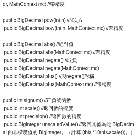
or, MathContext mc) //帶精度
public BigDecimal pow(int n) //N次方
public BigDecimal pow(int n, MathContext mc) //帶精度
public BigDecimal abs() //絕對值
public BigDecimal abs(MathContext mc) //帶精度
public BigDecimal negate() //取負
public BigDecimal negate(MathContext mc)
public BigDecimal plus() //與negate()對稱
public BigDecimal plus(MathContext mc) //帶精度
public int signum() //正負號函數
public int scale() //返回數的標度
public int precision() //返回數的精度
public BigInteger unscaledValue() //返回其值為此 BigDecim
al 的非標度值的 BigInteger。（計算 (this *10this.scale())。）