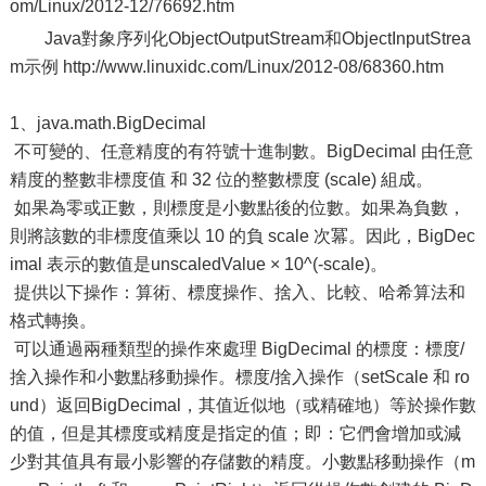
om/Linux/2012-12/76692.htm
Java對象序列化ObjectOutputStream和ObjectInputStrea
m示例 http://www.linuxidc.com/Linux/2012-08/68360.htm
1、java.math.BigDecimal
不可變的、任意精度的有符號十進制數。BigDecimal 由任意
精度的整數非標度值 和 32 位的整數標度 (scale) 組成。
如果為零或正數，則標度是小數點後的位數。如果為負數，
則將該數的非標度值乘以 10 的負 scale 次冪。因此，BigDec
imal 表示的數值是unscaledValue × 10^(-scale)。
提供以下操作：算術、標度操作、捨入、比較、哈希算法和
格式轉換。
可以通過兩種類型的操作來處理 BigDecimal 的標度：標度/
捨入操作和小數點移動操作。標度/捨入操作（setScale 和 ro
und）返回BigDecimal，其值近似地（或精確地）等於操作數
的值，但是其標度或精度是指定的值；即：它們會增加或減
少對其值具有最小影響的存儲數的精度。小數點移動操作（m