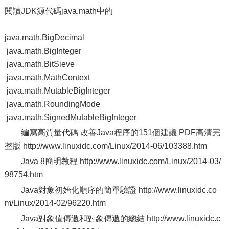
閱讀JDK源代碼java.math中的
java.math.BigDecimal
java.math.BigInteger
java.math.BitSieve
java.math.MathContext
java.math.MutableBigInteger
java.math.RoundingMode
java.math.SignedMutableBigInteger
編寫高質量代碼 改善Java程序的151個建議 PDF高清完
整版 http://www.linuxidc.com/Linux/2014-06/103388.htm
Java 8簡明教程 http://www.linuxidc.com/Linux/2014-03/
98754.htm
Java對象初始化順序的簡單驗證 http://www.linuxidc.co
m/Linux/2014-02/96220.htm
Java對象值傳遞和對象傳遞的總結 http://www.linuxidc.c