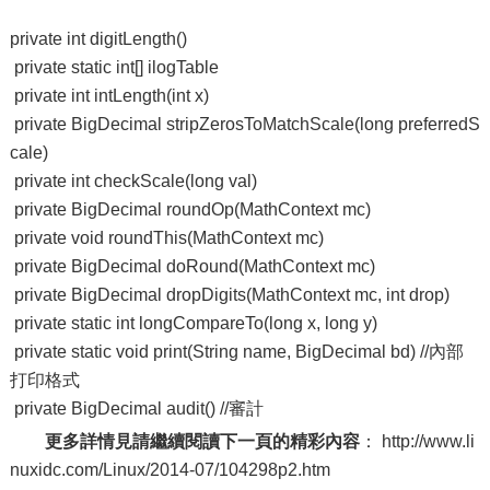
private int digitLength()
private static int[] ilogTable
private int intLength(int x)
private BigDecimal stripZerosToMatchScale(long preferredS
cale)
private int checkScale(long val)
private BigDecimal roundOp(MathContext mc)
private void roundThis(MathContext mc)
private BigDecimal doRound(MathContext mc)
private BigDecimal dropDigits(MathContext mc, int drop)
private static int longCompareTo(long x, long y)
private static void print(String name, BigDecimal bd) //內部
打印格式
private BigDecimal audit() //審計
更多詳情見請繼續閱讀下一頁的精彩內容
： http://www.li
nuxidc.com/Linux/2014-07/104298p2.htm