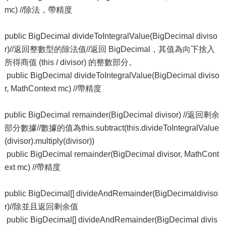
mc) //除法，帶精度
public BigDecimal divideToIntegralValue(BigDecimal diviso
r)//返回整數型的除法值//返回 BigDecimal，其值為向下捨入
所得商值 (this / divisor) 的整數部分。
public BigDecimal divideToIntegralValue(BigDecimal diviso
r, MathContext mc) //帶精度
public BigDecimal remainder(BigDecimal divisor) //返回剩余
部分數據//數據的值為this.subtract(this.divideToIntegralValue
(divisor).multiply(divisor))
public BigDecimal remainder(BigDecimal divisor, MathCont
ext mc) //帶精度
public BigDecimal[] divideAndRemainder(BigDecimaldiviso
r)//除並且返回剩余值
public BigDecimal[] divideAndRemainder(BigDecimal divis