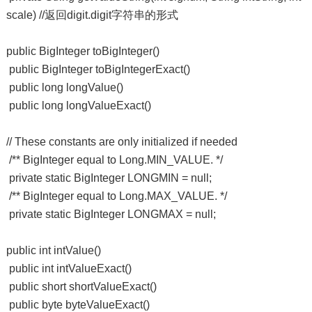
scale) //返回digit.digit字符串的形式
public BigInteger toBigInteger()
public BigInteger toBigIntegerExact()
public long longValue()
public long longValueExact()
// These constants are only initialized if needed
/** BigInteger equal to Long.MIN_VALUE. */
private static BigInteger LONGMIN = null;
/** BigInteger equal to Long.MAX_VALUE. */
private static BigInteger LONGMAX = null;
public int intValue()
public int intValueExact()
public short shortValueExact()
public byte byteValueExact()