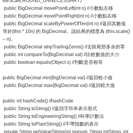
ewScale,ROUND_UNNECESSARY)
public BigDecimal movePointLeft(int n) //小數點左移
public BigDecimal movePointRight(int n) //小數點右移
public BigDecimal scaleByPowerOfTen(int n) //返回其數值
等於(this * 10n) 的 BigDecimal。該結果的標度為 (this.scale()
– n)。
public BigDecimal stripTrailingZeros() //去除尾部多余的零
public int compareTo(BigDecimal val) //比較數值的大小
public boolean equals(Object x) //判斷是否相等
public BigDecimal min(BigDecimal val) //返回較小值
public BigDecimal max(BigDecimal val) //返回較大值
public int hashCode() //hashCode
public String toString() //返回字符串表示形式
public String toEngineeringString() //科學計數法
public String toPlainString() //不帶指數的表示
private String getValueString(int signum, String intString, int