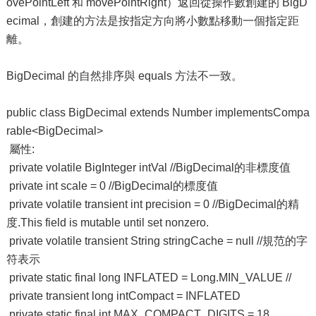
ovePointLeft 和 movePointRight）返回從操作數創建的 BigD
ecimal，創建的方法是按指定方向將小數點移動一個指定距
離。
BigDecimal 的自然排序與 equals 方法不一致。
public class BigDecimal extends Number implementsCompa
rable<BigDecimal>
屬性:
private volatile BigInteger intVal //BigDecimal的非標度值
private int scale = 0 //BigDecimal的標度值
private volatile transient int precision = 0 //BigDecimal的精
度.This field is mutable until set nonzero.
private volatile transient String stringCache = null //規范的字
符表示
private static final long INFLATED = Long.MIN_VALUE //
private transient long intCompact = INFLATED
private static final int MAX_COMPACT_DIGITS = 18