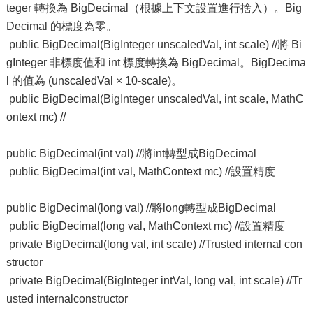
teger 轉換為 BigDecimal（根據上下文設置進行捨入）。Big
Decimal 的標度為零。
public BigDecimal(BigInteger unscaledVal, int scale) //將 Bi
gInteger 非標度值和 int 標度轉換為 BigDecimal。BigDecima
l 的值為 (unscaledVal × 10-scale)。
public BigDecimal(BigInteger unscaledVal, int scale, MathC
ontext mc) //
public BigDecimal(int val) //將int轉型成BigDecimal
public BigDecimal(int val, MathContext mc) //設置精度
public BigDecimal(long val) //將long轉型成BigDecimal
public BigDecimal(long val, MathContext mc) //設置精度
private BigDecimal(long val, int scale) //Trusted internal con
structor
private BigDecimal(BigInteger intVal, long val, int scale) //Tr
usted internalconstructor