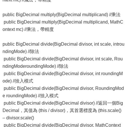
public BigDecimal multiply(BigDecimal multiplicand) //乘法
public BigDecimal multiply(BigDecimal multiplicand, MathC
ontext mc) //乘法，帶精度
public BigDecimal divide(BigDecimal divisor, int scale, introu
ndingMode) //除法
public BigDecimal divide(BigDecimal divisor, int scale, Rou
ndingModeroundingMode) //除法
public BigDecimal divide(BigDecimal divisor, int roundingM
ode) //捨入模式
public BigDecimal divide(BigDecimal divisor, RoundingMod
e roundingMode) //捨入模式
public BigDecimal divide(BigDecimal divisor) //返回一個Big
Decimal，其值為 (this / divisor)，其首選標度為 (this.scale()
– divisor.scale()
public BigDecimal divide(BigDecimal divisor, MathContext