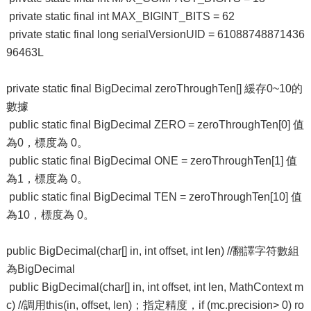
private static final int MAX_BIGINT_BITS = 62
private static final long serialVersionUID = 61088748871436
96463L
private static final BigDecimal zeroThroughTen[] 緩存0~10的
數據
public static final BigDecimal ZERO = zeroThroughTen[0] 值
為0，標度為 0。
public static final BigDecimal ONE = zeroThroughTen[1] 值
為1，標度為 0。
public static final BigDecimal TEN = zeroThroughTen[10] 值
為10，標度為 0。
public BigDecimal(char[] in, int offset, int len) //翻譯字符數組
為BigDecimal
public BigDecimal(char[] in, int offset, int len, MathContext m
c) //調用this(in, offset, len)；指定精度，if (mc.precision> 0) ro