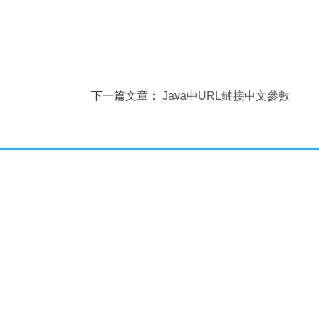
下一篇文章：
Java中URL鏈接中文參數
的使用
亂碼的處理方法