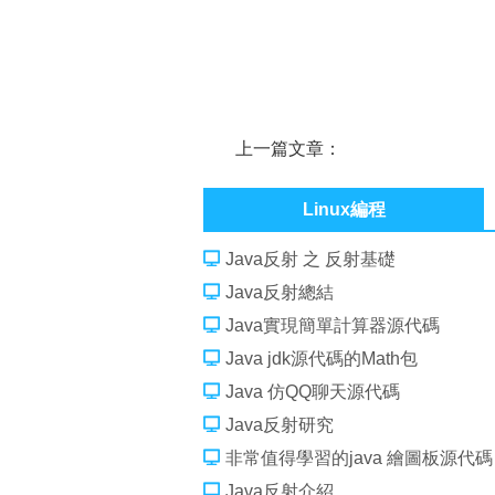
上一篇文章：
jQuery UI MultiSelect Widget
Linux編程
Java反射 之 反射基礎
Java反射總結
Java實現簡單計算器源代碼
Java jdk源代碼的Math包
Java 仿QQ聊天源代碼
Java反射研究
非常值得學習的java 繪圖板源代碼
Java反射介紹