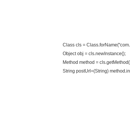
Class cls = Class.forName(“c
Object obj = cls.newInstance();
Method method = cls.getM
String postUrl=(String) met