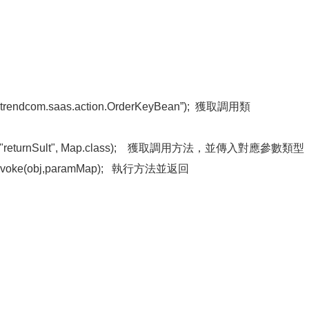
om.trendcom.saas.action.OrderKeyBean”); 獲取調用類
ethod("returnSult", Map.class); 獲取調用方法，並傳入對應參數類型
hod.invoke(obj,paramMap); 執行方法並返回