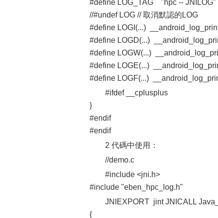
#define LOG_TAG "hpc -- JNI
//#undef LOG // 取消默認的LOG
#define LOGI(...) __android_log
#define LOGD(...) __android_lo
#define LOGW(...) __android_lo
#define LOGE(...) __android_lo
#define LOGF(...) __android_log
#ifdef __cplusplus
}
#endif
#endif
2 代碼中使用：
//demo.c
#include <jni.h>
#include "eben_hpc_log.h"
JNIEXPORT jint JNICALL Java_c
{