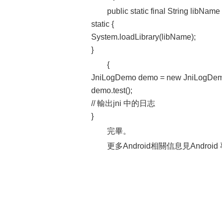
public static final String libNa
static {
System.loadLibrary(libName);
}
{
JniLogDemo demo = new JniLogDem
demo.test();
// 輸出jni 中的日志
}
完畢。
更多Android相關信息見Android 專題頁面