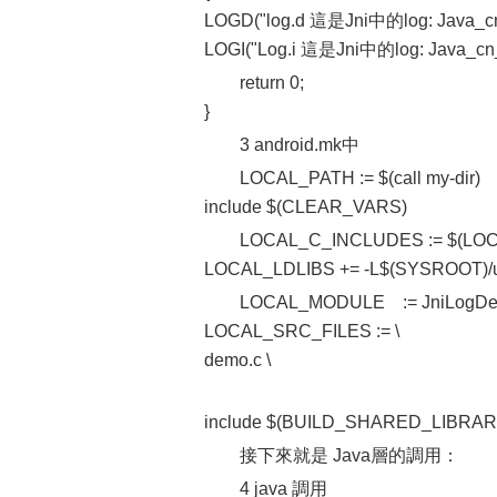
LOGD("log.d 這是Jni中的log: Java_cn_
LOGI("Log.i 這是Jni中的log: Java_cn_h
return 0;
}
3 android.mk中
LOCAL_PATH := $(call my-dir)
include $(CLEAR_VARS)
LOCAL_C_INCLUDES := $(LOC
LOCAL_LDLIBS += -L$(SYSROOT)/u
LOCAL_MODULE := JniLogD
LOCAL_SRC_FILES := \
demo.c \
include $(BUILD_SHARED_LIBRAR
接下來就是 Java層的調用：
4 java 調用