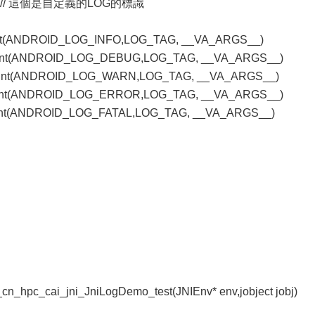
LOG" // 這個是自定義的LOG的標識
_print(ANDROID_LOG_INFO,LOG_TAG, __VA_ARGS__)
g_print(ANDROID_LOG_DEBUG,LOG_TAG, __VA_ARGS__)
g_print(ANDROID_LOG_WARN,LOG_TAG, __VA_ARGS__)
g_print(ANDROID_LOG_ERROR,LOG_TAG, __VA_ARGS__)
_print(ANDROID_LOG_FATAL,LOG_TAG, __VA_ARGS__)
n_hpc_cai_jni_JniLogDemo_test(JNIEnv* env,jobject jobj)