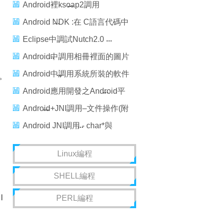
Android
Android裡ksoap2調用
WebService
Android NDK :在 C語言代碼中
輸出Log
Eclipse中調試Nutch2.0
Android中調用相冊裡面的圖片
並返回
Android中調用系統所裝的軟件
的。
打開文件
Android應用開發之Android平
台向web應用提交信息
Android+JNI調用–文件操作(附
源碼)
Android JNI調用 - char*與
jstring相互轉換
Linux編程
SHELL編程
l
PERL編程