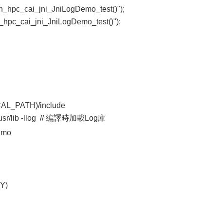
hpc_cai_jni_JniLogDemo_test()");
pc_cai_jni_JniLogDemo_test()");
AL_PATH)/include
sr/lib -llog // 編譯時加載Log庫
emo
Y)