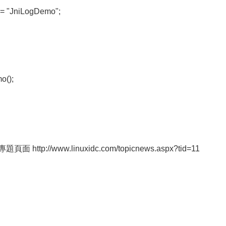
me = "JniLogDemo";
o();
 http://www.linuxidc.com/topicnews.aspx?tid=11