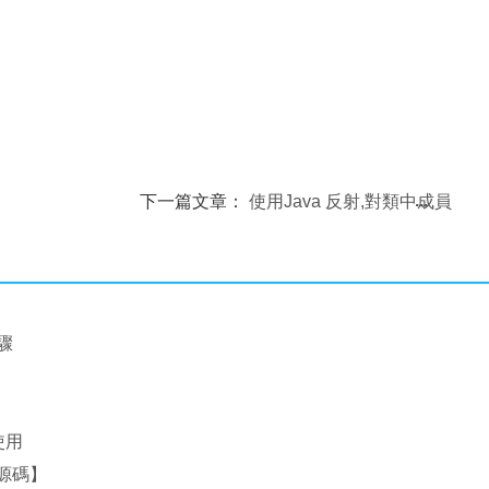
下一篇文章：
使用Java 反射,對類中成員
變量賦值.將Json對像轉為Java對像
驟
使用
附源碼】