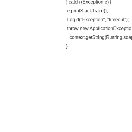
} catch (Exception e) {
e.printStackTrace();
Log.d("Exception", "timeout");
throw new ApplicationExceptio
context.getString(R.string.soap
}