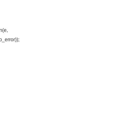
n(e,
_error));