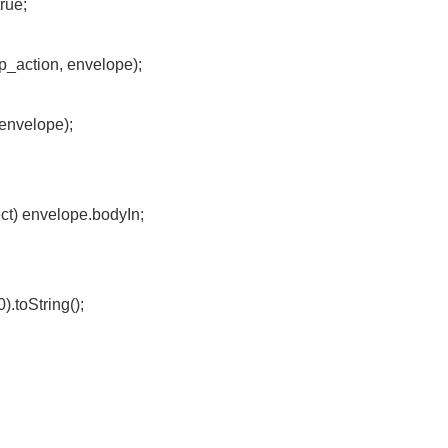
rue;
p_action, envelope);
 envelope);
t) envelope.bodyIn;
.toString();