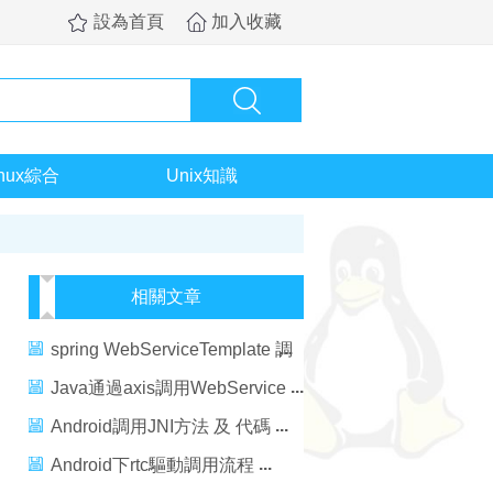
設為首頁
加入收藏
inux綜合
Unix知識
相關文章
spring WebServiceTemplate 調
用 axis1.4 發布的webservice
Java通過axis調用WebService
Android調用JNI方法 及 代碼
Android下rtc驅動調用流程