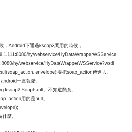
的時候，Android下通過ksoap2調用的時候，
8.1.111:8080/hy/webservice/HyDataWrapperWSService
111:8080/hy/webservice/HyDataWrapperWSService?wsdl
.call(soap_action, envelope);要把soap_action傳進去。
，android一直報錯。
on: org.ksoap2.SoapFault。不知道願意。
_action用的是null。
envelope);
為什麼。