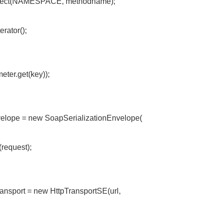
ject(NAMESPACE, methodname);
erator();
ter.get(key));
elope = new SoapSerializationEnvelope(
request);
nsport = new HttpTransportSE(url,