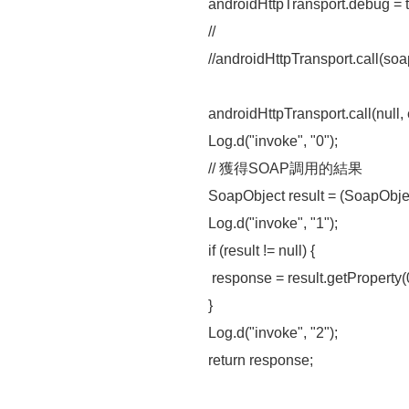
androidHttpTransport.debug = t
//
//androidHttpTransport.call(soa
androidHttpTransport.call(null,
Log.d("invoke", "0");
// 獲得SOAP調用的結果
SoapObject result = (SoapObjec
Log.d("invoke", "1");
if (result != null) {
response = result.getProperty(0)
}
Log.d("invoke", "2");
return response;