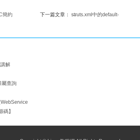
e-C簡約
下一篇文章：
struts.xml中的default-
action-ref問題
ht講解
機歸屬查詢
做WebService
附源碼】