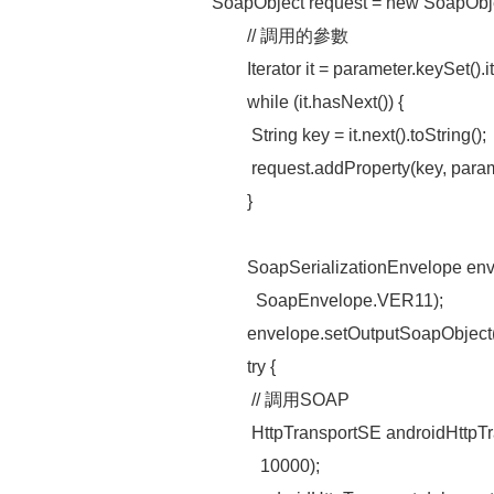
SoapObject request = new SoapOb
// 調用的參數
Iterator it = parameter.keySet().it
while (it.hasNext()) {
String key = it.next().toString();
request.addProperty(key, parame
}
SoapSerializationEnvelope env
SoapEnvelope.VER11);
envelope.setOutputSoapObject(
try {
// 調用SOAP
HttpTransportSE androidHttpTra
10000);