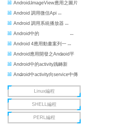
包）跟蹤監控Android數據包
Android:ImageView應用之圖片
浏覽器
Android 調用微信Api
Android 調用系統播放器
Android中的
android:layout_weight講解
Android 4應用動畫案列一
Android應用開發之Android平
台向web應用提交信息
Android中的activity跳轉新
activity以及相互傳值
Android中activity向service中傳
值
Linux編程
SHELL編程
PERL編程