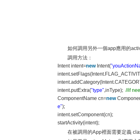
如何調用另外一個app應用的acti
調用方法：
Intent intent=
new
Intent(
"youActionN
intent.setFlags(Intent.FLAG_ACT
intent.addCategory(Intent.CATEG
intent.putExtra(
"type"
,inType);
//if n
ComponentName cn=
new
Compone
e"
);
intent.setComponent(cn);
startActivity(intent);
在被調用的App裡面需要定義 class 