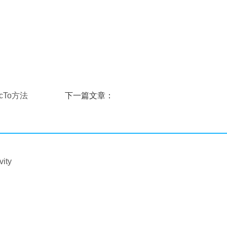
rcTo方法
下一篇文章：
Android JellyBean Keyguard鎖屏
ity