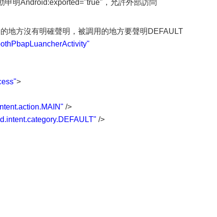
明Android:exported="true"，允許外部訪問
如果調用的地方沒有明確聲明，被調用的地方要聲明DEFAULT
oothPbapLuancherActivity"
cess"
>
intent.action.MAIN"
/>
id.intent.category.DEFAULT"
/>