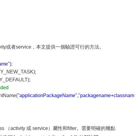
vity或者service，本文提供一個驗證可行的方法。
ame"
);
IVITY_NEW_TASK);
ORY_DEFAULT);
eeded
ntName(
"applicationPackageName"
,
"packagename+classnam
（activity 或 service）屬性和filter。需要明確的幾點