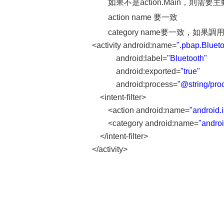
如果不是action.Main，則需要主動申
action name 要一致
category name要一致，
<activity android:name=
".pbap.Bluet
android:label=
"Bluetooth"
android:exported=
"true"
android:process=
"@string/pro
<intent-filter>
<action android:name=
"android.
<category android:name=
"andro
</intent-filter>
</activity>