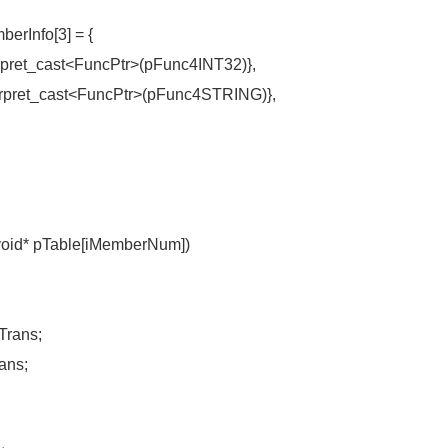
Info[3] = {
et_cast<FuncPtr>(pFunc4INT32)},
et_cast<FuncPtr>(pFunc4STRING)},
oid* pTable[iMemberNum])
ans;
ns;