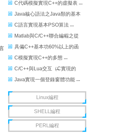
C代碼模擬實現C++的虛擬表
Java核心語法之Java類的基本
構成
C語言實現基本PSO算法
Matlab與C/C++聯合編程之從
Matlab調用C/C++代碼
具備C++基本功60%以上的函
言
數
C模擬實現C++的多態
C/C++與Lua交互（C實現的
Lua編譯器的例子)
Java實現一個登錄窗體功能
Linux編程
SHELL編程
PERL編程