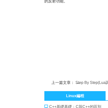
的反射功能。
上一篇文章：
Step By Step(L
數)
Linux編程
C++基礎基礎：C與C++的區別