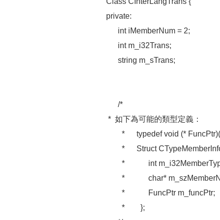
Class CInterLangTrans {
private:
int iMemberNum = 2;
int m_i32Trans;
string m_sTrans;
/*
* 如下為可能的類型定義：
* typedef void (* FuncPtr)(vo
* Struct CTypeMemberInfo
* int m_i32MemberTyp
* char* m_szMemberN
* FuncPtr m_funcPtr;
* };