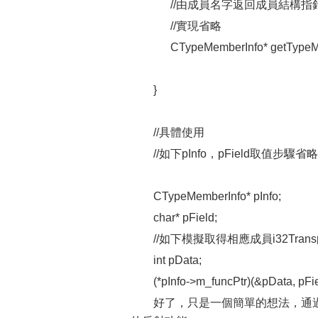
//由成員名字返回成員結構指
//實現省略
CTypeMemberInfo* getTypeMem
}
//具體使用
//如下pInfo，pField取值步驟省略
CTypeMemberInfo* pInfo;
char* pField;
//如下模擬取得相應成員i32Tran
int pData;
(*pInfo->m_funcPtr)(&pData, pFie
好了，只是一個簡單的想法，通過