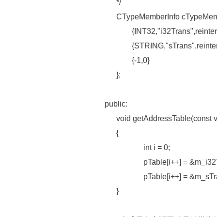
*/
CTypeMemberInfo cTypeMember
{INT32,"i32Trans",reinterpr
{STRING,"sTrans",reinterpr
{-1,0}
};
public:
void getAddressTable(const v
{
int i = 0;
pTable[i++] = &m_i32Tr
pTable[i++] = &m_sTra
}