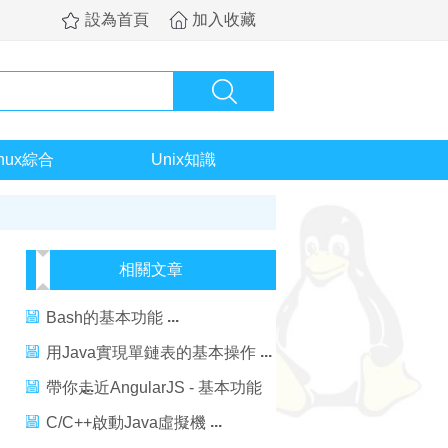
設為首頁
加入收藏
inux綜合
Unix知識
相關文章
Bash的基本功能
用Java實現單鏈表的基本操作
帶你走近AngularJS - 基本功能
介紹
C/C++啟動Java虛擬機