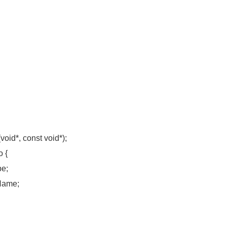
id*, const void*);
 {
e;
ame;