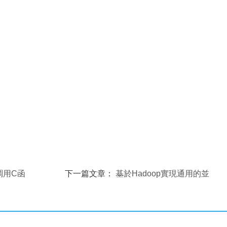
ua調用C函
下一篇文章：
基於Hadoop實現通用的並
行任務處理