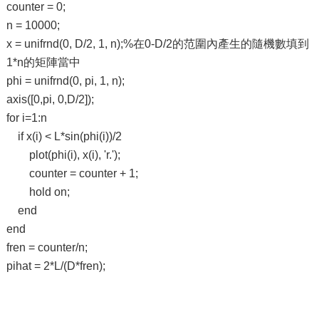
counter = 0;
n = 10000;
x = unifrnd(0, D/2, 1, n);%在0-D/2的范圍內產生的隨機數填到
1*n的矩陣當中
phi = unifrnd(0, pi, 1, n);
axis([0,pi, 0,D/2]);
for i=1:n
if x(i) < L*sin(phi(i))/2
plot(phi(i), x(i), 'r.');
counter = counter + 1;
hold on;
end
end
fren = counter/n;
pihat = 2*L/(D*fren);