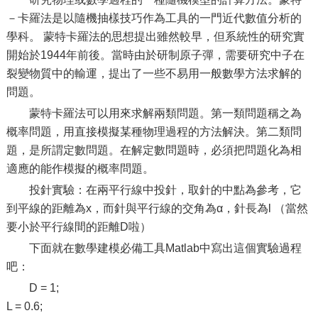
－卡羅法是以隨機抽樣技巧作為工具的一門近代數值分析的
學科。 蒙特卡羅法的思想提出雖然較早，但系統性的研究實
開始於1944年前後。當時由於研制原子彈，需要研究中子在
裂變物質中的輸運，提出了一些不易用一般數學方法求解的
問題。
蒙特卡羅法可以用來求解兩類問題。第一類問題稱之為
概率問題，用直接模擬某種物理過程的方法解決。第二類問
題，是所謂定數問題。在解定數問題時，必須把問題化為相
適應的能作模擬的概率問題。
投針實驗：在兩平行線中投針，取針的中點為參考，它
到平線的距離為x，而針與平行線的交角為α，針長為l （當然
要小於平行線間的距離D啦）
下面就在數學建模必備工具Matlab中寫出這個實驗過程
吧：
D = 1;
L = 0.6;