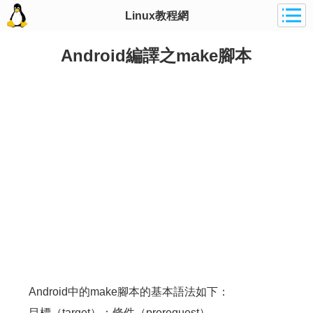
Linux教程網
Android編譯之make腳本
Android中的make腳本的基本語法如下：
目標（target）：條件（prerequest）