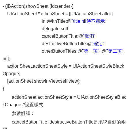
- (IBAction)showSheet:(id)sender {
UIActionSheet *actionSheet = [[UIActionSheet alloc]
initWithTitle:@
"title,nil時不顯示"
delegate:self
cancelButtonTitle:@
"取消"
destructiveButtonTitle:@
"確定"
otherButtonTitles:@
"第一項"
, @
"第二項"
,
nil];
actionSheet.actionSheetStyle = UIActionSheetStyleBlack
Opaque;
[actionSheet showInView:self.view];
}
actionSheet.actionSheetStyle = UIActionSheetStyleBlac
kOpaque;//設置樣式
參數解釋：
cancelButtonTitle destructiveButtonTitle是系統自動的兩