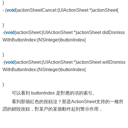
}
- (
void
)actionSheetCancel:(UIActionSheet *)actionSheet{
}
-(
void
)actionSheet:(UIActionSheet *)actionSheet didDismiss
WithButtonIndex:(NSInteger)buttonIndex{
}
-(
void
)actionSheet:(UIActionSheet *)actionSheet willDismiss
WithButtonIndex:(NSInteger)buttonIndex{
}
可以看到 buttonIndex 是對應的項的索引。
看到那個紅色的按鈕沒？那是ActionSheet支持的一種所
謂的銷毀按鈕，對某戶的某個動作起到警示作用，