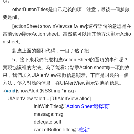
項。
otherButtonTitles是自己定義的項，注意，最後一個參數
要是nil。
[actionSheet showInView:self.view];這行語句的意思是在
當前view顯示Action sheet。當然還可以用其他方法顯示Actio
n sheet。
對應上面的圖和代碼，一目了然了把
5、接下來我們怎麼相應Action Sheet的選項的事件呢？
實現協議裡的方法。為了能看出點擊Action sheet每一項的效
果，我們加入UIAlertView來做信息顯示。下面是封裝的一個
方法，傳入對應的信息，在UIAlertView顯示對應的信息。
-(
void
)showAlert:(NSString *)msg {
UIAlertView *alert = [[UIAlertView alloc]
initWithTitle:@
"Action Sheet選擇項"
message:msg
delegate:self
cancelButtonTitle:@
"確定"