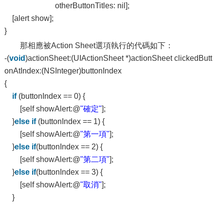
otherButtonTitles: nil];
[alert show];
}
那相應被Action Sheet選項執行的代碼如下：
-(
void
)actionSheet:(UIActionSheet *)actionSheet clickedButt
onAtIndex:(NSInteger)buttonIndex
{
if
(buttonIndex == 0) {
[self showAlert:@
"確定"
];
}
else
if
(buttonIndex == 1) {
[self showAlert:@
"第一項"
];
}
else
if
(buttonIndex == 2) {
[self showAlert:@
"第二項"
];
}
else
if
(buttonIndex == 3) {
[self showAlert:@
"取消"
];
}