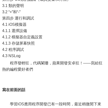
3.1 類的聲明
3.2 “+”和“-”
第四步 運行和調試
4.1 iOS模擬器
4.1.1 選擇設備
4.1.2 模擬器自定義設置
4.1.3 存儲屏幕快照
4.2 程序調試
4.3 NSLog
程序發輕狂，代碼闌珊，蘋果開發安卓狂！——寫給狂
熱的編程愛好者們
寫在前面的話
學習iOS應用程序開發已有一段時間，最近稍微閒下來