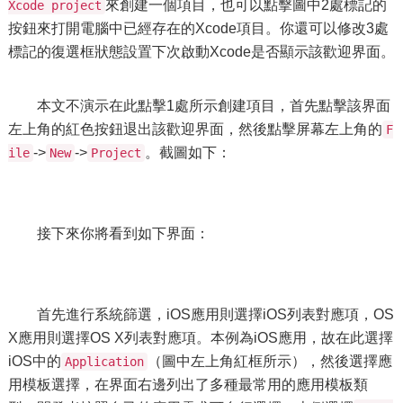
來創建一個項目，也可以點擊圖中2處標記的
Xcode project
按鈕來打開電腦中已經存在的Xcode項目。你還可以修改3處
標記的復選框狀態設置下次啟動Xcode是否顯示該歡迎界面。
本文不演示在此點擊1處所示創建項目，首先點擊該界面
左上角的紅色按鈕退出該歡迎界面，然後點擊屏幕左上角的
F
->
->
。截圖如下：
ile
New
Project
接下來你將看到如下界面：
首先進行系統篩選，iOS應用則選擇iOS列表對應項，OS
X應用則選擇OS X列表對應項。本例為iOS應用，故在此選擇
iOS中的
（圖中左上角紅框所示），然後選擇應
Application
用模板選擇，在界面右邊列出了多種最常用的應用模板類