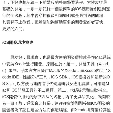
了，正好也想記錄一下前階段的整個學習過程。索性就從最
基礎的開始，一步一步記錄一個最簡單的iOS應用從創建到運
行的全過程，其中會穿插很多相關知識或是遇到過的問題。
其實算不上教程，但希望能夠幫助更多的開發愛好者更快、
更好的入門。
iOS開發環境簡述
最友好，最現實，也是最方便的開發環境就是在Mac系統
中安裝Xcode進行開發。原因在於：第一，開發工具（Xcod
e）限制。蘋果官方只提供Mac版的Xcode，而Xcode內置了X
code IDE，性能分析工具，iOS SDK，iOS模擬器和最新的O
S X，可以方便迅速的進行代碼編輯以及應用調試，可謂是M
ac和iOS開發工具的不二選擇。第二，代碼提示和自動補全。
iOS開發中用到的類或方法的名稱，為了更具語義化，讓開發
者一目了然，通常會比較長，這往往會讓剛剛接觸iOS開發的
開發者為了記住這些方法而傷透腦經。而Xcode擁有優於其他