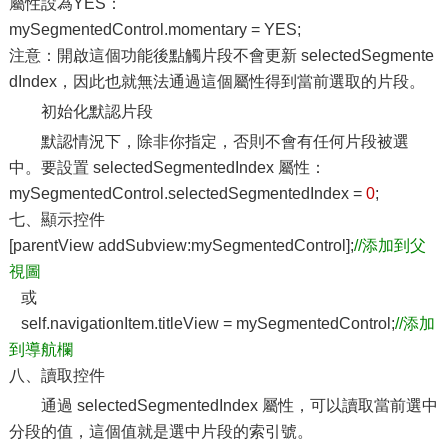
屬性設為YES：
mySegmentedControl.momentary = YES;
注意：開啟這個功能後點觸片段不會更新 selectedSegmente
dIndex，因此也就無法通過這個屬性得到當前選取的片段。
初始化默認片段
默認情況下，除非你指定，否則不會有任何片段被選
中。要設置 selectedSegmentedIndex 屬性：
mySegmentedControl.selectedSegmentedIndex =
0
;
七、顯示控件
[parentView addSubview:mySegmentedControl];
//添加到父
視圖
或
self.navigationItem.titleView = mySegmentedControl;
//添加
到導航欄
八、讀取控件
通過 selectedSegmentedIndex 屬性，可以讀取當前選中
分段的值，這個值就是選中片段的索引號。