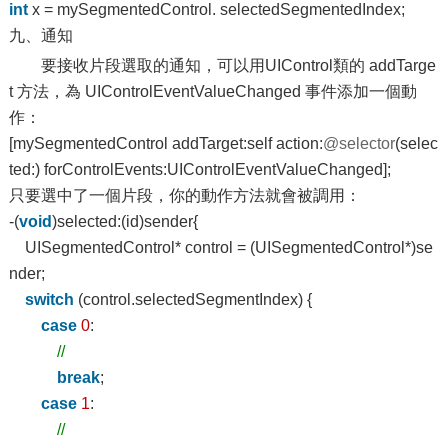
int
x = mySegmentedControl. selectedSegmentedIndex;
九、通知
要接收片段選取的通知，可以用UIControl類的 addTarge
t 方法，為 UIControlEventValueChanged 事件添加一個動
作：
[mySegmentedControl addTarget:self action:
@selector
(selec
ted:) forControlEvents:UIControlEventValueChanged];
只要選中了一個片段，你的動作方法就會被調用：
-(
void
)selected:(id)sender{
UISegmentedControl* control = (UISegmentedControl*)se
nder;
switch
(control.selectedSegmentIndex) {
case
0
:
//
break
;
case
1
:
//