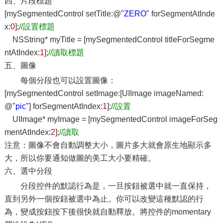
四、片段標題
[mySegmentedControl setTitle:@
"ZERO"
forSegmentAtInde
x:
0
];
//設置標題
NSString* myTitle = [mySegmentedControl titleForSegme
ntAtIndex:
1
];
//讀取標題
五、圖像
每個分段也可以設置圖像：
[mySegmentedControl setImage:[UIImage imageNamed:
@
"pic"
] forSegmentAtIndex:
1
];
//設置
UIImage* myImage = [mySegmentedControl imageForSeg
mentAtIndex:
2
];
//讀取
注意：圖像不會自動調整大小，圖片多大就會原生地顯示多
大，所以你要通知做圖的美工大小要精確。
六、選中分段
分段控件的默認行為是，一旦按鈕被選中就一直保持，
直到另外一個按鈕被選中為止。你可以改變這種默認的行
為，變成按鈕按下後很快就自動釋放。將控件的momentary