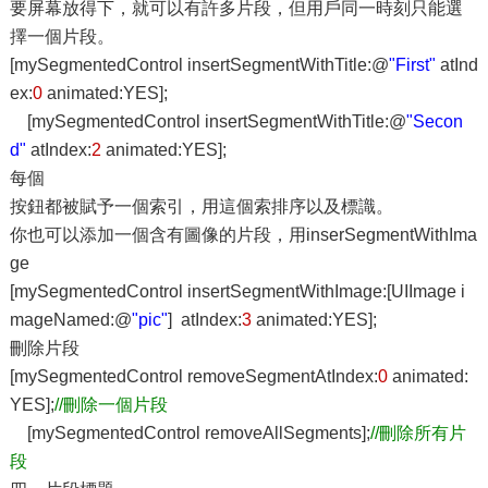
要屏幕放得下，就可以有許多片段，但用戶同一時刻只能選
擇一個片段。
[mySegmentedControl insertSegmentWithTitle:@
"First"
atInd
ex:
0
animated:YES];
[mySegmentedControl insertSegmentWithTitle:@
"Secon
d"
atIndex:
2
animated:YES];
每個
按鈕都被賦予一個索引，用這個索排序以及標識。
你也可以添加一個含有圖像的片段，用inserSegmentWithIma
ge
[mySegmentedControl insertSegmentWithImage:[UIImage i
mageNamed:@
"pic"
] atIndex:
3
animated:YES];
刪除片段
[mySegmentedControl removeSegmentAtIndex:
0
animated:
YES];
//刪除一個片段
[mySegmentedControl removeAllSegments];
//刪除所有片
段