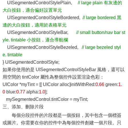
UISegmentedControlStylePlain,
// large plain 有灰邊的
大白按鈕，適合偏好設置單元
UISegmentedControlStyleBordered,
// large bordered 黑
邊的大白按鈕，適用於表格單元
UISegmentedControlStyleBar,
// small button/nav bar st
yle. tintable 小按鈕，適合導航欄
UISegmentedControlStyleBezeled,
// large bezeled styl
e. tintable
} UISegmentedControlStyle;
如果你使用的是 UISegmentedControlStyleBar 風格，還可以
用空間的 tintColor 屬性為整個控件設置渲染色彩：
UIColor *myTint = [[ UIColor alloc]initWithRed:
0.66
green:
1.
0
blue:
0.77
alpha:
1.0
];
mySegmentedControl.tintColor = myTint;
三、添加、刪除片段
每個分段控件的片段都是一個按鈕，其中包含一個標簽
或圖片。你需要在你的控件中為每個控件創建一個片段。只