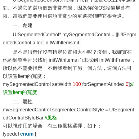
鈕。不過它的選項個數非常有限，因為你的IOS設備屏幕有
限。當我們需要使用選項非常少的單選按鈕時它很合適。
一、創建
UISegmentedControl* mySegmentedControl = [[UISegm
entedControl alloc]initWithItems:nil];
是不是很奇怪沒有指定位置和大小呢？沒錯，我確實在
他的類聲明裡只找到 initWithItems 而未找到 initWithFrame ，
所以他不需要指定，不過我看到了另一個方法，這個方法可
以設置Item的寬度：
mySegmentedControl setWidth:
100
forSegmentAtIndex:
0
];
//
設置Item的寬度
二、屬性
mySegmentedControl.segmentedControlStyle = UISegment
edControlStyleBar;
//風格
可以視使用的場合，有三種風格選擇，如下：
typedef
enum
{