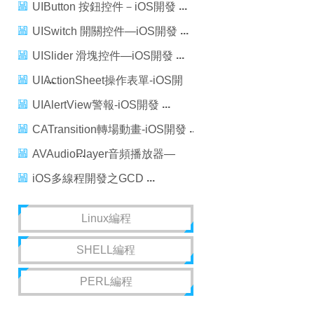
－iOS開發
UIButton 按鈕控件－iOS開發
UISwitch 開關控件—iOS開發
UISlider 滑塊控件—iOS開發
UIActionSheet操作表單-iOS開
發
UIAlertView警報-iOS開發
CATransition轉場動畫-iOS開發
AVAudioPlayer音頻播放器—
iOS開發
iOS多線程開發之GCD
Linux編程
SHELL編程
PERL編程