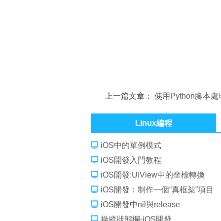
上一篇文章：
使用Python腳本
的中文字符串
Linux編程
iOS中的單例模式
iOS開發入門教程
iOS開發:UIView中的坐標轉換
iOS開發：制作一個“真框架”項目
iOS開發中nil與release
操縱狀態欄-iOS開發