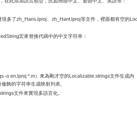
ion欄目，在此添加語言類型，比如簡體中文、繁體中文、英語等：
了zh_Hans.lproj、zh_Hant.lproj等文件，裡面都有空的Loc
zedString宏來替換代碼中的中文字符串：
 -o en.lproj *.m）來為剛才空的Localizable.strings文件生成內
ng宏所修飾的字符串生成映射列表。
.strings文件來實現多語言化。