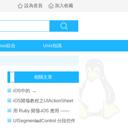
設為首頁
加入收藏
inux綜合
Unix知識
相關文章
iOS中的
UINavigationController（導航
iOS開發教程之UIActionSheet
控制器）
的使用
用 Ruby 開發 iOS 應用 ——
RubyMotion
UISegmentedControl 分段控件