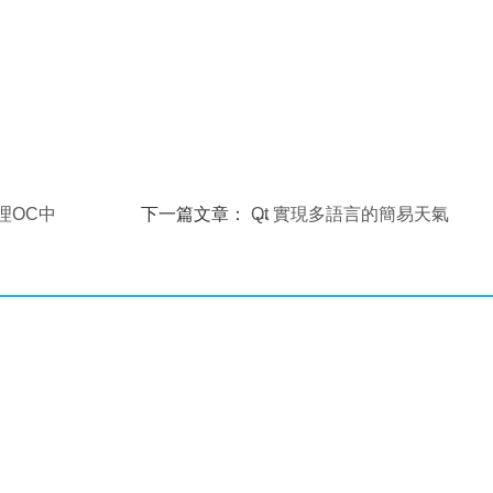
處理OC中
下一篇文章：
Qt 實現多語言的簡易天氣
預報器