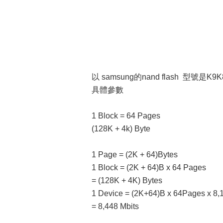
以 samsung的nand flash 型號是
具體參數
1 Block = 64 Pages
(128K + 4k) Byte
1 Page = (2K + 64)Bytes
1 Block = (2K + 64)B x 64 Pages
= (128K + 4K) Bytes
1 Device = (2K+64)B x 64Pages x 8,
= 8,448 Mbits