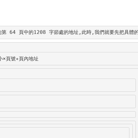
的第 64 頁中的1208 字節處的地址,此時,我們就要先把具體
小×頁號+頁內地址