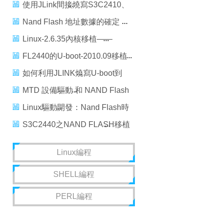
內容分析
使用JLink間接燒寫S3C2410、
S3C2440開發板Nor、Nand
Nand Flash 地址數據的確定
Flash的方法
Linux-2.6.35內核移植——
Nand flash 驅動的移植
FL2440的U-boot-2010.09移植
（六）NAND FLash啟動支持
如何利用JLINK燒寫U-boot到
NAND Flash中
MTD 設備驅動 和 NAND Flash
驅動程序分析
Linux驅動開發：Nand Flash時
序圖分析
S3C2440之NAND FLASH移植
到S3C2410的驅動分析
Linux編程
SHELL編程
PERL編程