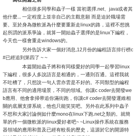
相信很多同學和蟲子一樣 當初選擇.net、java或者其
他什麼... 一定程度上並非自己的主觀意願 而是迫於職場需
要。至於身為微軟派為什麼要重新走linux的路，這裡不想挑
起所謂的派系爭論，就算一開始蟲子選擇的是linux下編程，
今天也一樣會重走windows的。
另外告訴大家一個好消息,12月份的編程語言排行榜c
#已經追到第四了 ~ ~
本篇開始蟲子將和有同樣愛好的同學一起學習linux
下編程，很多人多說語言是相通的，一通則百通。這裡我就
不吐槽了，只想說一句人雲亦雲是不好的。不同類型的編程
語言有不同的適用場景，不同的領域。你讓c coder去開發we
b應用、他會拿掃帚追你滿街跑，你讓c# coder去開發運維相
關的底層支撐系統，他也只能笑笑吧。另外在此系列中蟲子
不想和大家討論例如什麼mono在linux下跑.net之類的。就簡
單的作一個微軟派的linux愛好者吧~ ~Linux操作系統在服務
器領域的應用和普及已經有較長的歷史，這源於它的開源特