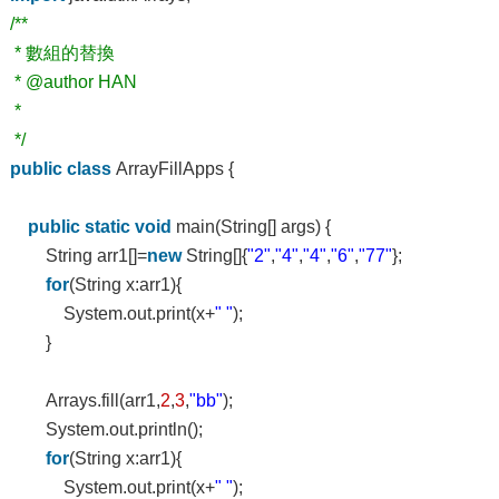
/**
* 數組的替換
* @author HAN
*
*/
public
class
ArrayFillApps {
public
static
void
main(String[] args) {
String arr1[]=
new
String[]{
"2"
,
"4"
,
"4"
,
"6"
,
"77"
};
for
(String x:arr1){
System.out.print(x+
" "
);
}
Arrays.fill(arr1,
2
,
3
,
"bb"
);
System.out.println();
for
(String x:arr1){
System.out.print(x+
" "
);