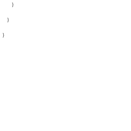
}
}
}