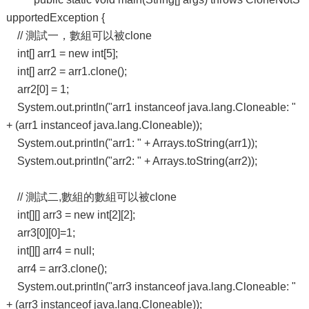
upportedException {
// 測試一，數組可以被clone
int[] arr1 = new int[5];
int[] arr2 = arr1.clone();
arr2[0] = 1;
System.out.println("arr1 instanceof java.lang.Cloneable: "
+ (arr1 instanceof java.lang.Cloneable));
System.out.println("arr1: " + Arrays.toString(arr1));
System.out.println("arr2: " + Arrays.toString(arr2));
// 測試二,數組的數組可以被clone
int[][] arr3 = new int[2][2];
arr3[0][0]=1;
int[][] arr4 = null;
arr4 = arr3.clone();
System.out.println("arr3 instanceof java.lang.Cloneable: "
+ (arr3 instanceof java.lang.Cloneable));