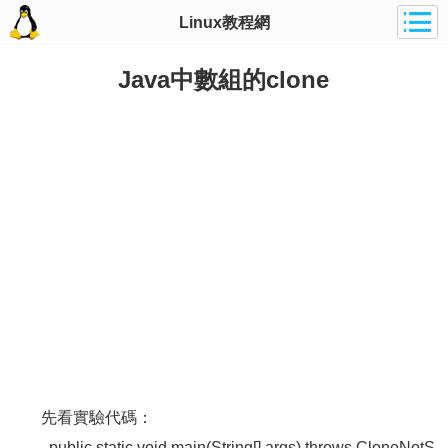
Linux教程網
Java中數組的clone
先看實驗代碼：
public static void main(String[] args) throws CloneNotS