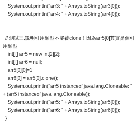
System.out.println("arr3: " + Arrays.toString(arr3[0]));
System.out.println("arr4: " + Arrays.toString(arr4[0]));
// 測試三,說明引用類型不能被clone！因為arr5[0]其實是個引
用類型
int[][] arr5 = new int[2][2];
int[][] arr6 = null;
arr5[0][0]=1;
arr6[0] = arr5[0].clone();
System.out.println("arr5 instanceof java.lang.Cloneable: "
+ (arr5 instanceof java.lang.Cloneable));
System.out.println("arr5: " + Arrays.toString(arr5[0]));
System.out.println("arr6: " + Arrays.toString(arr6[0]));
}