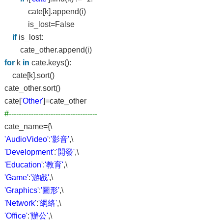
cate[k].append(i)
is_lost=False
if
is_lost:
cate_other.append(i)
for
k
in
cate.keys():
cate[k].sort()
cate_other.sort()
cate[
'Other'
]=cate_other
#------------------------------------
cate_name={\
'AudioVideo'
:
'影音'
,\
'Development'
:
'開發'
,\
'Education'
:
'教育'
,\
'Game'
:
'游戲'
,\
'Graphics'
:
'圖形'
,\
'Network'
:
'網絡'
,\
'Office'
:
'辦公'
,\