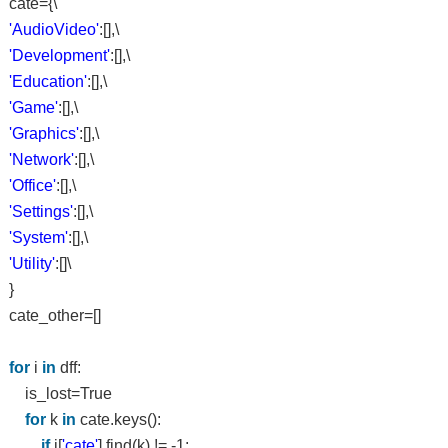
cate={\
'AudioVideo'
:[],\
'Development'
:[],\
'Education'
:[],\
'Game'
:[],\
'Graphics'
:[],\
'Network'
:[],\
'Office'
:[],\
'Settings'
:[],\
'System'
:[],\
'Utility'
:[]\
}
cate_other=[]
for
i
in
dff:
is_lost=True
for
k
in
cate.keys():
if
i[
'cate'
].find(k) != -1: