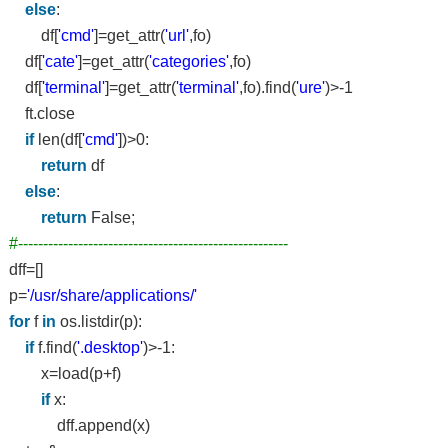
else
:
df[
'cmd'
]=get_attr(
'url'
,fo)
df[
'cate'
]=get_attr(
'categories'
,fo)
df[
'terminal'
]=get_attr(
'terminal'
,fo).find(
'ure'
)>-1
ft.close
if
len(df[
'cmd'
])>0:
return
df
else
:
return
False;
#------------------------------------------------------
dff=[]
p=
'/usr/share/applications/'
for
f
in
os.listdir(p):
if
f.find(
'.desktop'
)>-1:
x=load(p+f)
if
x:
dff.append(x)