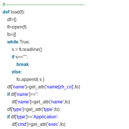
#-------------------------------------------------------
def
load(f):
df={}
ft=open(f)
fo=[]
while
True:
s = ft.readline()
if
s=="":
break
else
:
fo.append( s )
df[
'name'
]=get_attr(
'name[zh_cn]'
,fo)
if
df[
'name'
]==
''
:
df[
'name'
]=get_attr(
'name'
,fo)
df[
'type'
]=get_attr(
'type'
,fo)
if
df[
'type'
]==
'Application'
:
df[
'cmd'
]=get_attr(
'exec'
,fo)