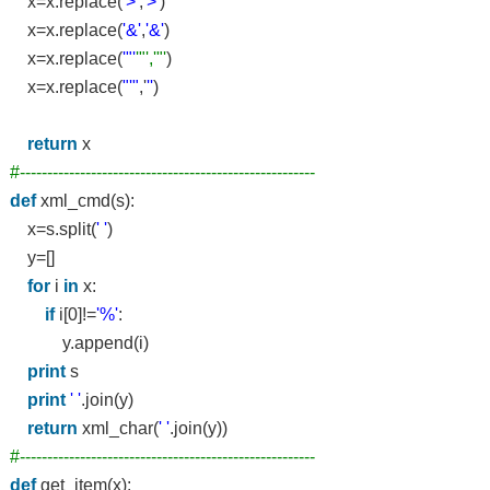
x=x.replace(
'>'
,
'>'
)
x=x.replace(
'&'
,
'&'
)
x=x.replace(
'"'
'"','"'
)
x=x.replace(
"'"
,'
''
)
return
x
#------------------------------------------------------
def
xml_cmd(s):
x=s.split(
' '
)
y=[]
for
i
in
x:
if
i[0]!=
'%'
:
y.append(i)
print
s
print
' '
.join(y)
return
xml_char(
' '
.join(y))
#------------------------------------------------------
def
get_item(x):