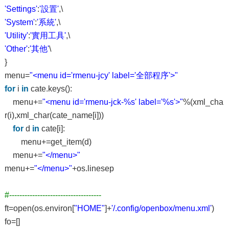
'Settings'
:
'設置'
,\
'System'
:
'系統'
,\
'Utility'
:
'實用工具'
,\
'Other'
:
'其他'
\
}
menu=
"<menu id='rmenu-jcy' label='全部程序'>"
for
i
in
cate.keys():
menu+=
"<menu id='rmenu-jck-%s' label='%s'>"
%(xml_cha
r(i),xml_char(cate_name[i]))
for
d
in
cate[i]:
menu+=get_item(d)
menu+=
"</menu>"
menu+=
"</menu>"
+os.linesep
#------------------------------------
ft=open(os.environ[
"HOME"
]+
'/.config/openbox/menu.xml'
)
fo=[]