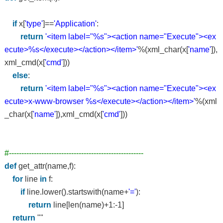
if
x[
'type'
]==
'Application'
:
return
'<item label="%s"><action name="Execute"><ex
ecute>%s</execute></action></item>'
%(xml_char(x[
'name'
]),
xml_cmd(x[
'cmd'
]))
else
:
return
'<item label="%s"><action name="Execute"><ex
ecute>x-www-browser %s</execute></action></item>'
%(xml
_char(x[
'name'
]),xml_cmd(x[
'cmd'
]))
#------------------------------------------------------
def
get_attr(name,f):
for
line
in
f:
if
line.lower().startswith(name+
'='
):
return
line[len(name)+1:-1]
return
""