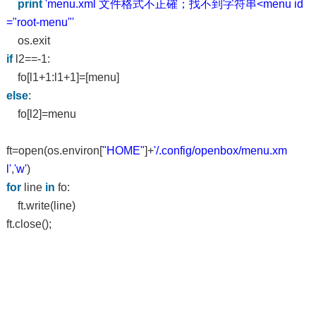
print
'menu.xml 文件格式不正確；找不到字符串<menu id
="root-menu"'
os.exit
if
l2==-1:
fo[l1+1:l1+1]=[menu]
else
:
fo[l2]=menu
ft=open(os.environ[
"HOME"
]+
'/.config/openbox/menu.xm
l'
,
'w'
)
for
line
in
fo:
ft.write(line)
ft.close();